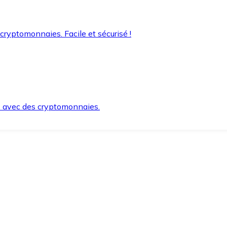
 cryptomonnaies. Facile et sécurisé !
s avec des cryptomonnaies.
ement et en toute sécurité.
e lorsque vous en avez besoin.