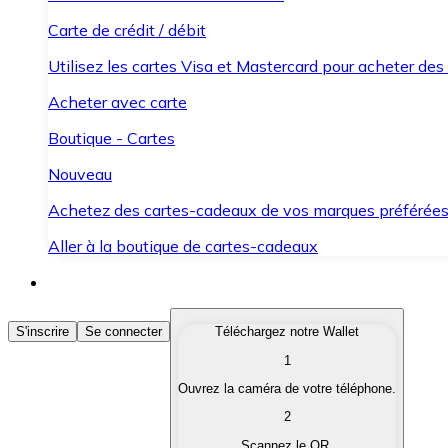
Carte de crédit / débit
Utilisez les cartes Visa et Mastercard pour acheter des
Acheter avec carte
Boutique - Cartes
Nouveau
Achetez des cartes-cadeaux de vos marques préférée
Aller à la boutique de cartes-cadeaux
Acheter des Cryptomonnaies
S'inscrire
Se connecter
Téléchargez notre Wallet
1
Achetez les cryptomonnaies qui vous intéressent rapid
Ouvrez la caméra de votre téléphone.
Vendre des Cryptomonnaies
2
Convertissez vos cryptomonnaies en monnaie fiduciair
Scannez le QR.