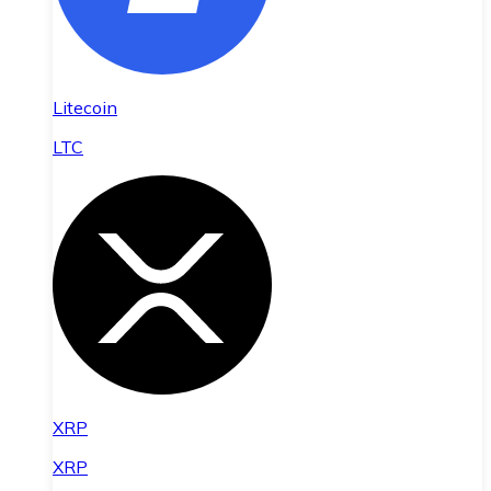
Litecoin
LTC
XRP
XRP