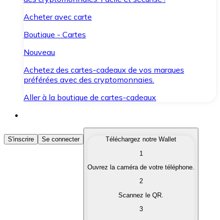
Acheter avec carte
Boutique - Cartes
Nouveau
Achetez des cartes-cadeaux de vos marques
préférées avec des cryptomonnaies.
Aller à la boutique de cartes-cadeaux
Acheter des Cryptomonnaies
S'inscrire
Se connecter
Téléchargez notre Wallet
1
Achetez les cryptomonnaies qui vous intéressent rapid
Ouvrez la caméra de votre téléphone.
Vendre des Cryptomonnaies
2
Convertissez vos cryptomonnaies en monnaie fiduciair
Scannez le QR.
3
Échanger (Swap)