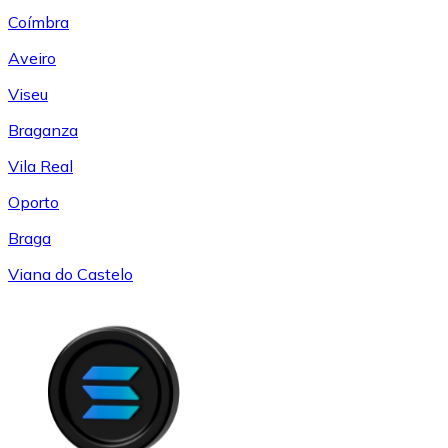
Coímbra
Aveiro
Viseu
Braganza
Vila Real
Oporto
Braga
Viana do Castelo