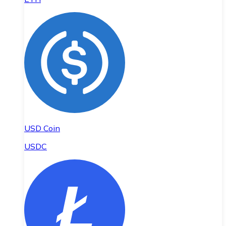
USD Coin
USDC