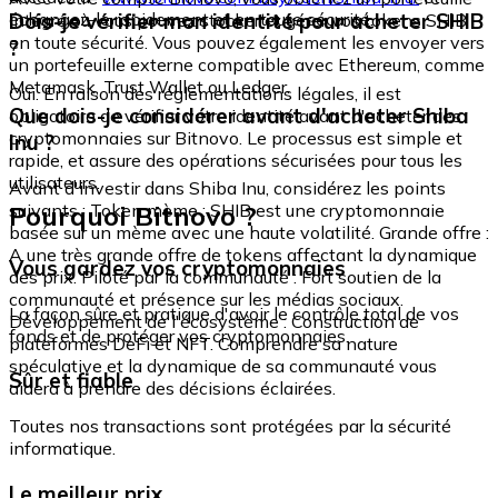
échangez-le rapidement et en toute sécurité.
Dois-je vérifier mon identité pour acheter SHIB
intégré où vous pouvez stocker et gérer vos tokens SHIB
en toute sécurité. Vous pouvez également les envoyer vers
?
un portefeuille externe compatible avec Ethereum, comme
Metamask, Trust Wallet ou Ledger.
Oui. En raison des réglementations légales, il est
Que dois-je considérer avant d'acheter Shiba
obligatoire de vérifier votre identité avant d'acheter des
cryptomonnaies sur Bitnovo. Le processus est simple et
Inu ?
rapide, et assure des opérations sécurisées pour tous les
utilisateurs.
Avant d'investir dans Shiba Inu, considérez les points
Pourquoi Bitnovo ?
suivants : Token mème : SHIB est une cryptomonnaie
basée sur un mème avec une haute volatilité. Grande offre :
A une très grande offre de tokens affectant la dynamique
Vous gardez vos cryptomonnaies
des prix. Piloté par la communauté : Fort soutien de la
communauté et présence sur les médias sociaux.
La façon sûre et pratique d'avoir le contrôle total de vos
Développement de l'écosystème : Construction de
fonds et de protéger vos cryptomonnaies.
plateformes DeFi et NFT. Comprendre sa nature
spéculative et la dynamique de sa communauté vous
Sûr et fiable
aidera à prendre des décisions éclairées.
Toutes nos transactions sont protégées par la sécurité
informatique.
Le meilleur prix