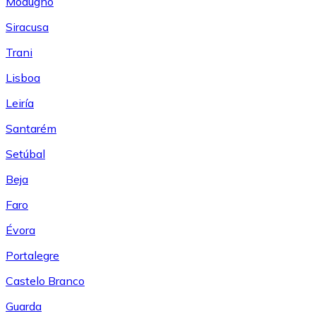
Modugno
Siracusa
Trani
Lisboa
Leiría
Santarém
Setúbal
Beja
Faro
Évora
Portalegre
Castelo Branco
Guarda