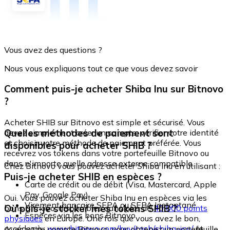
Vous avez des questions ?
Nous vous expliquons tout ce que vous devez savoir
Comment puis-je acheter Shiba Inu sur Bitnovo
?
Acheter SHIB sur Bitnovo est simple et sécurisé. Vous
Quelles méthodes de paiement sont
devez simplement créer un compte, vérifier votre identité
et choisir votre méthode de paiement préférée. Vous
disponibles pour acheter SHIB ?
recevrez vos tokens dans votre portefeuille Bitnovo ou
dans n'importe quelle adresse externe compatible.
Chez Bitnovo vous pouvez acheter Shiba Inu en utilisant :
Puis-je acheter SHIB en espèces ?
Carte de crédit ou de débit (Visa, Mastercard, Apple
Pay, Google Pay)
Oui. Vous pouvez acheter Shiba Inu en espèces via les
Virement bancaire SEPA ou SEPA Instantané
Où puis-je stocker mes tokens SHIB ?
bons Bitnovo, disponibles dans plus de
40 000 points
Espèces via les bons Bitnovo
physiques
en Europe. Une fois que vous avez le bon,
accédez à :
www.bitnovo.com/buy/cash/shiba-inu/
et
Avec votre compte Bitnovo, vous obtenez un portefeuille