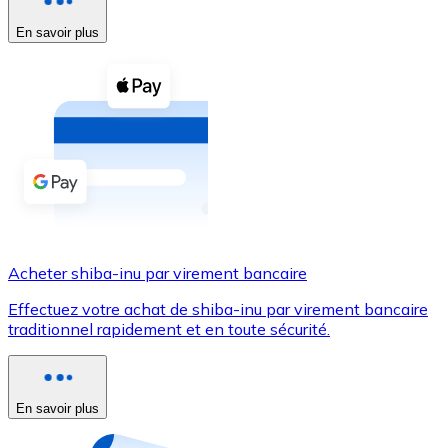
En savoir plus
Voir toutes
Coupons crypto
Achetez des cryptomonnaies en espèces et d'autres m
Acheter avec espèces
Virement SEPA
Ajoutez des fonds à votre compte Bitnovo ou effectuez 
Acheter avec virement bancaire
Acheter shiba-inu par virement bancaire
Carte de crédit / débit
Effectuez votre achat de shiba-inu par virement bancaire
Utilisez les cartes Visa et Mastercard pour acheter des
traditionnel rapidement et en toute sécurité.
Acheter avec carte
Boutique - Cartes
En savoir plus
Nouveau