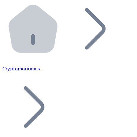
Effectuez des opérations de plus grande envergure. O
Distributeurs automatiques Bitnovo
Intégrez un ATM Bitnovo dans votre entreprise et per
API Bitnovo
Intégrez notre API dans votre écosystème.
Devenir Distributeur
Rejoignez notre réseau de distributeurs et commercialis
Cryptomonnaies
Lister un Token
Ajoutez le token de votre projet à notre service d'acha