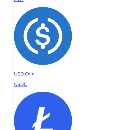
USD Coin
USDC