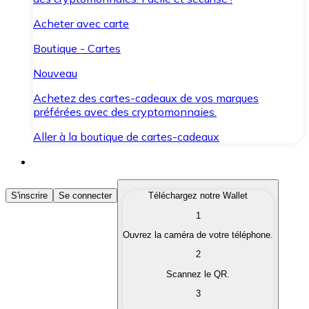
Acheter avec carte
Boutique - Cartes
Nouveau
Achetez des cartes-cadeaux de vos marques
préférées avec des cryptomonnaies.
Aller à la boutique de cartes-cadeaux
Acheter des Cryptomonnaies
S'inscrire
Se connecter
Téléchargez notre Wallet
1
Achetez les cryptomonnaies qui vous intéressent rapid
Ouvrez la caméra de votre téléphone.
Vendre des Cryptomonnaies
2
Convertissez vos cryptomonnaies en monnaie fiduciair
Scannez le QR.
3
Échanger (Swap)