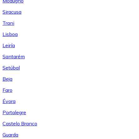
Modugno
Siracusa
Trani
Lisboa
Leiría
Santarém
Setúbal
Beja
Faro
Évora
Portalegre
Castelo Branco
Guarda