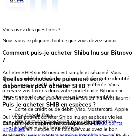
Vous avez des questions ?
Nous vous expliquons tout ce que vous devez savoir
Comment puis-je acheter Shiba Inu sur Bitnovo
?
Acheter SHIB sur Bitnovo est simple et sécurisé. Vous
Quelles méthodes de paiement sont
devez simplement créer un compte, vérifier votre identité
et choisir votre méthode de paiement préférée. Vous
disponibles pour acheter SHIB ?
recevrez vos tokens dans votre portefeuille Bitnovo ou
dans n'importe quelle adresse externe compatible.
Chez Bitnovo vous pouvez acheter Shiba Inu en utilisant :
Puis-je acheter SHIB en espèces ?
Carte de crédit ou de débit (Visa, Mastercard, Apple
Pay, Google Pay)
Oui. Vous pouvez acheter Shiba Inu en espèces via les
Virement bancaire SEPA ou SEPA Instantané
Où puis-je stocker mes tokens SHIB ?
bons Bitnovo, disponibles dans plus de
40 000 points
Espèces via les bons Bitnovo
physiques
en Europe. Une fois que vous avez le bon,
accédez à :
www.bitnovo.com/buy/cash/shiba-inu/
et
Avec votre compte Bitnovo, vous obtenez un portefeuille