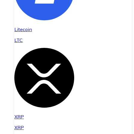
Litecoin
LTC
XRP
XRP