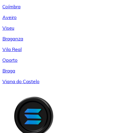
Coímbra
Aveiro
Viseu
Braganza
Vila Real
Oporto
Braga
Viana do Castelo