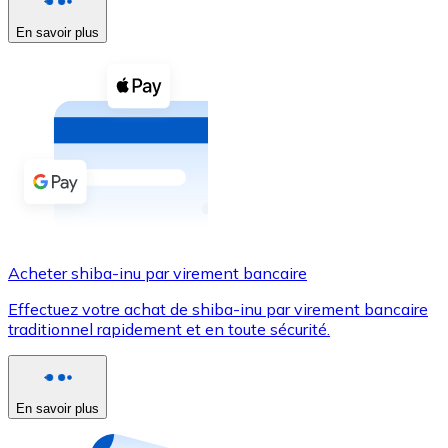
En savoir plus
Voir toutes
Coupons crypto
Achetez des cryptomonnaies en espèces et d'autres m
Acheter avec espèces
Virement SEPA
Ajoutez des fonds à votre compte Bitnovo ou effectuez 
Acheter avec virement bancaire
Acheter shiba-inu par virement bancaire
Carte de crédit / débit
Effectuez votre achat de shiba-inu par virement bancaire
Utilisez les cartes Visa et Mastercard pour acheter des
traditionnel rapidement et en toute sécurité.
Acheter avec carte
Boutique - Cartes
En savoir plus
Nouveau