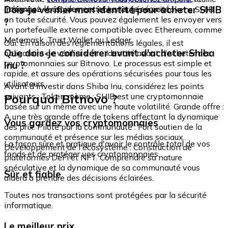
échangez-le rapidement et en toute sécurité.
Dois-je vérifier mon identité pour acheter SHIB
intégré où vous pouvez stocker et gérer vos tokens SHIB
en toute sécurité. Vous pouvez également les envoyer vers
?
un portefeuille externe compatible avec Ethereum, comme
Metamask, Trust Wallet ou Ledger.
Oui. En raison des réglementations légales, il est
Que dois-je considérer avant d'acheter Shiba
obligatoire de vérifier votre identité avant d'acheter des
cryptomonnaies sur Bitnovo. Le processus est simple et
Inu ?
rapide, et assure des opérations sécurisées pour tous les
utilisateurs.
Avant d'investir dans Shiba Inu, considérez les points
Pourquoi Bitnovo ?
suivants : Token mème : SHIB est une cryptomonnaie
basée sur un mème avec une haute volatilité. Grande offre :
A une très grande offre de tokens affectant la dynamique
Vous gardez vos cryptomonnaies
des prix. Piloté par la communauté : Fort soutien de la
communauté et présence sur les médias sociaux.
La façon sûre et pratique d'avoir le contrôle total de vos
Développement de l'écosystème : Construction de
fonds et de protéger vos cryptomonnaies.
plateformes DeFi et NFT. Comprendre sa nature
spéculative et la dynamique de sa communauté vous
Sûr et fiable
aidera à prendre des décisions éclairées.
Toutes nos transactions sont protégées par la sécurité
informatique.
Le meilleur prix