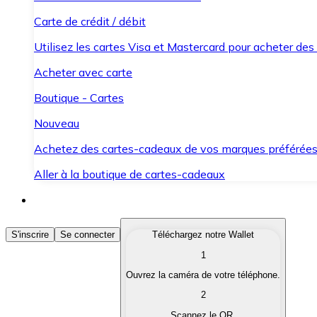
Carte de crédit / débit
Utilisez les cartes Visa et Mastercard pour acheter des
Acheter avec carte
Boutique - Cartes
Nouveau
Achetez des cartes-cadeaux de vos marques préférée
Aller à la boutique de cartes-cadeaux
Acheter des Cryptomonnaies
S'inscrire
Se connecter
Téléchargez notre Wallet
1
Achetez les cryptomonnaies qui vous intéressent rapid
Ouvrez la caméra de votre téléphone.
Vendre des Cryptomonnaies
2
Convertissez vos cryptomonnaies en monnaie fiduciair
Scannez le QR.