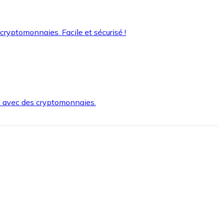
 cryptomonnaies. Facile et sécurisé !
s avec des cryptomonnaies.
ement et en toute sécurité.
e lorsque vous en avez besoin.