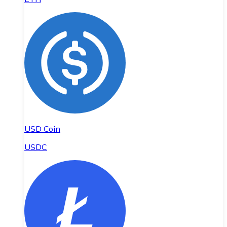
USD Coin
USDC