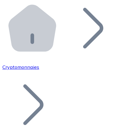
Effectuez des opérations de plus grande envergure. O
Distributeurs automatiques Bitnovo
Intégrez un ATM Bitnovo dans votre entreprise et per
API Bitnovo
Intégrez notre API dans votre écosystème.
Devenir Distributeur
Rejoignez notre réseau de distributeurs et commercialis
Cryptomonnaies
Lister un Token
Ajoutez le token de votre projet à notre service d'acha