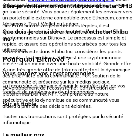
échangez-le rapidement et en toute sécurité.
Dois-je vérifier mon identité pour acheter SHIB
intégré où vous pouvez stocker et gérer vos tokens SHIB
en toute sécurité. Vous pouvez également les envoyer vers
?
un portefeuille externe compatible avec Ethereum, comme
Metamask, Trust Wallet ou Ledger.
Oui. En raison des réglementations légales, il est
Que dois-je considérer avant d'acheter Shiba
obligatoire de vérifier votre identité avant d'acheter des
cryptomonnaies sur Bitnovo. Le processus est simple et
Inu ?
rapide, et assure des opérations sécurisées pour tous les
utilisateurs.
Avant d'investir dans Shiba Inu, considérez les points
Pourquoi Bitnovo ?
suivants : Token mème : SHIB est une cryptomonnaie
basée sur un mème avec une haute volatilité. Grande offre :
A une très grande offre de tokens affectant la dynamique
Vous gardez vos cryptomonnaies
des prix. Piloté par la communauté : Fort soutien de la
communauté et présence sur les médias sociaux.
La façon sûre et pratique d'avoir le contrôle total de vos
Développement de l'écosystème : Construction de
fonds et de protéger vos cryptomonnaies.
plateformes DeFi et NFT. Comprendre sa nature
spéculative et la dynamique de sa communauté vous
Sûr et fiable
aidera à prendre des décisions éclairées.
Toutes nos transactions sont protégées par la sécurité
informatique.
Le meilleur prix