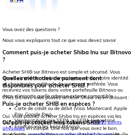
Vous avez des questions ?
Nous vous expliquons tout ce que vous devez savoir
Comment puis-je acheter Shiba Inu sur Bitnovo
?
Acheter SHIB sur Bitnovo est simple et sécurisé. Vous
Quelles méthodes de paiement sont
devez simplement créer un compte, vérifier votre identité
et choisir votre méthode de paiement préférée. Vous
disponibles pour acheter SHIB ?
recevrez vos tokens dans votre portefeuille Bitnovo ou
dans n'importe quelle adresse externe compatible.
Chez Bitnovo vous pouvez acheter Shiba Inu en utilisant :
Puis-je acheter SHIB en espèces ?
Carte de crédit ou de débit (Visa, Mastercard, Apple
Pay, Google Pay)
Oui. Vous pouvez acheter Shiba Inu en espèces via les
Virement bancaire SEPA ou SEPA Instantané
Où puis-je stocker mes tokens SHIB ?
bons Bitnovo, disponibles dans plus de
40 000 points
Espèces via les bons Bitnovo
physiques
en Europe. Une fois que vous avez le bon,
accédez à :
www.bitnovo.com/buy/cash/shiba-inu/
et
Avec votre compte Bitnovo, vous obtenez un portefeuille