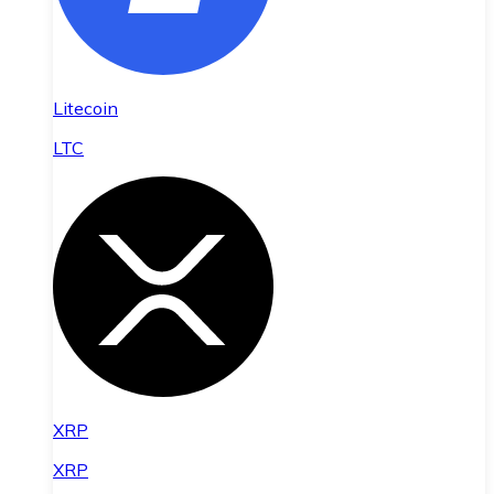
Litecoin
LTC
XRP
XRP