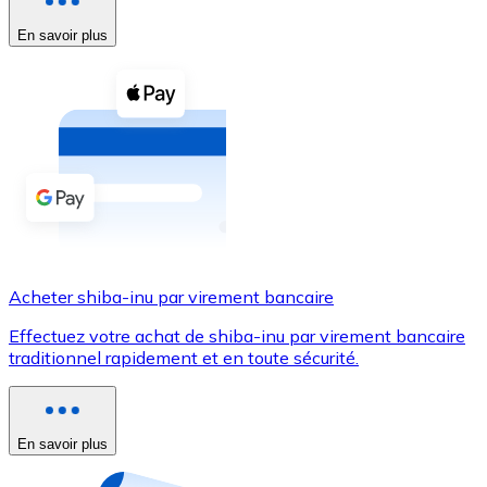
En savoir plus
Voir toutes
Coupons crypto
Achetez des cryptomonnaies en espèces et d'autres m
Acheter avec espèces
Virement SEPA
Ajoutez des fonds à votre compte Bitnovo ou effectuez 
Acheter avec virement bancaire
Acheter shiba-inu par virement bancaire
Carte de crédit / débit
Effectuez votre achat de shiba-inu par virement bancaire
Utilisez les cartes Visa et Mastercard pour acheter des
traditionnel rapidement et en toute sécurité.
Acheter avec carte
Boutique - Cartes
En savoir plus
Nouveau