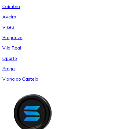
Coímbra
Aveiro
Viseu
Braganza
Vila Real
Oporto
Braga
Viana do Castelo