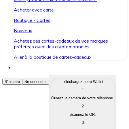
Acheter avec carte
Boutique - Cartes
Nouveau
Achetez des cartes-cadeaux de vos marques
préférées avec des cryptomonnaies.
Aller à la boutique de cartes-cadeaux
Acheter des Cryptomonnaies
S'inscrire
Se connecter
Téléchargez notre Wallet
1
Achetez les cryptomonnaies qui vous intéressent rapid
Ouvrez la caméra de votre téléphone.
Vendre des Cryptomonnaies
2
Convertissez vos cryptomonnaies en monnaie fiduciair
Scannez le QR.
3
Échanger (Swap)