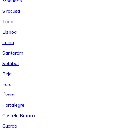
Modugno
Siracusa
Trani
Lisboa
Leiría
Santarém
Setúbal
Beja
Faro
Évora
Portalegre
Castelo Branco
Guarda