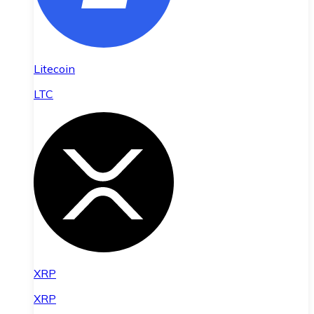
Litecoin
LTC
XRP
XRP