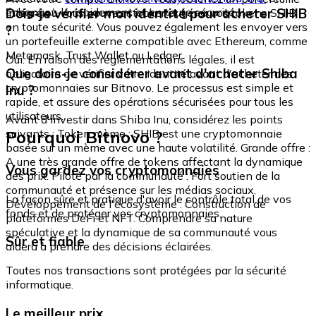
échangez-le rapidement et en toute sécurité.
Dois-je vérifier mon identité pour acheter SHIB
intégré où vous pouvez stocker et gérer vos tokens SHIB
en toute sécurité. Vous pouvez également les envoyer vers
?
un portefeuille externe compatible avec Ethereum, comme
Metamask, Trust Wallet ou Ledger.
Oui. En raison des réglementations légales, il est
Que dois-je considérer avant d'acheter Shiba
obligatoire de vérifier votre identité avant d'acheter des
cryptomonnaies sur Bitnovo. Le processus est simple et
Inu ?
rapide, et assure des opérations sécurisées pour tous les
utilisateurs.
Avant d'investir dans Shiba Inu, considérez les points
Pourquoi Bitnovo ?
suivants : Token mème : SHIB est une cryptomonnaie
basée sur un mème avec une haute volatilité. Grande offre :
A une très grande offre de tokens affectant la dynamique
Vous gardez vos cryptomonnaies
des prix. Piloté par la communauté : Fort soutien de la
communauté et présence sur les médias sociaux.
La façon sûre et pratique d'avoir le contrôle total de vos
Développement de l'écosystème : Construction de
fonds et de protéger vos cryptomonnaies.
plateformes DeFi et NFT. Comprendre sa nature
spéculative et la dynamique de sa communauté vous
Sûr et fiable
aidera à prendre des décisions éclairées.
Toutes nos transactions sont protégées par la sécurité
informatique.
Le meilleur prix