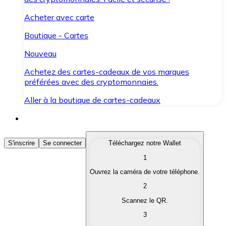
Acheter avec carte
Boutique - Cartes
Nouveau
Achetez des cartes-cadeaux de vos marques
préférées avec des cryptomonnaies.
Aller à la boutique de cartes-cadeaux
Acheter des Cryptomonnaies
S'inscrire
Se connecter
Téléchargez notre Wallet
1
Achetez les cryptomonnaies qui vous intéressent rapid
Ouvrez la caméra de votre téléphone.
Vendre des Cryptomonnaies
2
Convertissez vos cryptomonnaies en monnaie fiduciair
Scannez le QR.
3
Échanger (Swap)