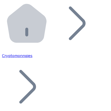
Effectuez des opérations de plus grande envergure. O
Distributeurs automatiques Bitnovo
Intégrez un ATM Bitnovo dans votre entreprise et per
API Bitnovo
Intégrez notre API dans votre écosystème.
Devenir Distributeur
Rejoignez notre réseau de distributeurs et commercialis
Cryptomonnaies
Lister un Token
Ajoutez le token de votre projet à notre service d'acha