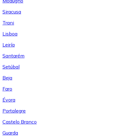
Modugno
Siracusa
Trani
Lisboa
Leiría
Santarém
Setúbal
Beja
Faro
Évora
Portalegre
Castelo Branco
Guarda