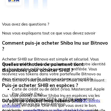
Vous avez des questions ?
Nous vous expliquons tout ce que vous devez savoir
Comment puis-je acheter Shiba Inu sur Bitnovo
?
Acheter SHIB sur Bitnovo est simple et sécurisé. Vous
Quelles méthodes de paiement sont
devez simplement créer un compte, vérifier votre identité
et choisir votre méthode de paiement préférée. Vous
disponibles pour acheter SHIB ?
recevrez vos tokens dans votre portefeuille Bitnovo ou
dans n'importe quelle adresse externe compatible.
Chez Bitnovo vous pouvez acheter Shiba Inu en utilisant :
Puis-je acheter SHIB en espèces ?
Carte de crédit ou de débit (Visa, Mastercard, Apple
Pay, Google Pay)
Oui. Vous pouvez acheter Shiba Inu en espèces via les
Virement bancaire SEPA ou SEPA Instantané
Où puis-je stocker mes tokens SHIB ?
bons Bitnovo, disponibles dans plus de
40 000 points
Espèces via les bons Bitnovo
physiques
en Europe. Une fois que vous avez le bon,
accédez à :
www.bitnovo.com/buy/cash/shiba-inu/
et
Avec votre compte Bitnovo, vous obtenez un portefeuille