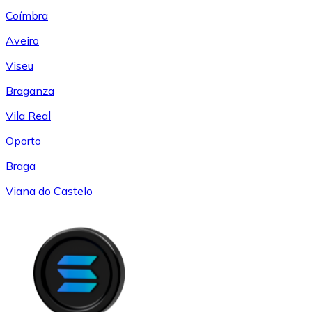
Coímbra
Aveiro
Viseu
Braganza
Vila Real
Oporto
Braga
Viana do Castelo