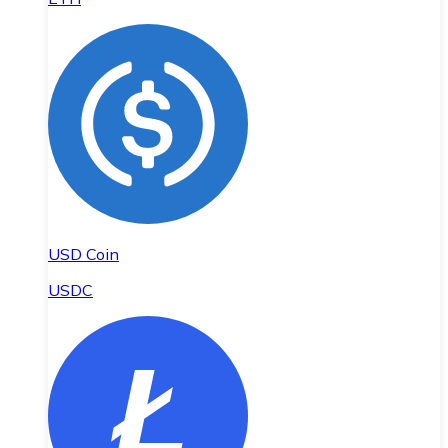
USD Coin
USDC