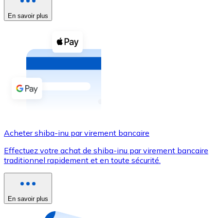
En savoir plus
Voir toutes
Coupons crypto
Achetez des cryptomonnaies en espèces et d'autres m
Acheter avec espèces
Virement SEPA
Ajoutez des fonds à votre compte Bitnovo ou effectuez 
Acheter avec virement bancaire
Acheter shiba-inu par virement bancaire
Carte de crédit / débit
Effectuez votre achat de shiba-inu par virement bancaire
Utilisez les cartes Visa et Mastercard pour acheter des
traditionnel rapidement et en toute sécurité.
Acheter avec carte
Boutique - Cartes
En savoir plus
Nouveau