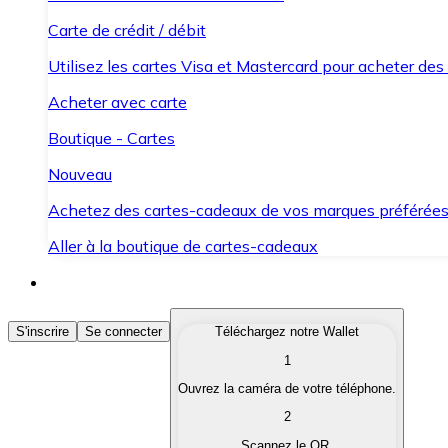
Carte de crédit / débit
Utilisez les cartes Visa et Mastercard pour acheter des
Acheter avec carte
Boutique - Cartes
Nouveau
Achetez des cartes-cadeaux de vos marques préférée
Aller à la boutique de cartes-cadeaux
Acheter des Cryptomonnaies
S'inscrire
Se connecter
Téléchargez notre Wallet
1
Achetez les cryptomonnaies qui vous intéressent rapid
Ouvrez la caméra de votre téléphone.
Vendre des Cryptomonnaies
2
Convertissez vos cryptomonnaies en monnaie fiduciair
Scannez le QR.