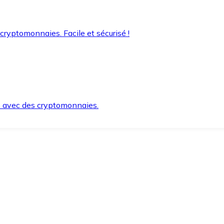
 cryptomonnaies. Facile et sécurisé !
s avec des cryptomonnaies.
ement et en toute sécurité.
e lorsque vous en avez besoin.