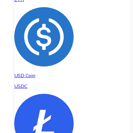
USD Coin
USDC