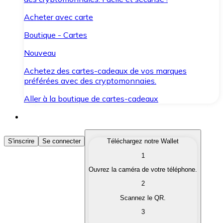
Acheter avec carte
Boutique - Cartes
Nouveau
Achetez des cartes-cadeaux de vos marques
préférées avec des cryptomonnaies.
Aller à la boutique de cartes-cadeaux
Acheter des Cryptomonnaies
S'inscrire
Se connecter
Téléchargez notre Wallet
1
Achetez les cryptomonnaies qui vous intéressent rapid
Ouvrez la caméra de votre téléphone.
Vendre des Cryptomonnaies
2
Convertissez vos cryptomonnaies en monnaie fiduciair
Scannez le QR.
3
Échanger (Swap)