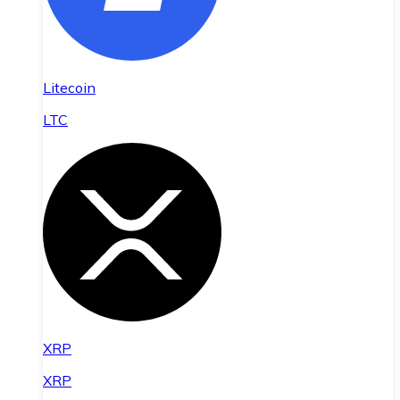
Litecoin
LTC
XRP
XRP