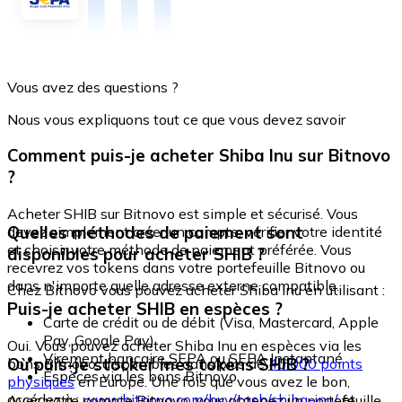
Vous avez des questions ?
Nous vous expliquons tout ce que vous devez savoir
Comment puis-je acheter Shiba Inu sur Bitnovo
?
Acheter SHIB sur Bitnovo est simple et sécurisé. Vous
Quelles méthodes de paiement sont
devez simplement créer un compte, vérifier votre identité
et choisir votre méthode de paiement préférée. Vous
disponibles pour acheter SHIB ?
recevrez vos tokens dans votre portefeuille Bitnovo ou
dans n'importe quelle adresse externe compatible.
Chez Bitnovo vous pouvez acheter Shiba Inu en utilisant :
Puis-je acheter SHIB en espèces ?
Carte de crédit ou de débit (Visa, Mastercard, Apple
Pay, Google Pay)
Oui. Vous pouvez acheter Shiba Inu en espèces via les
Virement bancaire SEPA ou SEPA Instantané
Où puis-je stocker mes tokens SHIB ?
bons Bitnovo, disponibles dans plus de
40 000 points
Espèces via les bons Bitnovo
physiques
en Europe. Une fois que vous avez le bon,
accédez à :
www.bitnovo.com/buy/cash/shiba-inu/
et
Avec votre compte Bitnovo, vous obtenez un portefeuille