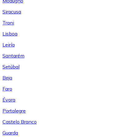
Modugno
Siracusa
Trani
Lisboa
Leiría
Santarém
Setúbal
Beja
Faro
Évora
Portalegre
Castelo Branco
Guarda