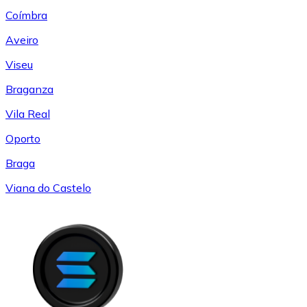
Coímbra
Aveiro
Viseu
Braganza
Vila Real
Oporto
Braga
Viana do Castelo