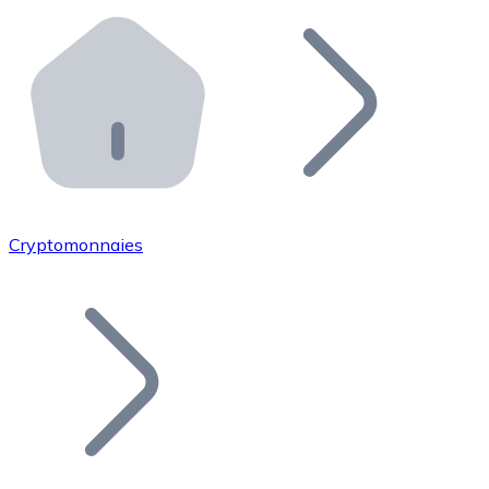
Effectuez des opérations de plus grande envergure. O
Distributeurs automatiques Bitnovo
Intégrez un ATM Bitnovo dans votre entreprise et per
API Bitnovo
Intégrez notre API dans votre écosystème.
Devenir Distributeur
Rejoignez notre réseau de distributeurs et commercialis
Cryptomonnaies
Lister un Token
Ajoutez le token de votre projet à notre service d'acha