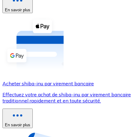
En savoir plus
Voir toutes
Coupons crypto
Achetez des cryptomonnaies en espèces et d'autres m
Acheter avec espèces
Virement SEPA
Ajoutez des fonds à votre compte Bitnovo ou effectuez 
Acheter avec virement bancaire
Acheter shiba-inu par virement bancaire
Carte de crédit / débit
Effectuez votre achat de shiba-inu par virement bancaire
Utilisez les cartes Visa et Mastercard pour acheter des
traditionnel rapidement et en toute sécurité.
Acheter avec carte
Boutique - Cartes
En savoir plus
Nouveau