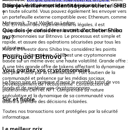
échangez-le rapidement et en toute sécurité.
Dois-je vérifier mon identité pour acheter SHIB
intégré où vous pouvez stocker et gérer vos tokens SHIB
en toute sécurité. Vous pouvez également les envoyer vers
?
un portefeuille externe compatible avec Ethereum, comme
Metamask, Trust Wallet ou Ledger.
Oui. En raison des réglementations légales, il est
Que dois-je considérer avant d'acheter Shiba
obligatoire de vérifier votre identité avant d'acheter des
cryptomonnaies sur Bitnovo. Le processus est simple et
Inu ?
rapide, et assure des opérations sécurisées pour tous les
utilisateurs.
Avant d'investir dans Shiba Inu, considérez les points
Pourquoi Bitnovo ?
suivants : Token mème : SHIB est une cryptomonnaie
basée sur un mème avec une haute volatilité. Grande offre :
A une très grande offre de tokens affectant la dynamique
Vous gardez vos cryptomonnaies
des prix. Piloté par la communauté : Fort soutien de la
communauté et présence sur les médias sociaux.
La façon sûre et pratique d'avoir le contrôle total de vos
Développement de l'écosystème : Construction de
fonds et de protéger vos cryptomonnaies.
plateformes DeFi et NFT. Comprendre sa nature
spéculative et la dynamique de sa communauté vous
Sûr et fiable
aidera à prendre des décisions éclairées.
Toutes nos transactions sont protégées par la sécurité
informatique.
Le meilleur prix