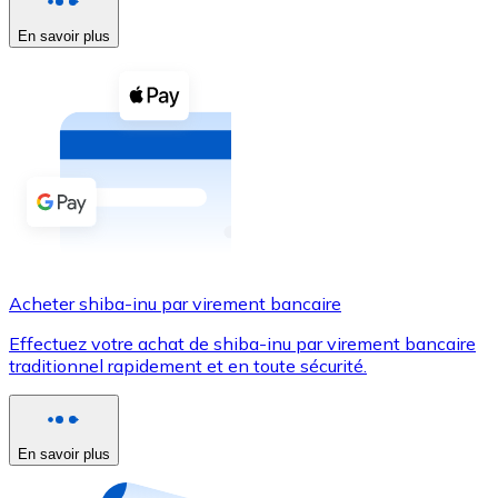
En savoir plus
Voir toutes
Coupons crypto
Achetez des cryptomonnaies en espèces et d'autres m
Acheter avec espèces
Virement SEPA
Ajoutez des fonds à votre compte Bitnovo ou effectuez 
Acheter avec virement bancaire
Acheter shiba-inu par virement bancaire
Carte de crédit / débit
Effectuez votre achat de shiba-inu par virement bancaire
Utilisez les cartes Visa et Mastercard pour acheter des
traditionnel rapidement et en toute sécurité.
Acheter avec carte
Boutique - Cartes
En savoir plus
Nouveau