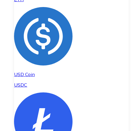
USD Coin
USDC