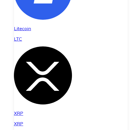
Litecoin
LTC
XRP
XRP