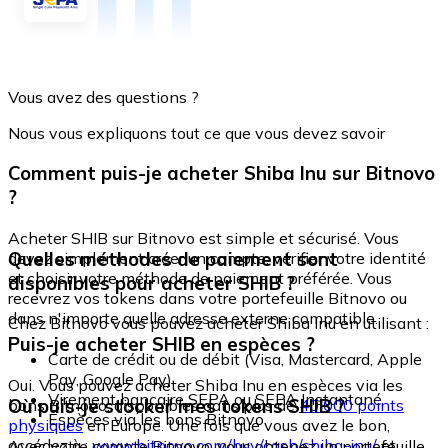
Vous avez des questions ?
Nous vous expliquons tout ce que vous devez savoir
Comment puis-je acheter Shiba Inu sur Bitnovo
?
Acheter SHIB sur Bitnovo est simple et sécurisé. Vous
Quelles méthodes de paiement sont
devez simplement créer un compte, vérifier votre identité
et choisir votre méthode de paiement préférée. Vous
disponibles pour acheter SHIB ?
recevrez vos tokens dans votre portefeuille Bitnovo ou
dans n'importe quelle adresse externe compatible.
Chez Bitnovo vous pouvez acheter Shiba Inu en utilisant :
Puis-je acheter SHIB en espèces ?
Carte de crédit ou de débit (Visa, Mastercard, Apple
Pay, Google Pay)
Oui. Vous pouvez acheter Shiba Inu en espèces via les
Virement bancaire SEPA ou SEPA Instantané
Où puis-je stocker mes tokens SHIB ?
bons Bitnovo, disponibles dans plus de
40 000 points
Espèces via les bons Bitnovo
physiques
en Europe. Une fois que vous avez le bon,
accédez à :
www.bitnovo.com/buy/cash/shiba-inu/
et
Avec votre compte Bitnovo, vous obtenez un portefeuille