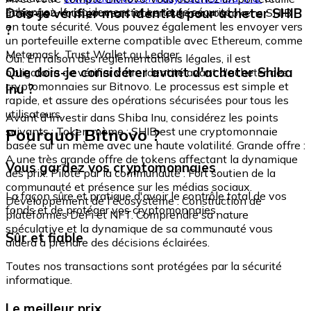
échangez-le rapidement et en toute sécurité.
Dois-je vérifier mon identité pour acheter SHIB
intégré où vous pouvez stocker et gérer vos tokens SHIB
en toute sécurité. Vous pouvez également les envoyer vers
?
un portefeuille externe compatible avec Ethereum, comme
Metamask, Trust Wallet ou Ledger.
Oui. En raison des réglementations légales, il est
Que dois-je considérer avant d'acheter Shiba
obligatoire de vérifier votre identité avant d'acheter des
cryptomonnaies sur Bitnovo. Le processus est simple et
Inu ?
rapide, et assure des opérations sécurisées pour tous les
utilisateurs.
Avant d'investir dans Shiba Inu, considérez les points
Pourquoi Bitnovo ?
suivants : Token mème : SHIB est une cryptomonnaie
basée sur un mème avec une haute volatilité. Grande offre :
A une très grande offre de tokens affectant la dynamique
Vous gardez vos cryptomonnaies
des prix. Piloté par la communauté : Fort soutien de la
communauté et présence sur les médias sociaux.
La façon sûre et pratique d'avoir le contrôle total de vos
Développement de l'écosystème : Construction de
fonds et de protéger vos cryptomonnaies.
plateformes DeFi et NFT. Comprendre sa nature
spéculative et la dynamique de sa communauté vous
Sûr et fiable
aidera à prendre des décisions éclairées.
Toutes nos transactions sont protégées par la sécurité
informatique.
Le meilleur prix