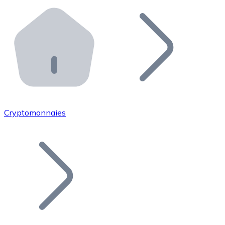
Effectuez des opérations de plus grande envergure. O
Distributeurs automatiques Bitnovo
Intégrez un ATM Bitnovo dans votre entreprise et per
API Bitnovo
Intégrez notre API dans votre écosystème.
Devenir Distributeur
Rejoignez notre réseau de distributeurs et commercialis
Cryptomonnaies
Lister un Token
Ajoutez le token de votre projet à notre service d'acha