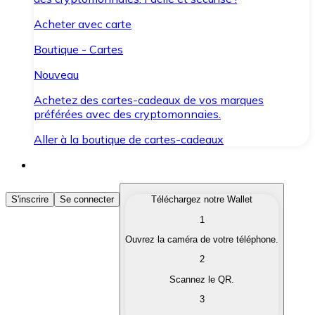
Acheter avec carte
Boutique - Cartes
Nouveau
Achetez des cartes-cadeaux de vos marques
préférées avec des cryptomonnaies.
Aller à la boutique de cartes-cadeaux
Acheter des Cryptomonnaies
S'inscrire
Se connecter
Téléchargez notre Wallet
1
Achetez les cryptomonnaies qui vous intéressent rapid
Ouvrez la caméra de votre téléphone.
Vendre des Cryptomonnaies
2
Convertissez vos cryptomonnaies en monnaie fiduciair
Scannez le QR.
3
Échanger (Swap)