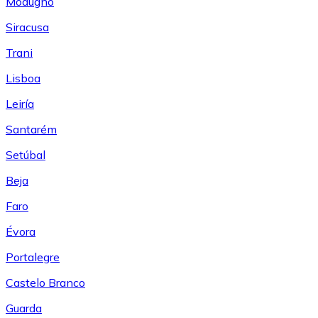
Modugno
Siracusa
Trani
Lisboa
Leiría
Santarém
Setúbal
Beja
Faro
Évora
Portalegre
Castelo Branco
Guarda