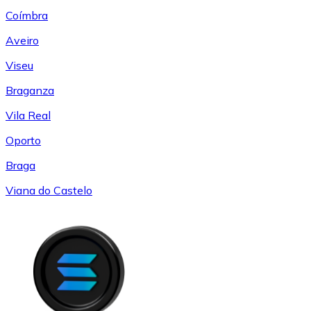
Coímbra
Aveiro
Viseu
Braganza
Vila Real
Oporto
Braga
Viana do Castelo