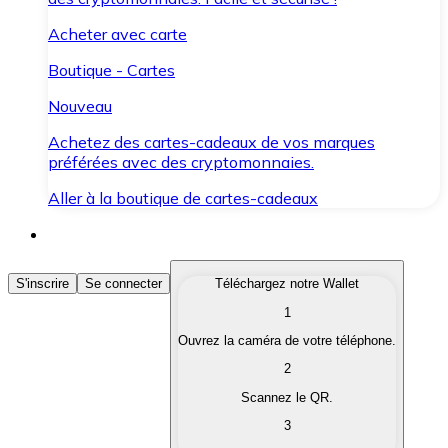
Acheter avec carte
Boutique - Cartes
Nouveau
Achetez des cartes-cadeaux de vos marques
préférées avec des cryptomonnaies.
Aller à la boutique de cartes-cadeaux
Acheter des Cryptomonnaies
S'inscrire
Se connecter
Téléchargez notre Wallet
1
Achetez les cryptomonnaies qui vous intéressent rapid
Ouvrez la caméra de votre téléphone.
Vendre des Cryptomonnaies
2
Convertissez vos cryptomonnaies en monnaie fiduciair
Scannez le QR.
3
Échanger (Swap)