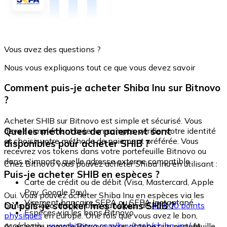
Vous avez des questions ?
Nous vous expliquons tout ce que vous devez savoir
Comment puis-je acheter Shiba Inu sur Bitnovo
?
Acheter SHIB sur Bitnovo est simple et sécurisé. Vous
Quelles méthodes de paiement sont
devez simplement créer un compte, vérifier votre identité
et choisir votre méthode de paiement préférée. Vous
disponibles pour acheter SHIB ?
recevrez vos tokens dans votre portefeuille Bitnovo ou
dans n'importe quelle adresse externe compatible.
Chez Bitnovo vous pouvez acheter Shiba Inu en utilisant :
Puis-je acheter SHIB en espèces ?
Carte de crédit ou de débit (Visa, Mastercard, Apple
Pay, Google Pay)
Oui. Vous pouvez acheter Shiba Inu en espèces via les
Virement bancaire SEPA ou SEPA Instantané
Où puis-je stocker mes tokens SHIB ?
bons Bitnovo, disponibles dans plus de
40 000 points
Espèces via les bons Bitnovo
physiques
en Europe. Une fois que vous avez le bon,
accédez à :
www.bitnovo.com/buy/cash/shiba-inu/
et
Avec votre compte Bitnovo, vous obtenez un portefeuille