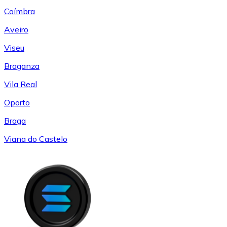
Coímbra
Aveiro
Viseu
Braganza
Vila Real
Oporto
Braga
Viana do Castelo