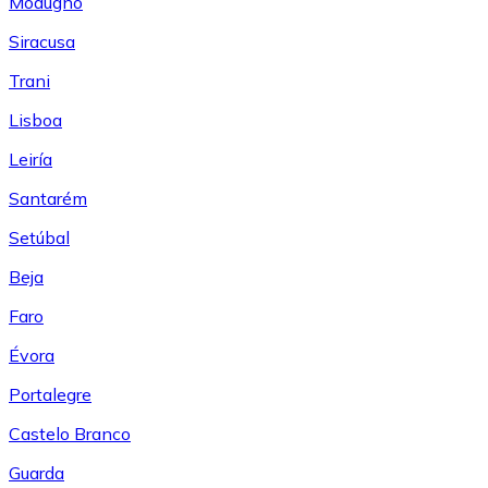
Modugno
Siracusa
Trani
Lisboa
Leiría
Santarém
Setúbal
Beja
Faro
Évora
Portalegre
Castelo Branco
Guarda