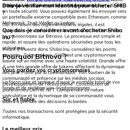
échangez-le rapidement et en toute sécurité.
Dois-je vérifier mon identité pour acheter SHIB
intégré où vous pouvez stocker et gérer vos tokens SHIB
en toute sécurité. Vous pouvez également les envoyer vers
?
un portefeuille externe compatible avec Ethereum, comme
Metamask, Trust Wallet ou Ledger.
Oui. En raison des réglementations légales, il est
Que dois-je considérer avant d'acheter Shiba
obligatoire de vérifier votre identité avant d'acheter des
cryptomonnaies sur Bitnovo. Le processus est simple et
Inu ?
rapide, et assure des opérations sécurisées pour tous les
utilisateurs.
Avant d'investir dans Shiba Inu, considérez les points
Pourquoi Bitnovo ?
suivants : Token mème : SHIB est une cryptomonnaie
basée sur un mème avec une haute volatilité. Grande offre :
A une très grande offre de tokens affectant la dynamique
Vous gardez vos cryptomonnaies
des prix. Piloté par la communauté : Fort soutien de la
communauté et présence sur les médias sociaux.
La façon sûre et pratique d'avoir le contrôle total de vos
Développement de l'écosystème : Construction de
fonds et de protéger vos cryptomonnaies.
plateformes DeFi et NFT. Comprendre sa nature
spéculative et la dynamique de sa communauté vous
Sûr et fiable
aidera à prendre des décisions éclairées.
Toutes nos transactions sont protégées par la sécurité
informatique.
Le meilleur prix