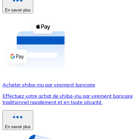
En savoir plus
Voir toutes
Coupons crypto
Achetez des cryptomonnaies en espèces et d'autres m
Acheter avec espèces
Virement SEPA
Ajoutez des fonds à votre compte Bitnovo ou effectuez 
Acheter avec virement bancaire
Acheter shiba-inu par virement bancaire
Carte de crédit / débit
Effectuez votre achat de shiba-inu par virement bancaire
Utilisez les cartes Visa et Mastercard pour acheter des
traditionnel rapidement et en toute sécurité.
Acheter avec carte
Boutique - Cartes
En savoir plus
Nouveau