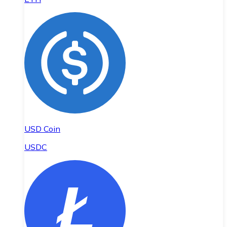
USD Coin
USDC