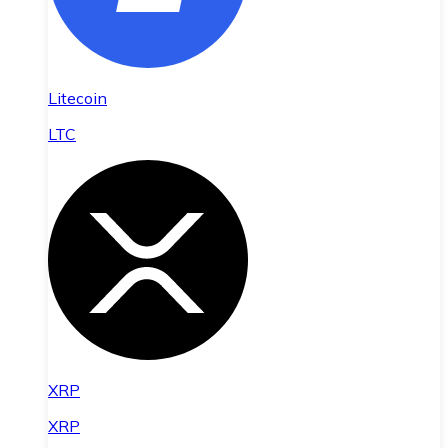
Litecoin
LTC
XRP
XRP