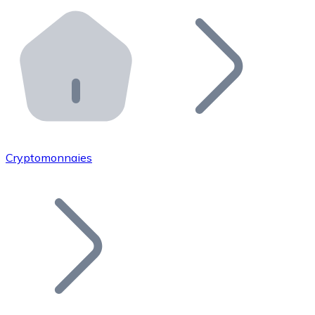
Effectuez des opérations de plus grande envergure. O
Distributeurs automatiques Bitnovo
Intégrez un ATM Bitnovo dans votre entreprise et per
API Bitnovo
Intégrez notre API dans votre écosystème.
Devenir Distributeur
Rejoignez notre réseau de distributeurs et commercialis
Cryptomonnaies
Lister un Token
Ajoutez le token de votre projet à notre service d'acha