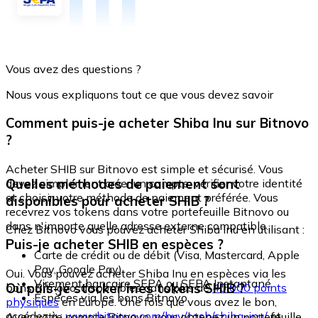
Vous avez des questions ?
Nous vous expliquons tout ce que vous devez savoir
Comment puis-je acheter Shiba Inu sur Bitnovo
?
Acheter SHIB sur Bitnovo est simple et sécurisé. Vous
Quelles méthodes de paiement sont
devez simplement créer un compte, vérifier votre identité
et choisir votre méthode de paiement préférée. Vous
disponibles pour acheter SHIB ?
recevrez vos tokens dans votre portefeuille Bitnovo ou
dans n'importe quelle adresse externe compatible.
Chez Bitnovo vous pouvez acheter Shiba Inu en utilisant :
Puis-je acheter SHIB en espèces ?
Carte de crédit ou de débit (Visa, Mastercard, Apple
Pay, Google Pay)
Oui. Vous pouvez acheter Shiba Inu en espèces via les
Virement bancaire SEPA ou SEPA Instantané
Où puis-je stocker mes tokens SHIB ?
bons Bitnovo, disponibles dans plus de
40 000 points
Espèces via les bons Bitnovo
physiques
en Europe. Une fois que vous avez le bon,
accédez à :
www.bitnovo.com/buy/cash/shiba-inu/
et
Avec votre compte Bitnovo, vous obtenez un portefeuille