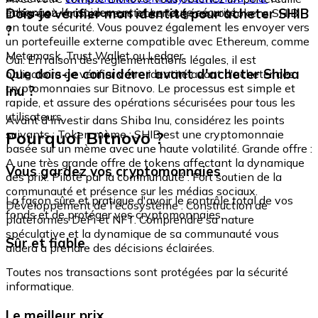
échangez-le rapidement et en toute sécurité.
Dois-je vérifier mon identité pour acheter SHIB
intégré où vous pouvez stocker et gérer vos tokens SHIB
en toute sécurité. Vous pouvez également les envoyer vers
?
un portefeuille externe compatible avec Ethereum, comme
Metamask, Trust Wallet ou Ledger.
Oui. En raison des réglementations légales, il est
Que dois-je considérer avant d'acheter Shiba
obligatoire de vérifier votre identité avant d'acheter des
cryptomonnaies sur Bitnovo. Le processus est simple et
Inu ?
rapide, et assure des opérations sécurisées pour tous les
utilisateurs.
Avant d'investir dans Shiba Inu, considérez les points
Pourquoi Bitnovo ?
suivants : Token mème : SHIB est une cryptomonnaie
basée sur un mème avec une haute volatilité. Grande offre :
A une très grande offre de tokens affectant la dynamique
Vous gardez vos cryptomonnaies
des prix. Piloté par la communauté : Fort soutien de la
communauté et présence sur les médias sociaux.
La façon sûre et pratique d'avoir le contrôle total de vos
Développement de l'écosystème : Construction de
fonds et de protéger vos cryptomonnaies.
plateformes DeFi et NFT. Comprendre sa nature
spéculative et la dynamique de sa communauté vous
Sûr et fiable
aidera à prendre des décisions éclairées.
Toutes nos transactions sont protégées par la sécurité
informatique.
Le meilleur prix