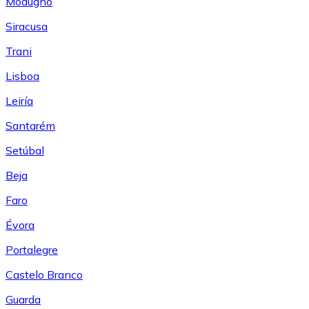
Modugno
Siracusa
Trani
Lisboa
Leiría
Santarém
Setúbal
Beja
Faro
Évora
Portalegre
Castelo Branco
Guarda