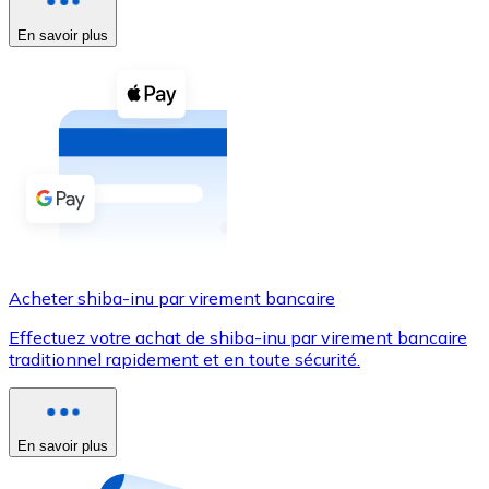
En savoir plus
Voir toutes
Coupons crypto
Achetez des cryptomonnaies en espèces et d'autres m
Acheter avec espèces
Virement SEPA
Ajoutez des fonds à votre compte Bitnovo ou effectuez 
Acheter avec virement bancaire
Acheter shiba-inu par virement bancaire
Carte de crédit / débit
Effectuez votre achat de shiba-inu par virement bancaire
Utilisez les cartes Visa et Mastercard pour acheter des
traditionnel rapidement et en toute sécurité.
Acheter avec carte
Boutique - Cartes
En savoir plus
Nouveau