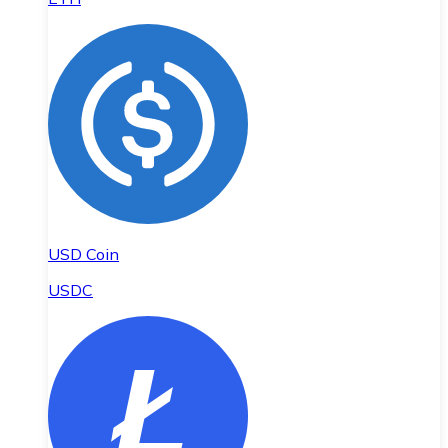
USD Coin
USDC