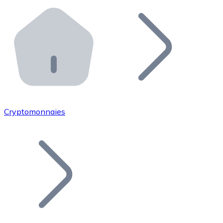
Effectuez des opérations de plus grande envergure. O
Distributeurs automatiques Bitnovo
Intégrez un ATM Bitnovo dans votre entreprise et per
API Bitnovo
Intégrez notre API dans votre écosystème.
Devenir Distributeur
Rejoignez notre réseau de distributeurs et commercialis
Cryptomonnaies
Lister un Token
Ajoutez le token de votre projet à notre service d'acha