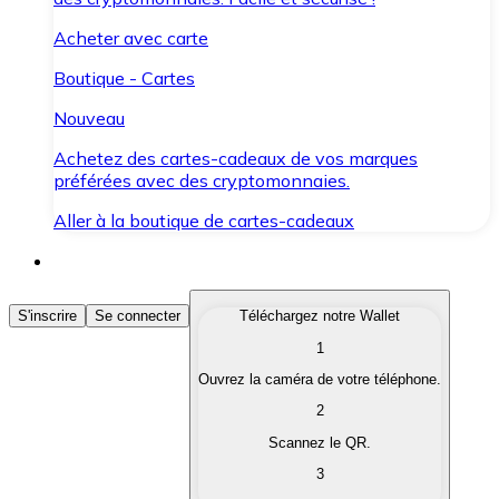
Acheter avec carte
Boutique - Cartes
Nouveau
Achetez des cartes-cadeaux de vos marques
préférées avec des cryptomonnaies.
Aller à la boutique de cartes-cadeaux
Acheter des Cryptomonnaies
S'inscrire
Se connecter
Téléchargez notre Wallet
1
Achetez les cryptomonnaies qui vous intéressent rapid
Ouvrez la caméra de votre téléphone.
Vendre des Cryptomonnaies
2
Convertissez vos cryptomonnaies en monnaie fiduciair
Scannez le QR.
3
Échanger (Swap)