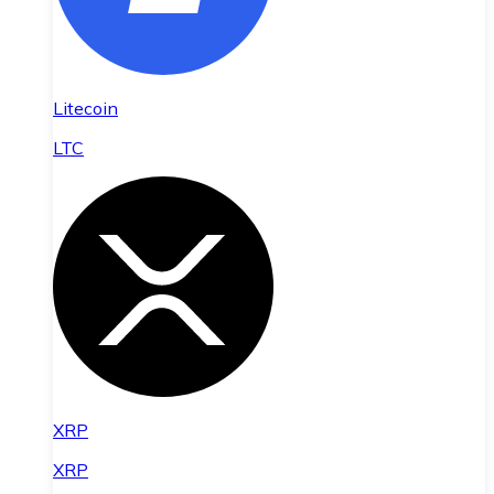
Litecoin
LTC
XRP
XRP