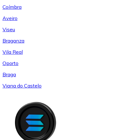
Coímbra
Aveiro
Viseu
Braganza
Vila Real
Oporto
Braga
Viana do Castelo