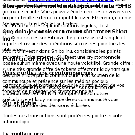
échangez-le rapidement et en toute sécurité.
Dois-je vérifier mon identité pour acheter SHIB
intégré où vous pouvez stocker et gérer vos tokens SHIB
en toute sécurité. Vous pouvez également les envoyer vers
?
un portefeuille externe compatible avec Ethereum, comme
Metamask, Trust Wallet ou Ledger.
Oui. En raison des réglementations légales, il est
Que dois-je considérer avant d'acheter Shiba
obligatoire de vérifier votre identité avant d'acheter des
cryptomonnaies sur Bitnovo. Le processus est simple et
Inu ?
rapide, et assure des opérations sécurisées pour tous les
utilisateurs.
Avant d'investir dans Shiba Inu, considérez les points
Pourquoi Bitnovo ?
suivants : Token mème : SHIB est une cryptomonnaie
basée sur un mème avec une haute volatilité. Grande offre :
A une très grande offre de tokens affectant la dynamique
Vous gardez vos cryptomonnaies
des prix. Piloté par la communauté : Fort soutien de la
communauté et présence sur les médias sociaux.
La façon sûre et pratique d'avoir le contrôle total de vos
Développement de l'écosystème : Construction de
fonds et de protéger vos cryptomonnaies.
plateformes DeFi et NFT. Comprendre sa nature
spéculative et la dynamique de sa communauté vous
Sûr et fiable
aidera à prendre des décisions éclairées.
Toutes nos transactions sont protégées par la sécurité
informatique.
Le meilleur prix