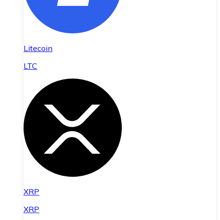
Litecoin
LTC
XRP
XRP