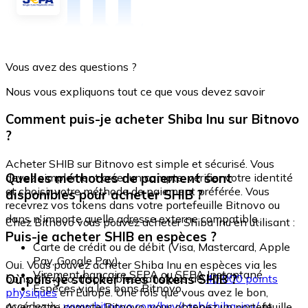
Vous avez des questions ?
Nous vous expliquons tout ce que vous devez savoir
Comment puis-je acheter Shiba Inu sur Bitnovo
?
Acheter SHIB sur Bitnovo est simple et sécurisé. Vous
Quelles méthodes de paiement sont
devez simplement créer un compte, vérifier votre identité
et choisir votre méthode de paiement préférée. Vous
disponibles pour acheter SHIB ?
recevrez vos tokens dans votre portefeuille Bitnovo ou
dans n'importe quelle adresse externe compatible.
Chez Bitnovo vous pouvez acheter Shiba Inu en utilisant :
Puis-je acheter SHIB en espèces ?
Carte de crédit ou de débit (Visa, Mastercard, Apple
Pay, Google Pay)
Oui. Vous pouvez acheter Shiba Inu en espèces via les
Virement bancaire SEPA ou SEPA Instantané
Où puis-je stocker mes tokens SHIB ?
bons Bitnovo, disponibles dans plus de
40 000 points
Espèces via les bons Bitnovo
physiques
en Europe. Une fois que vous avez le bon,
accédez à :
www.bitnovo.com/buy/cash/shiba-inu/
et
Avec votre compte Bitnovo, vous obtenez un portefeuille