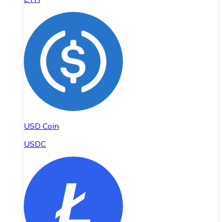
USD Coin
USDC