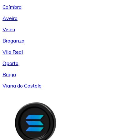
Coímbra
Aveiro
Viseu
Braganza
Vila Real
Oporto
Braga
Viana do Castelo