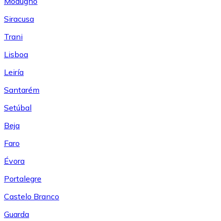
Modugno
Siracusa
Trani
Lisboa
Leiría
Santarém
Setúbal
Beja
Faro
Évora
Portalegre
Castelo Branco
Guarda