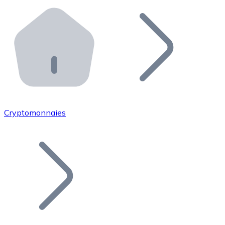
Effectuez des opérations de plus grande envergure. O
Distributeurs automatiques Bitnovo
Intégrez un ATM Bitnovo dans votre entreprise et per
API Bitnovo
Intégrez notre API dans votre écosystème.
Devenir Distributeur
Rejoignez notre réseau de distributeurs et commercialis
Cryptomonnaies
Lister un Token
Ajoutez le token de votre projet à notre service d'acha