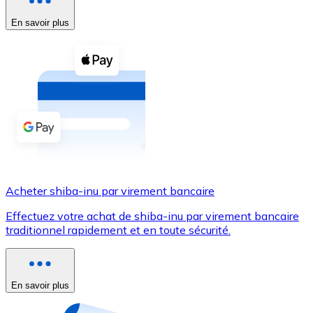
En savoir plus
Voir toutes
Coupons crypto
Achetez des cryptomonnaies en espèces et d'autres m
Acheter avec espèces
Virement SEPA
Ajoutez des fonds à votre compte Bitnovo ou effectuez 
Acheter avec virement bancaire
Acheter shiba-inu par virement bancaire
Carte de crédit / débit
Effectuez votre achat de shiba-inu par virement bancaire
Utilisez les cartes Visa et Mastercard pour acheter des
traditionnel rapidement et en toute sécurité.
Acheter avec carte
Boutique - Cartes
En savoir plus
Nouveau