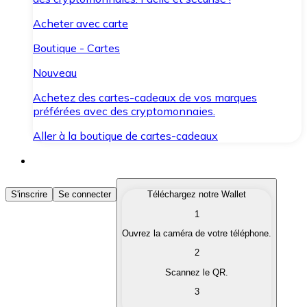
Acheter avec carte
Boutique - Cartes
Nouveau
Achetez des cartes-cadeaux de vos marques
préférées avec des cryptomonnaies.
Aller à la boutique de cartes-cadeaux
Acheter des Cryptomonnaies
S'inscrire
Se connecter
Téléchargez notre Wallet
1
Achetez les cryptomonnaies qui vous intéressent rapid
Ouvrez la caméra de votre téléphone.
Vendre des Cryptomonnaies
2
Convertissez vos cryptomonnaies en monnaie fiduciair
Scannez le QR.
3
Échanger (Swap)