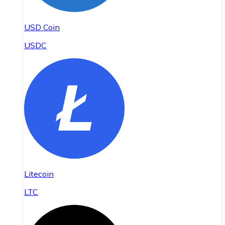
USD Coin
USDC
Litecoin
LTC