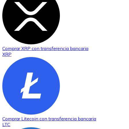
Comprar
XRP
con transferencia bancaria
XRP
Comprar
Litecoin
con transferencia bancaria
LTC