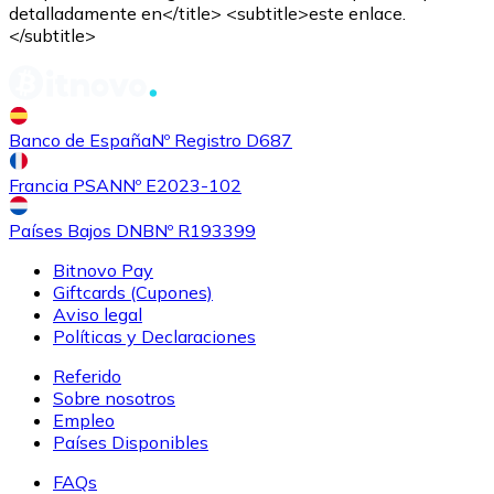
detalladamente en</title> <subtitle>este enlace.
</subtitle>
Comprar
Shiba Inu
con transferencia bancaria
SHIB
Banco de España
Nº Registro D687
Francia PSAN
Nº E2023-102
Países Bajos DNB
Nº R193399
Bitnovo Pay
Giftcards (Cupones)
Aviso legal
Políticas y Declaraciones
Referido
Comprar
Uniswap
con transferencia bancaria
Sobre nosotros
UNI
Empleo
Países Disponibles
FAQs