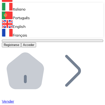
Bitnovo Ramp
Italiano
Integra nuestra solución en tu plataforma.
Português
Bitnovo Giftcards
English
Vende nuestras tarjetas regalo en tu negocio.
Français
Bitnovo OTC
Registrarse
Acceder
Realiza operaciones de gran volumen.
Bitnovo ATM
Integra un ATM Bitnovo en tu negocio y permite que t
Bitnovo API
Integra nuestra API en tu ecosistema.
Conviértete en Distribuidor
Únete a nuestra red de distribuidores.
Vender