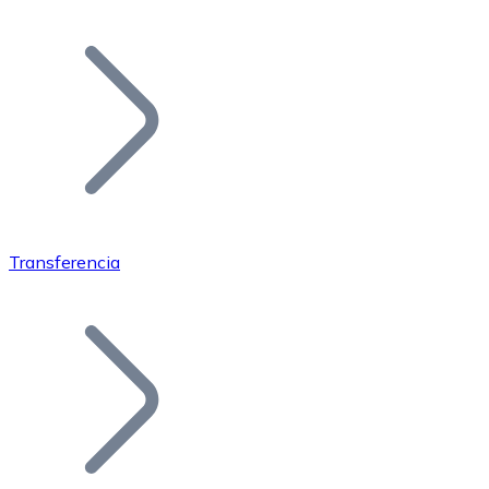
Listar Token
Añade tu proyecto a nuestro ecosistema.
Transferencia
Bitcoin
BTC