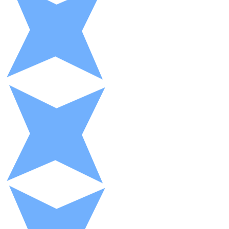
XRP
XRP
Ver todo
Efectivo
Compra criptomonedas con efectivo en tu tienda más 
Comprar con efectivo
Transferencia SEPA
Añade fondos a tu cuenta Bitnovo o realiza compras di