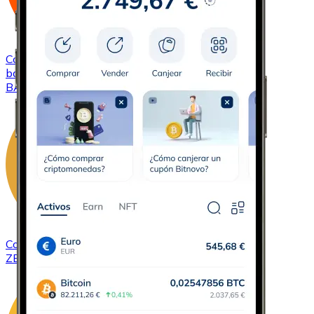
Comprar
Basic Attention Token
con transferencia
bancaria
BAT
Comprar
ZCash
con transferencia bancaria
ZEC