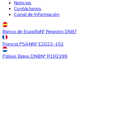
Noticias
Contáctanos
Canal de Información
Banco de España
Nº Registro D687
Comprar
Ethereum Classic
con transferencia bancaria
Francia PSAN
Nº E2023-102
ETC
Países Bajos DNB
Nº R193399
Comprar
Algorand
con transferencia bancaria
ALGO