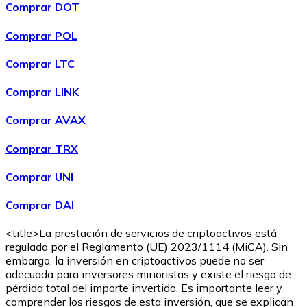
Comprar DOT
Comprar POL
Comprar
Wrapped Bitcoin
con transferencia bancaria
WBTC
Comprar LTC
Comprar LINK
Comprar AVAX
Comprar TRX
Comprar UNI
Comprar DAI
Comprar
Avalanche
con transferencia bancaria
AVAX
<title>La prestación de servicios de criptoactivos está
regulada por el Reglamento (UE) 2023/1114 (MiCA). Sin
embargo, la inversión en criptoactivos puede no ser
adecuada para inversores minoristas y existe el riesgo de
pérdida total del importe invertido. Es importante leer y
comprender los riesgos de esta inversión, que se explican