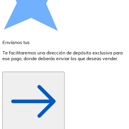
Comprar con Transferencia
Tarjeta de crédito / débito
Utiliza tarjetas Visa y Mastercard para comprar criptom
Comprar con tarjeta
Envíanos tus
E
Tienda - Tarjetas regalo
Te facilitaremos una dirección de depósito exclusiva para
E
Nuevo
ese pago, donde deberás enviar los que deseas vender.
r
d
Compra tarjetas regalo de tus marcas favoritas con cr
Ir a la tienda de tarjetas regalo