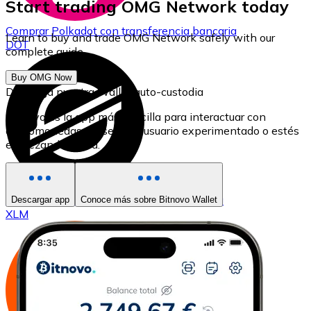
Start trading OMG Network today
Comprar
Polkadot
con transferencia bancaria
Learn to buy and trade OMG Network safely with our
DOT
complete guide.
Buy OMG Now
Descarga nuestra Wallet auto-custodia
Bitnovo es la app más sencilla para interactuar con
criptomonedas, ya seas un usuario experimentado o estés
empezando ahora.
Comprar
Stellar
con transferencia bancaria
Descargar app
Conoce más sobre Bitnovo Wallet
XLM