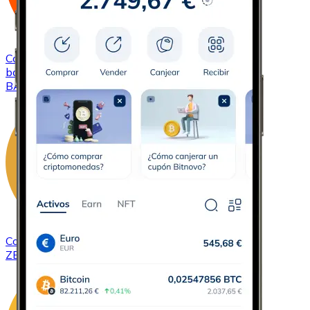
Comprar
Basic Attention Token
con transferencia
bancaria
BAT
Comprar
ZCash
con transferencia bancaria
ZEC