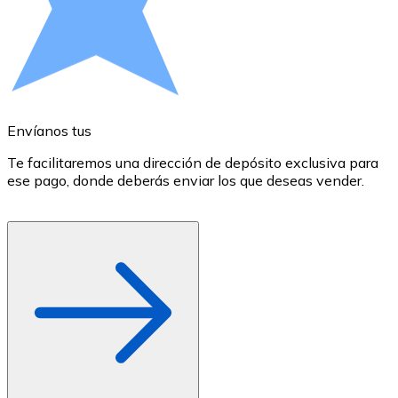
Comprar con Transferencia
Tarjeta de crédito / débito
Utiliza tarjetas Visa y Mastercard para comprar criptom
Comprar con tarjeta
Envíanos tus
E
Tienda - Tarjetas regalo
Te facilitaremos una dirección de depósito exclusiva para
E
Nuevo
ese pago, donde deberás enviar los que deseas vender.
r
d
Compra tarjetas regalo de tus marcas favoritas con cr
Ir a la tienda de tarjetas regalo