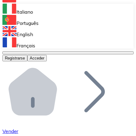
Bitnovo Ramp
Italiano
Integra nuestra solución en tu plataforma.
Português
Bitnovo Giftcards
English
Vende nuestras tarjetas regalo en tu negocio.
Français
Bitnovo OTC
Registrarse
Acceder
Realiza operaciones de gran volumen.
Bitnovo ATM
Integra un ATM Bitnovo en tu negocio y permite que t
Bitnovo API
Integra nuestra API en tu ecosistema.
Conviértete en Distribuidor
Únete a nuestra red de distribuidores.
Vender