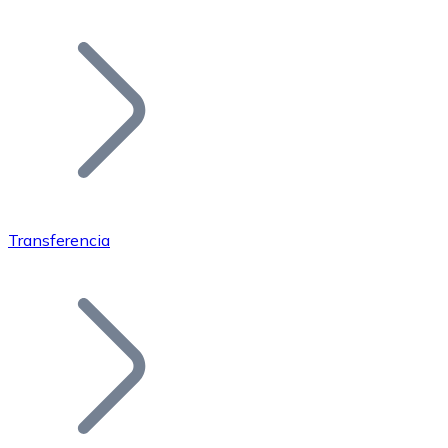
Listar Token
Añade tu proyecto a nuestro ecosistema.
Transferencia
Bitcoin
BTC