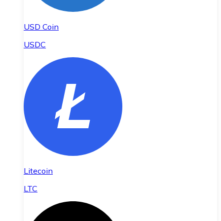
USD Coin
USDC
Litecoin
LTC