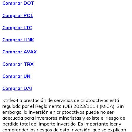
Comprar DOT
Comprar POL
Comprar
Wrapped Bitcoin
con transferencia bancaria
WBTC
Comprar LTC
Comprar LINK
Comprar AVAX
Comprar TRX
Comprar UNI
Comprar DAI
Comprar
Avalanche
con transferencia bancaria
AVAX
<title>La prestación de servicios de criptoactivos está
regulada por el Reglamento (UE) 2023/1114 (MiCA). Sin
embargo, la inversión en criptoactivos puede no ser
adecuada para inversores minoristas y existe el riesgo de
pérdida total del importe invertido. Es importante leer y
comprender los riesgos de esta inversión, que se explican