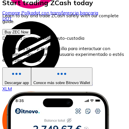
Start trading ZCash today
Comprar
Polkadot
con transferencia bancaria
Learn to buy and trade ZCash safely with our complete
DOT
guide.
Buy ZEC Now
Descarga nuestra Wallet auto-custodia
Bitnovo es la app más sencilla para interactuar con
criptomonedas, ya seas un usuario experimentado o estés
empezando ahora.
Comprar
Stellar
con transferencia bancaria
Descargar app
Conoce más sobre Bitnovo Wallet
XLM