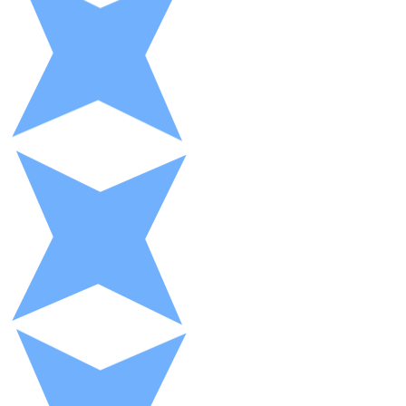
XRP
XRP
Ver todo
Efectivo
Compra criptomonedas con efectivo en tu tienda más 
Comprar con efectivo
Transferencia SEPA
Añade fondos a tu cuenta Bitnovo o realiza compras di