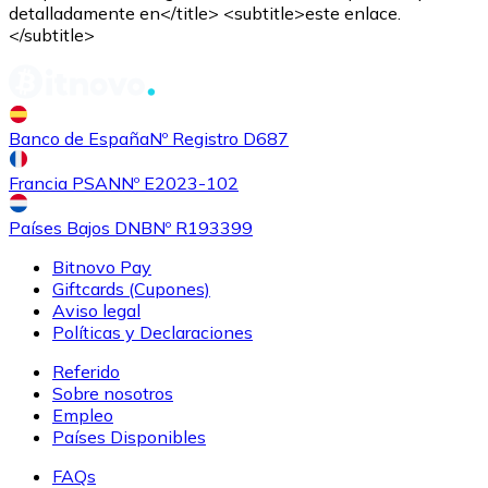
detalladamente en</title> <subtitle>este enlace.
</subtitle>
Comprar
Shiba Inu
con transferencia bancaria
SHIB
Banco de España
Nº Registro D687
Francia PSAN
Nº E2023-102
Países Bajos DNB
Nº R193399
Bitnovo Pay
Giftcards (Cupones)
Aviso legal
Políticas y Declaraciones
Referido
Comprar
Uniswap
con transferencia bancaria
Sobre nosotros
UNI
Empleo
Países Disponibles
FAQs