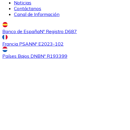
Noticias
Contáctanos
Canal de Información
Banco de España
Nº Registro D687
Comprar
Ethereum Classic
con transferencia bancaria
Francia PSAN
Nº E2023-102
ETC
Países Bajos DNB
Nº R193399
Comprar
Algorand
con transferencia bancaria
ALGO