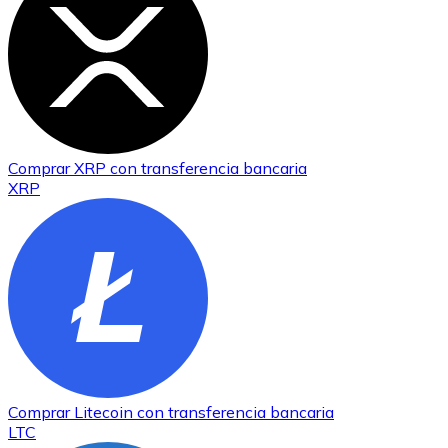
Comprar
XRP
con transferencia bancaria
XRP
Comprar
Litecoin
con transferencia bancaria
LTC