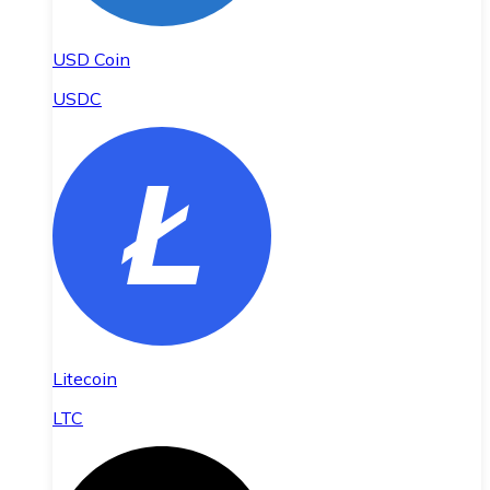
USD Coin
USDC
Litecoin
LTC