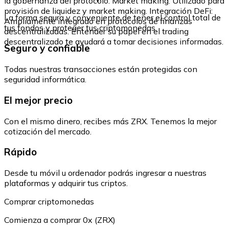
la gobernanza del protocolo. Market making: Utilizado para
provisión de liquidez y market making. Integración DeFi:
La forma segura y conveniente de tener el control total de
Ampliamente integrado en protocolos de finanzas
tus fondos y proteger tus criptomonedas.
descentralizadas. Entender su papel en el trading
descentralizado te ayudará a tomar decisiones informadas.
Seguro y confiable
Todas nuestras transacciones están protegidas con
seguridad informática.
El mejor precio
Con el mismo dinero, recibes más ZRX. Tenemos la mejor
cotización del mercado.
Rápido
Desde tu móvil u ordenador podrás ingresar a nuestras
plataformas y adquirir tus criptos.
Comprar criptomonedas
Comienza a comprar 0x (ZRX)