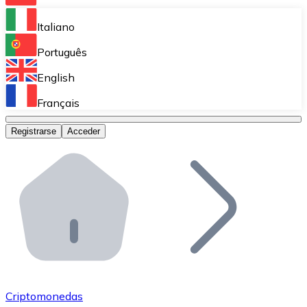
Bitnovo Ramp
Italiano
Integra nuestra solución en tu plataforma.
Português
Bitnovo Giftcards
English
Vende nuestras tarjetas regalo en tu negocio.
Français
Bitnovo OTC
Registrarse
Acceder
Realiza operaciones de gran volumen.
Bitnovo ATM
Integra un ATM Bitnovo en tu negocio y permite que t
Bitnovo API
Integra nuestra API en tu ecosistema.
Conviértete en Distribuidor
Únete a nuestra red de distribuidores.
Criptomonedas