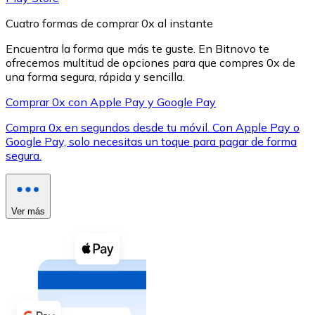
Cuatro formas de comprar 0x al instante
Encuentra la forma que más te guste. En Bitnovo te
ofrecemos multitud de opciones para que compres 0x de
una forma segura, rápida y sencilla.
XRP
Comprar 0x con Apple Pay y Google Pay
XRP
Compra 0x en segundos desde tu móvil. Con Apple Pay o
Google Pay, solo necesitas un toque para pagar de forma
segura.
Ver todo
Efectivo
Ver más
Compra criptomonedas con efectivo en tu tienda más 
Comprar con efectivo
Transferencia SEPA
Añade fondos a tu cuenta Bitnovo o realiza compras di