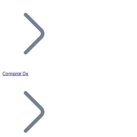
Listar Token
Añade tu proyecto a nuestro ecosistema.
Comprar 0x
Bitcoin
BTC