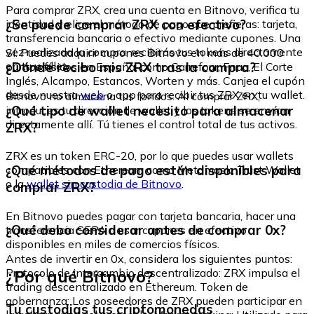
Para comprar ZRX, crea una cuenta en Bitnovo, verifica tu
¿Se puede comprar ZRX con efectivo?
identidad y elige el método de pago que prefieras: tarjeta,
transferencia bancaria o efectivo mediante cupones. Una
vez realizada la compra, recibirás tus tokens directamente
Sí. Puedes adquirir cupones Bitnovo en más de 40.000
en tu wallet.
¿Dónde recibo mis ZRX tras la compra?
puntos físicos en España, como Carrefour, Fnac, El Corte
Inglés, Alcampo, Estancos, Worten y más. Canjea el cupón
desde nuestra
web
o app para recibir tus ZRX en tu wallet.
Bitnovo no almacena tus fondos. Al comprar ZRX,
¿Qué tipo de wallet necesito para almacenar
introduces tu dirección de wallet y los tokens se envían
directamente allí. Tú tienes el control total de tus activos.
ZRX?
ZRX es un token ERC-20, por lo que puedes usar wallets
¿Qué métodos de pago están disponibles para
compatibles con Ethereum como Metamask, Trust Wallet
o la
wallet sin custodia de Bitnovo
.
comprar ZRX?
En Bitnovo puedes pagar con tarjeta bancaria, hacer una
¿Qué debo considerar antes de comprar 0x?
transferencia SEPA o usar cupones en efectivo
disponibles en miles de comercios físicos.
Antes de invertir en 0x, considera los siguientes puntos:
¿Por qué Bitnovo?
Protocolo de intercambio descentralizado: ZRX impulsa el
trading descentralizado en Ethereum. Token de
gobernanza: Los poseedores de ZRX pueden participar en
Tu custodias tus criptomonedas