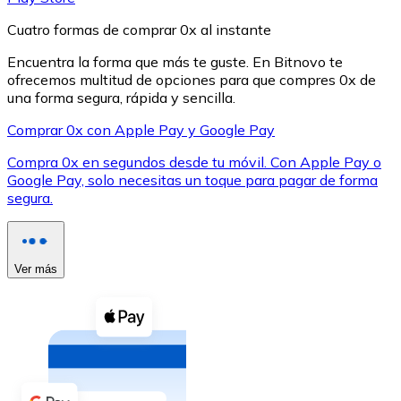
Cuatro formas de comprar 0x al instante
Encuentra la forma que más te guste. En Bitnovo te
ofrecemos multitud de opciones para que compres 0x de
una forma segura, rápida y sencilla.
XRP
Comprar 0x con Apple Pay y Google Pay
XRP
Compra 0x en segundos desde tu móvil. Con Apple Pay o
Google Pay, solo necesitas un toque para pagar de forma
segura.
Ver todo
Efectivo
Ver más
Compra criptomonedas con efectivo en tu tienda más 
Comprar con efectivo
Transferencia SEPA
Añade fondos a tu cuenta Bitnovo o realiza compras di