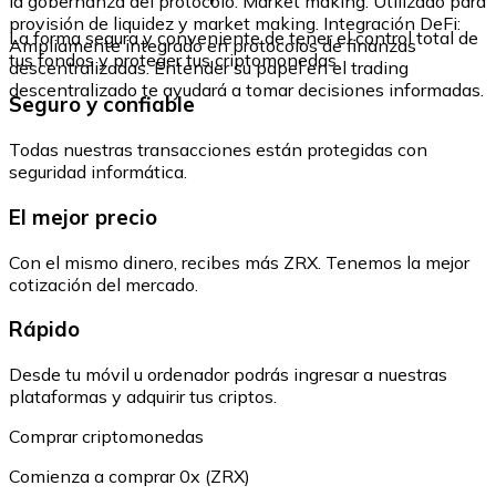
la gobernanza del protocolo. Market making: Utilizado para
provisión de liquidez y market making. Integración DeFi:
La forma segura y conveniente de tener el control total de
Ampliamente integrado en protocolos de finanzas
tus fondos y proteger tus criptomonedas.
descentralizadas. Entender su papel en el trading
descentralizado te ayudará a tomar decisiones informadas.
Seguro y confiable
Todas nuestras transacciones están protegidas con
seguridad informática.
El mejor precio
Con el mismo dinero, recibes más ZRX. Tenemos la mejor
cotización del mercado.
Rápido
Desde tu móvil u ordenador podrás ingresar a nuestras
plataformas y adquirir tus criptos.
Comprar criptomonedas
Comienza a comprar 0x (ZRX)