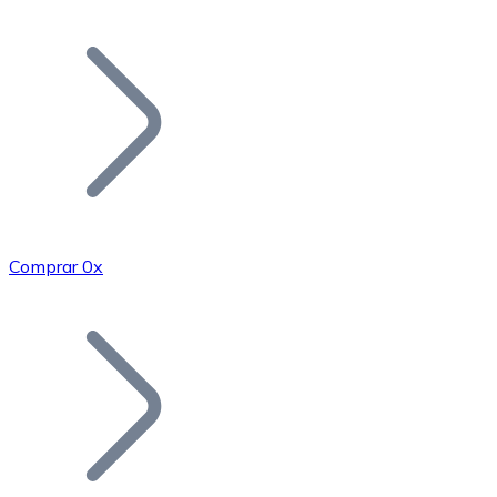
Listar Token
Añade tu proyecto a nuestro ecosistema.
Comprar 0x
Bitcoin
BTC