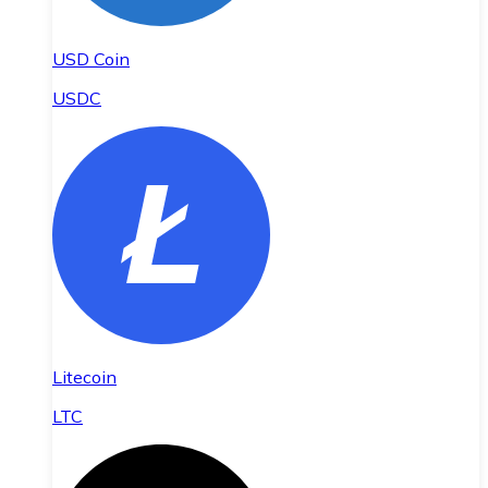
USD Coin
USDC
Litecoin
LTC