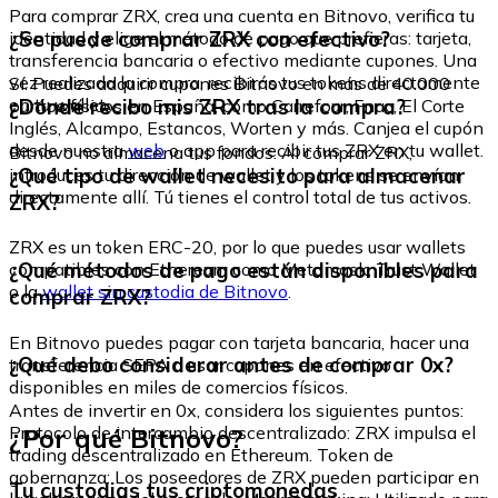
Para comprar ZRX, crea una cuenta en Bitnovo, verifica tu
¿Se puede comprar ZRX con efectivo?
identidad y elige el método de pago que prefieras: tarjeta,
transferencia bancaria o efectivo mediante cupones. Una
vez realizada la compra, recibirás tus tokens directamente
Sí. Puedes adquirir cupones Bitnovo en más de 40.000
en tu wallet.
¿Dónde recibo mis ZRX tras la compra?
puntos físicos en España, como Carrefour, Fnac, El Corte
Inglés, Alcampo, Estancos, Worten y más. Canjea el cupón
desde nuestra
web
o app para recibir tus ZRX en tu wallet.
Bitnovo no almacena tus fondos. Al comprar ZRX,
¿Qué tipo de wallet necesito para almacenar
introduces tu dirección de wallet y los tokens se envían
directamente allí. Tú tienes el control total de tus activos.
ZRX?
ZRX es un token ERC-20, por lo que puedes usar wallets
¿Qué métodos de pago están disponibles para
compatibles con Ethereum como Metamask, Trust Wallet
o la
wallet sin custodia de Bitnovo
.
comprar ZRX?
En Bitnovo puedes pagar con tarjeta bancaria, hacer una
¿Qué debo considerar antes de comprar 0x?
transferencia SEPA o usar cupones en efectivo
disponibles en miles de comercios físicos.
Antes de invertir en 0x, considera los siguientes puntos:
¿Por qué Bitnovo?
Protocolo de intercambio descentralizado: ZRX impulsa el
trading descentralizado en Ethereum. Token de
gobernanza: Los poseedores de ZRX pueden participar en
Tu custodias tus criptomonedas