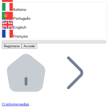
Bitnovo Ramp
Italiano
Integra nuestra solución en tu plataforma.
Português
Bitnovo Giftcards
English
Vende nuestras tarjetas regalo en tu negocio.
Français
Bitnovo OTC
Registrarse
Acceder
Realiza operaciones de gran volumen.
Bitnovo ATM
Integra un ATM Bitnovo en tu negocio y permite que t
Bitnovo API
Integra nuestra API en tu ecosistema.
Conviértete en Distribuidor
Únete a nuestra red de distribuidores.
Criptomonedas