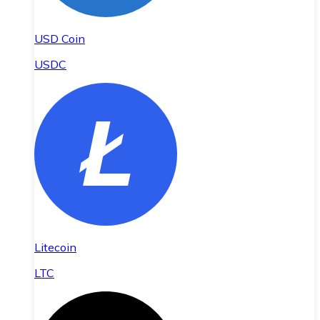
USD Coin
USDC
Litecoin
LTC