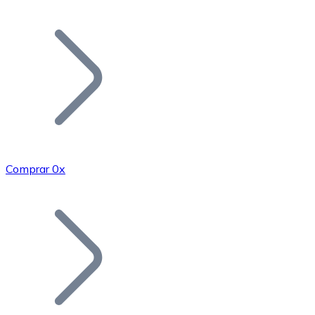
Listar Token
Añade tu proyecto a nuestro ecosistema.
Comprar 0x
Bitcoin
BTC