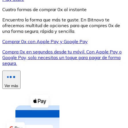
Cuatro formas de comprar 0x al instante
Encuentra la forma que más te guste. En Bitnovo te
ofrecemos multitud de opciones para que compres 0x de
una forma segura, rápida y sencilla.
XRP
Comprar 0x con Apple Pay y Google Pay
XRP
Compra 0x en segundos desde tu móvil. Con Apple Pay o
Google Pay, solo necesitas un toque para pagar de forma
segura.
Ver todo
Efectivo
Ver más
Compra criptomonedas con efectivo en tu tienda más 
Comprar con efectivo
Transferencia SEPA
Añade fondos a tu cuenta Bitnovo o realiza compras di