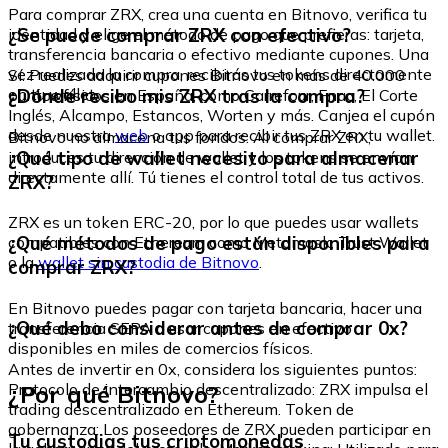
Para comprar ZRX, crea una cuenta en Bitnovo, verifica tu
¿Se puede comprar ZRX con efectivo?
identidad y elige el método de pago que prefieras: tarjeta,
transferencia bancaria o efectivo mediante cupones. Una
vez realizada la compra, recibirás tus tokens directamente
Sí. Puedes adquirir cupones Bitnovo en más de 40.000
en tu wallet.
¿Dónde recibo mis ZRX tras la compra?
puntos físicos en España, como Carrefour, Fnac, El Corte
Inglés, Alcampo, Estancos, Worten y más. Canjea el cupón
desde nuestra
web
o app para recibir tus ZRX en tu wallet.
Bitnovo no almacena tus fondos. Al comprar ZRX,
¿Qué tipo de wallet necesito para almacenar
introduces tu dirección de wallet y los tokens se envían
directamente allí. Tú tienes el control total de tus activos.
ZRX?
ZRX es un token ERC-20, por lo que puedes usar wallets
¿Qué métodos de pago están disponibles para
compatibles con Ethereum como Metamask, Trust Wallet
o la
wallet sin custodia de Bitnovo
.
comprar ZRX?
En Bitnovo puedes pagar con tarjeta bancaria, hacer una
¿Qué debo considerar antes de comprar 0x?
transferencia SEPA o usar cupones en efectivo
disponibles en miles de comercios físicos.
Antes de invertir en 0x, considera los siguientes puntos:
¿Por qué Bitnovo?
Protocolo de intercambio descentralizado: ZRX impulsa el
trading descentralizado en Ethereum. Token de
gobernanza: Los poseedores de ZRX pueden participar en
Tu custodias tus criptomonedas