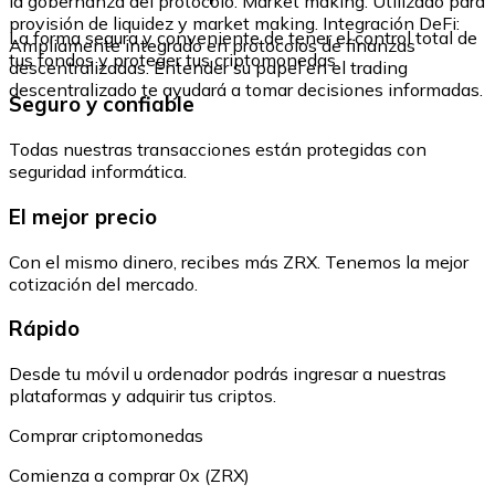
la gobernanza del protocolo. Market making: Utilizado para
provisión de liquidez y market making. Integración DeFi:
La forma segura y conveniente de tener el control total de
Ampliamente integrado en protocolos de finanzas
tus fondos y proteger tus criptomonedas.
descentralizadas. Entender su papel en el trading
descentralizado te ayudará a tomar decisiones informadas.
Seguro y confiable
Todas nuestras transacciones están protegidas con
seguridad informática.
El mejor precio
Con el mismo dinero, recibes más ZRX. Tenemos la mejor
cotización del mercado.
Rápido
Desde tu móvil u ordenador podrás ingresar a nuestras
plataformas y adquirir tus criptos.
Comprar criptomonedas
Comienza a comprar 0x (ZRX)