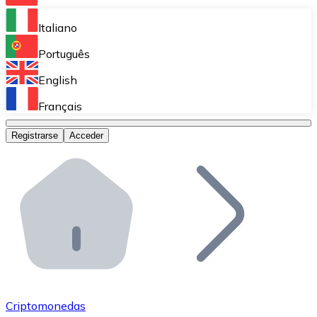
Bitnovo Ramp
Italiano
Integra nuestra solución en tu plataforma.
Português
Bitnovo Giftcards
English
Vende nuestras tarjetas regalo en tu negocio.
Français
Bitnovo OTC
Registrarse
Acceder
Realiza operaciones de gran volumen.
Bitnovo ATM
Integra un ATM Bitnovo en tu negocio y permite que t
Bitnovo API
Integra nuestra API en tu ecosistema.
Conviértete en Distribuidor
Únete a nuestra red de distribuidores.
Criptomonedas