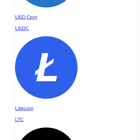
USD Coin
USDC
Litecoin
LTC