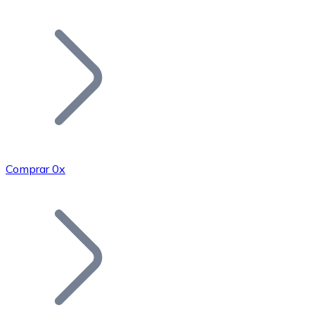
Listar Token
Añade tu proyecto a nuestro ecosistema.
Comprar 0x
Bitcoin
BTC