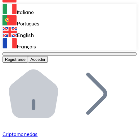
Bitnovo Ramp
Italiano
Integra nuestra solución en tu plataforma.
Português
Bitnovo Giftcards
English
Vende nuestras tarjetas regalo en tu negocio.
Français
Bitnovo OTC
Registrarse
Acceder
Realiza operaciones de gran volumen.
Bitnovo ATM
Integra un ATM Bitnovo en tu negocio y permite que t
Bitnovo API
Integra nuestra API en tu ecosistema.
Conviértete en Distribuidor
Únete a nuestra red de distribuidores.
Criptomonedas