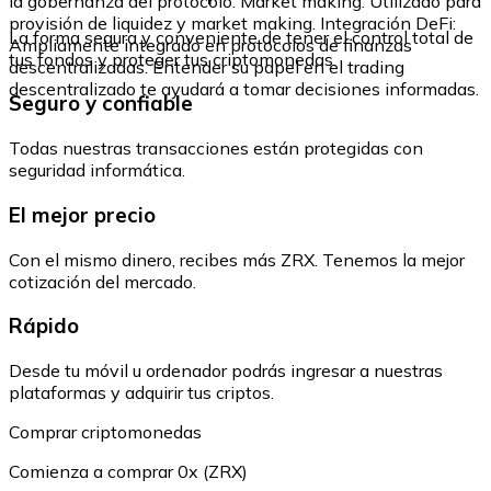
la gobernanza del protocolo. Market making: Utilizado para
provisión de liquidez y market making. Integración DeFi:
La forma segura y conveniente de tener el control total de
Ampliamente integrado en protocolos de finanzas
tus fondos y proteger tus criptomonedas.
descentralizadas. Entender su papel en el trading
descentralizado te ayudará a tomar decisiones informadas.
Seguro y confiable
Todas nuestras transacciones están protegidas con
seguridad informática.
El mejor precio
Con el mismo dinero, recibes más ZRX. Tenemos la mejor
cotización del mercado.
Rápido
Desde tu móvil u ordenador podrás ingresar a nuestras
plataformas y adquirir tus criptos.
Comprar criptomonedas
Comienza a comprar 0x (ZRX)