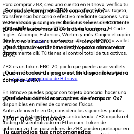
Para comprar ZRX, crea una cuenta en Bitnovo, verifica tu
¿Se puede comprar ZRX con efectivo?
identidad y elige el método de pago que prefieras: tarjeta,
transferencia bancaria o efectivo mediante cupones. Una
vez realizada la compra, recibirás tus tokens directamente
Sí. Puedes adquirir cupones Bitnovo en más de 40.000
en tu wallet.
¿Dónde recibo mis ZRX tras la compra?
puntos físicos en España, como Carrefour, Fnac, El Corte
Inglés, Alcampo, Estancos, Worten y más. Canjea el cupón
desde nuestra
web
o app para recibir tus ZRX en tu wallet.
Bitnovo no almacena tus fondos. Al comprar ZRX,
¿Qué tipo de wallet necesito para almacenar
introduces tu dirección de wallet y los tokens se envían
directamente allí. Tú tienes el control total de tus activos.
ZRX?
ZRX es un token ERC-20, por lo que puedes usar wallets
¿Qué métodos de pago están disponibles para
compatibles con Ethereum como Metamask, Trust Wallet
o la
wallet sin custodia de Bitnovo
.
comprar ZRX?
En Bitnovo puedes pagar con tarjeta bancaria, hacer una
¿Qué debo considerar antes de comprar 0x?
transferencia SEPA o usar cupones en efectivo
disponibles en miles de comercios físicos.
Antes de invertir en 0x, considera los siguientes puntos:
¿Por qué Bitnovo?
Protocolo de intercambio descentralizado: ZRX impulsa el
trading descentralizado en Ethereum. Token de
gobernanza: Los poseedores de ZRX pueden participar en
Tu custodias tus criptomonedas