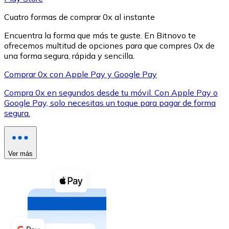
Cuatro formas de comprar 0x al instante
Encuentra la forma que más te guste. En Bitnovo te
ofrecemos multitud de opciones para que compres 0x de
una forma segura, rápida y sencilla.
XRP
Comprar 0x con Apple Pay y Google Pay
XRP
Compra 0x en segundos desde tu móvil. Con Apple Pay o
Google Pay, solo necesitas un toque para pagar de forma
segura.
Ver todo
Efectivo
Ver más
Compra criptomonedas con efectivo en tu tienda más 
Comprar con efectivo
Transferencia SEPA
Añade fondos a tu cuenta Bitnovo o realiza compras di