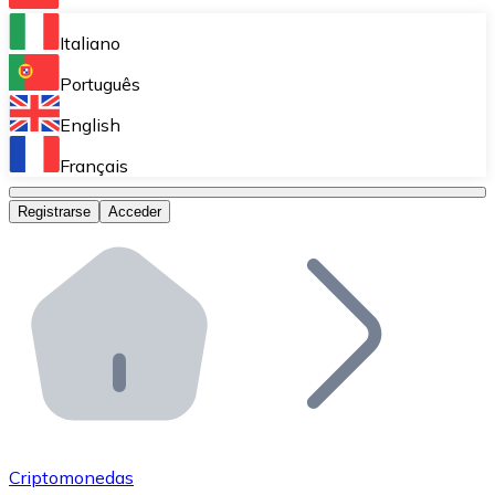
Bitnovo Ramp
Italiano
Integra nuestra solución en tu plataforma.
Português
Bitnovo Giftcards
English
Vende nuestras tarjetas regalo en tu negocio.
Français
Bitnovo OTC
Registrarse
Acceder
Realiza operaciones de gran volumen.
Bitnovo ATM
Integra un ATM Bitnovo en tu negocio y permite que t
Bitnovo API
Integra nuestra API en tu ecosistema.
Conviértete en Distribuidor
Únete a nuestra red de distribuidores.
Criptomonedas