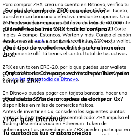
Para comprar ZRX, crea una cuenta en Bitnovo, verifica tu
¿Se puede comprar ZRX con efectivo?
identidad y elige el método de pago que prefieras: tarjeta,
transferencia bancaria o efectivo mediante cupones. Una
vez realizada la compra, recibirás tus tokens directamente
Sí. Puedes adquirir cupones Bitnovo en más de 40.000
en tu wallet.
¿Dónde recibo mis ZRX tras la compra?
puntos físicos en España, como Carrefour, Fnac, El Corte
Inglés, Alcampo, Estancos, Worten y más. Canjea el cupón
desde nuestra
web
o app para recibir tus ZRX en tu wallet.
Bitnovo no almacena tus fondos. Al comprar ZRX,
¿Qué tipo de wallet necesito para almacenar
introduces tu dirección de wallet y los tokens se envían
directamente allí. Tú tienes el control total de tus activos.
ZRX?
ZRX es un token ERC-20, por lo que puedes usar wallets
¿Qué métodos de pago están disponibles para
compatibles con Ethereum como Metamask, Trust Wallet
o la
wallet sin custodia de Bitnovo
.
comprar ZRX?
En Bitnovo puedes pagar con tarjeta bancaria, hacer una
¿Qué debo considerar antes de comprar 0x?
transferencia SEPA o usar cupones en efectivo
disponibles en miles de comercios físicos.
Antes de invertir en 0x, considera los siguientes puntos:
¿Por qué Bitnovo?
Protocolo de intercambio descentralizado: ZRX impulsa el
trading descentralizado en Ethereum. Token de
gobernanza: Los poseedores de ZRX pueden participar en
Tu custodias tus criptomonedas