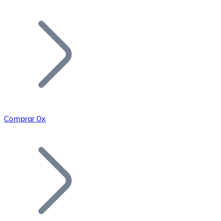
Listar Token
Añade tu proyecto a nuestro ecosistema.
Comprar 0x
Bitcoin
BTC