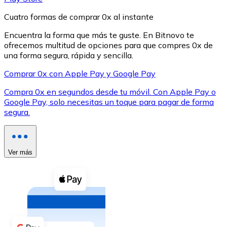
Cuatro formas de comprar 0x al instante
Encuentra la forma que más te guste. En Bitnovo te
ofrecemos multitud de opciones para que compres 0x de
una forma segura, rápida y sencilla.
XRP
Comprar 0x con Apple Pay y Google Pay
XRP
Compra 0x en segundos desde tu móvil. Con Apple Pay o
Google Pay, solo necesitas un toque para pagar de forma
segura.
Ver todo
Efectivo
Ver más
Compra criptomonedas con efectivo en tu tienda más 
Comprar con efectivo
Transferencia SEPA
Añade fondos a tu cuenta Bitnovo o realiza compras di