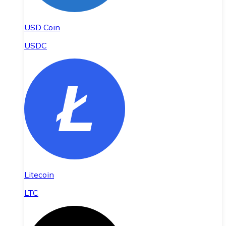
USD Coin
USDC
Litecoin
LTC