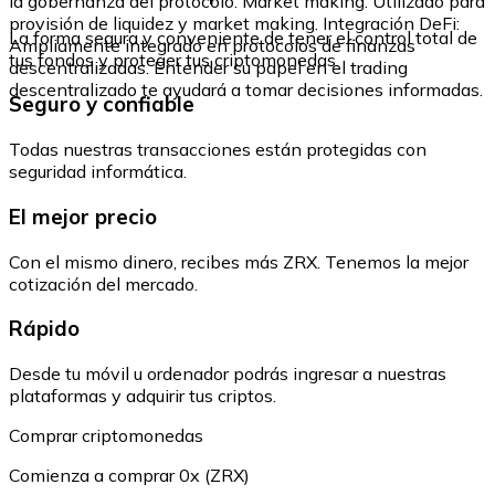
la gobernanza del protocolo. Market making: Utilizado para
provisión de liquidez y market making. Integración DeFi:
La forma segura y conveniente de tener el control total de
Ampliamente integrado en protocolos de finanzas
tus fondos y proteger tus criptomonedas.
descentralizadas. Entender su papel en el trading
descentralizado te ayudará a tomar decisiones informadas.
Seguro y confiable
Todas nuestras transacciones están protegidas con
seguridad informática.
El mejor precio
Con el mismo dinero, recibes más ZRX. Tenemos la mejor
cotización del mercado.
Rápido
Desde tu móvil u ordenador podrás ingresar a nuestras
plataformas y adquirir tus criptos.
Comprar criptomonedas
Comienza a comprar 0x (ZRX)