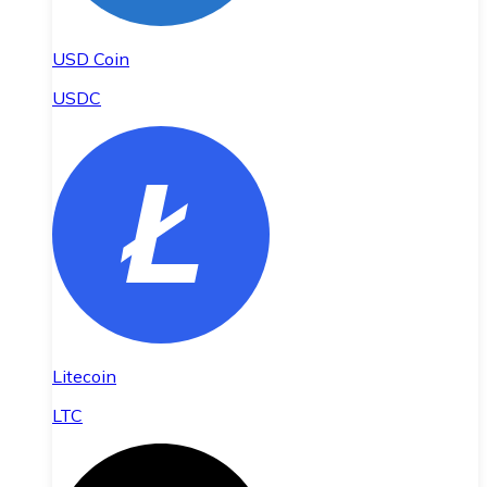
USD Coin
USDC
Litecoin
LTC