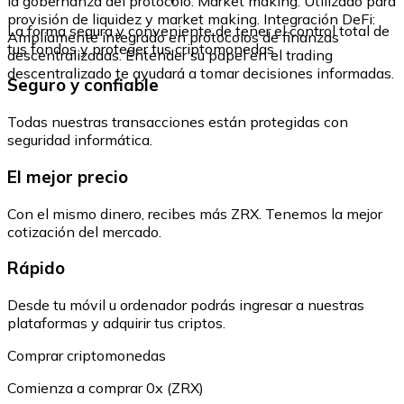
la gobernanza del protocolo. Market making: Utilizado para
provisión de liquidez y market making. Integración DeFi:
La forma segura y conveniente de tener el control total de
Ampliamente integrado en protocolos de finanzas
tus fondos y proteger tus criptomonedas.
descentralizadas. Entender su papel en el trading
descentralizado te ayudará a tomar decisiones informadas.
Seguro y confiable
Todas nuestras transacciones están protegidas con
seguridad informática.
El mejor precio
Con el mismo dinero, recibes más ZRX. Tenemos la mejor
cotización del mercado.
Rápido
Desde tu móvil u ordenador podrás ingresar a nuestras
plataformas y adquirir tus criptos.
Comprar criptomonedas
Comienza a comprar 0x (ZRX)