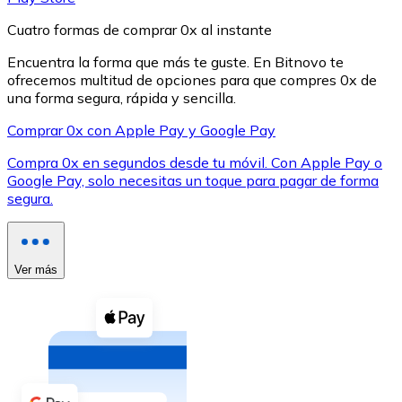
Cuatro formas de comprar 0x al instante
Encuentra la forma que más te guste. En Bitnovo te
ofrecemos multitud de opciones para que compres 0x de
una forma segura, rápida y sencilla.
XRP
Comprar 0x con Apple Pay y Google Pay
XRP
Compra 0x en segundos desde tu móvil. Con Apple Pay o
Google Pay, solo necesitas un toque para pagar de forma
segura.
Ver todo
Efectivo
Ver más
Compra criptomonedas con efectivo en tu tienda más 
Comprar con efectivo
Transferencia SEPA
Añade fondos a tu cuenta Bitnovo o realiza compras di