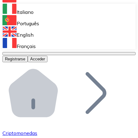
Bitnovo Ramp
Italiano
Integra nuestra solución en tu plataforma.
Português
Bitnovo Giftcards
English
Vende nuestras tarjetas regalo en tu negocio.
Français
Bitnovo OTC
Registrarse
Acceder
Realiza operaciones de gran volumen.
Bitnovo ATM
Integra un ATM Bitnovo en tu negocio y permite que t
Bitnovo API
Integra nuestra API en tu ecosistema.
Conviértete en Distribuidor
Únete a nuestra red de distribuidores.
Criptomonedas