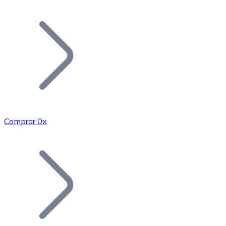
Listar Token
Añade tu proyecto a nuestro ecosistema.
Comprar 0x
Bitcoin
BTC