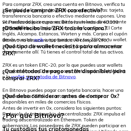
Para comprar ZRX, crea una cuenta en Bitnovo, verifica tu
¿Se puede comprar ZRX con efectivo?
identidad y elige el método de pago que prefieras: tarjeta,
transferencia bancaria o efectivo mediante cupones. Una
vez realizada la compra, recibirás tus tokens directamente
Sí. Puedes adquirir cupones Bitnovo en más de 40.000
en tu wallet.
¿Dónde recibo mis ZRX tras la compra?
puntos físicos en España, como Carrefour, Fnac, El Corte
Inglés, Alcampo, Estancos, Worten y más. Canjea el cupón
desde nuestra
web
o app para recibir tus ZRX en tu wallet.
Bitnovo no almacena tus fondos. Al comprar ZRX,
¿Qué tipo de wallet necesito para almacenar
introduces tu dirección de wallet y los tokens se envían
directamente allí. Tú tienes el control total de tus activos.
ZRX?
ZRX es un token ERC-20, por lo que puedes usar wallets
¿Qué métodos de pago están disponibles para
compatibles con Ethereum como Metamask, Trust Wallet
o la
wallet sin custodia de Bitnovo
.
comprar ZRX?
En Bitnovo puedes pagar con tarjeta bancaria, hacer una
¿Qué debo considerar antes de comprar 0x?
transferencia SEPA o usar cupones en efectivo
disponibles en miles de comercios físicos.
Antes de invertir en 0x, considera los siguientes puntos:
¿Por qué Bitnovo?
Protocolo de intercambio descentralizado: ZRX impulsa el
trading descentralizado en Ethereum. Token de
gobernanza: Los poseedores de ZRX pueden participar en
Tu custodias tus criptomonedas