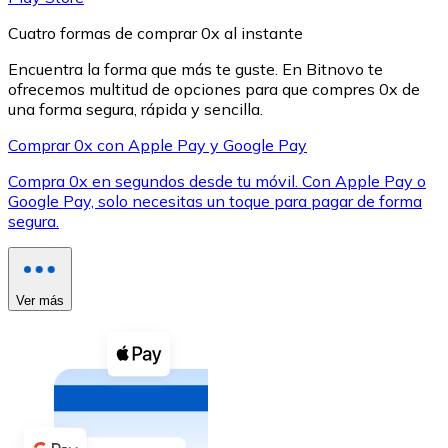
Cuatro formas de comprar 0x al instante
Encuentra la forma que más te guste. En Bitnovo te
ofrecemos multitud de opciones para que compres 0x de
una forma segura, rápida y sencilla.
XRP
Comprar 0x con Apple Pay y Google Pay
XRP
Compra 0x en segundos desde tu móvil. Con Apple Pay o
Google Pay, solo necesitas un toque para pagar de forma
segura.
Ver todo
Efectivo
Ver más
Compra criptomonedas con efectivo en tu tienda más 
Comprar con efectivo
Transferencia SEPA
Añade fondos a tu cuenta Bitnovo o realiza compras di