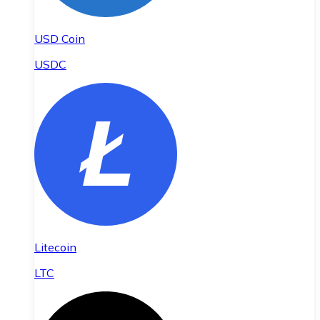
USD Coin
USDC
Litecoin
LTC