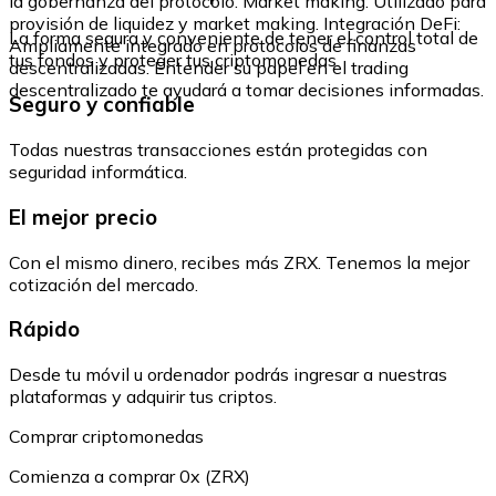
la gobernanza del protocolo. Market making: Utilizado para
provisión de liquidez y market making. Integración DeFi:
La forma segura y conveniente de tener el control total de
Ampliamente integrado en protocolos de finanzas
tus fondos y proteger tus criptomonedas.
descentralizadas. Entender su papel en el trading
descentralizado te ayudará a tomar decisiones informadas.
Seguro y confiable
Todas nuestras transacciones están protegidas con
seguridad informática.
El mejor precio
Con el mismo dinero, recibes más ZRX. Tenemos la mejor
cotización del mercado.
Rápido
Desde tu móvil u ordenador podrás ingresar a nuestras
plataformas y adquirir tus criptos.
Comprar criptomonedas
Comienza a comprar 0x (ZRX)