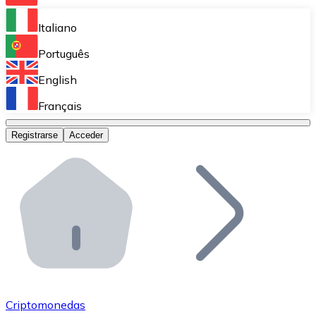
Bitnovo Ramp
Italiano
Integra nuestra solución en tu plataforma.
Português
Bitnovo Giftcards
English
Vende nuestras tarjetas regalo en tu negocio.
Français
Bitnovo OTC
Registrarse
Acceder
Realiza operaciones de gran volumen.
Bitnovo ATM
Integra un ATM Bitnovo en tu negocio y permite que t
Bitnovo API
Integra nuestra API en tu ecosistema.
Conviértete en Distribuidor
Únete a nuestra red de distribuidores.
Criptomonedas