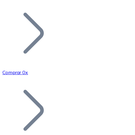
Listar Token
Añade tu proyecto a nuestro ecosistema.
Comprar 0x
Bitcoin
BTC