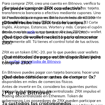
Para comprar ZRX, crea una cuenta en Bitnovo, verifica tu
¿Se puede comprar ZRX con efectivo?
identidad y elige el método de pago que prefieras: tarjeta,
transferencia bancaria o efectivo mediante cupones. Una
vez realizada la compra, recibirás tus tokens directamente
Sí. Puedes adquirir cupones Bitnovo en más de 40.000
en tu wallet.
¿Dónde recibo mis ZRX tras la compra?
puntos físicos en España, como Carrefour, Fnac, El Corte
Inglés, Alcampo, Estancos, Worten y más. Canjea el cupón
desde nuestra
web
o app para recibir tus ZRX en tu wallet.
Bitnovo no almacena tus fondos. Al comprar ZRX,
¿Qué tipo de wallet necesito para almacenar
introduces tu dirección de wallet y los tokens se envían
directamente allí. Tú tienes el control total de tus activos.
ZRX?
ZRX es un token ERC-20, por lo que puedes usar wallets
¿Qué métodos de pago están disponibles para
compatibles con Ethereum como Metamask, Trust Wallet
o la
wallet sin custodia de Bitnovo
.
comprar ZRX?
En Bitnovo puedes pagar con tarjeta bancaria, hacer una
¿Qué debo considerar antes de comprar 0x?
transferencia SEPA o usar cupones en efectivo
disponibles en miles de comercios físicos.
Antes de invertir en 0x, considera los siguientes puntos:
¿Por qué Bitnovo?
Protocolo de intercambio descentralizado: ZRX impulsa el
trading descentralizado en Ethereum. Token de
gobernanza: Los poseedores de ZRX pueden participar en
Tu custodias tus criptomonedas