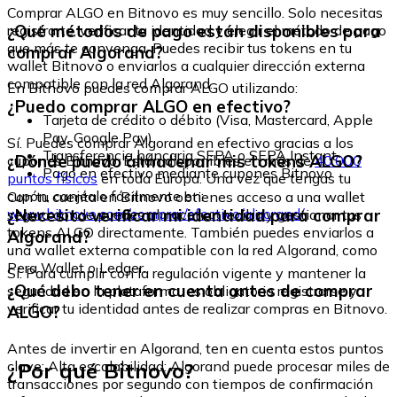
Comprar ALGO en Bitnovo es muy sencillo. Solo necesitas
¿Qué métodos de pago están disponibles para
registrarte, verificar tu identidad y elegir el método de pago
que más te convenga. Puedes recibir tus tokens en tu
comprar Algorand?
wallet Bitnovo o enviarlos a cualquier dirección externa
compatible con la red Algorand.
En Bitnovo puedes comprar ALGO utilizando:
¿Puedo comprar ALGO en efectivo?
Tarjeta de crédito o débito (Visa, Mastercard, Apple
Pay, Google Pay)
Sí. Puedes comprar Algorand en efectivo gracias a los
Transferencia bancaria SEPA o SEPA Instant
¿Dónde puedo almacenar mis tokens ALGO?
cupones Bitnovo. Están disponibles en más de
40.000
Pago en efectivo mediante cupones Bitnovo
puntos físicos
en toda Europa. Una vez que tengas tu
cupón, canjéalo fácilmente en:
Con tu cuenta en Bitnovo obtienes acceso a una wallet
www.bitnovo.com/comprar/efectivo/algorand/
¿Necesito verificar mi identidad para comprar
segura donde puedes almacenar, recibir y gestionar tus
tokens ALGO directamente. También puedes enviarlos a
Algorand?
una wallet externa compatible con la red Algorand, como
Pera Wallet o Ledger.
Sí. Para cumplir con la regulación vigente y mantener la
¿Qué debo tener en cuenta antes de comprar
seguridad en la plataforma, es obligatorio registrarse y
verificar tu identidad antes de realizar compras en Bitnovo.
ALGO?
Antes de invertir en Algorand, ten en cuenta estos puntos
¿Por qué Bitnovo?
clave: Alta escalabilidad: Algorand puede procesar miles de
transacciones por segundo con tiempos de confirmación