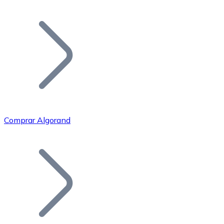
Listar Token
Añade tu proyecto a nuestro ecosistema.
Comprar Algorand
Bitcoin
BTC