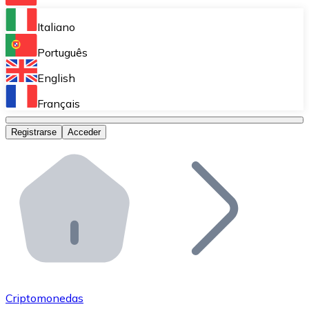
Bitnovo Ramp
Italiano
Integra nuestra solución en tu plataforma.
Português
Bitnovo Giftcards
English
Vende nuestras tarjetas regalo en tu negocio.
Français
Bitnovo OTC
Registrarse
Acceder
Realiza operaciones de gran volumen.
Bitnovo ATM
Integra un ATM Bitnovo en tu negocio y permite que t
Bitnovo API
Integra nuestra API en tu ecosistema.
Conviértete en Distribuidor
Únete a nuestra red de distribuidores.
Criptomonedas