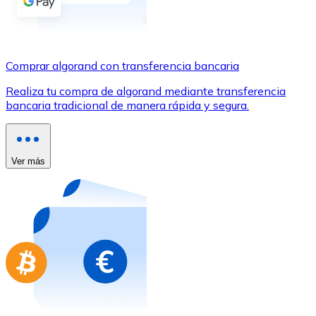
Comprar con Transferencia
Tarjeta de crédito / débito
Utiliza tarjetas Visa y Mastercard para comprar criptom
Comprar algorand con transferencia bancaria
Comprar con tarjeta
Realiza tu compra de algorand mediante transferencia
bancaria tradicional de manera rápida y segura.
Tienda - Tarjetas regalo
Nuevo
Compra tarjetas regalo de tus marcas favoritas con cr
Ver más
Ir a la tienda de tarjetas regalo