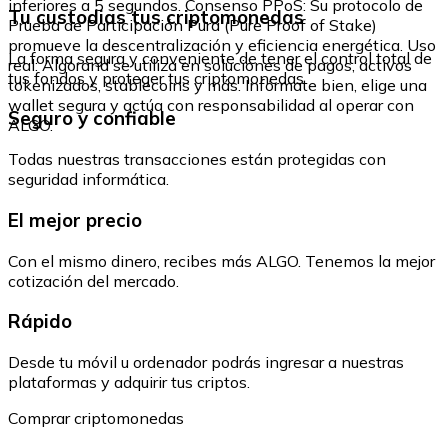
inferiores a 5 segundos. Consenso PPoS: Su protocolo de
Tu custodias tus criptomonedas
Prueba de Participación Pura (Pure Proof of Stake)
promueve la descentralización y eficiencia energética. Uso
La forma segura y conveniente de tener el control total de
real: Algorand se utiliza en soluciones de pagos, activos
tus fondos y proteger tus criptomonedas.
tokenizados, stablecoins y más. Infórmate bien, elige una
wallet segura y actúa con responsabilidad al operar con
Seguro y confiable
ALGO.
Todas nuestras transacciones están protegidas con
seguridad informática.
El mejor precio
Con el mismo dinero, recibes más ALGO. Tenemos la mejor
cotización del mercado.
Rápido
Desde tu móvil u ordenador podrás ingresar a nuestras
plataformas y adquirir tus criptos.
Comprar criptomonedas