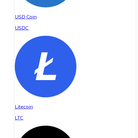
USD Coin
USDC
Litecoin
LTC