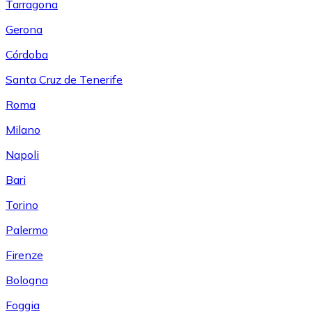
Tarragona
Gerona
Córdoba
Santa Cruz de Tenerife
Roma
Milano
Napoli
Bari
Torino
Palermo
Firenze
Bologna
Foggia