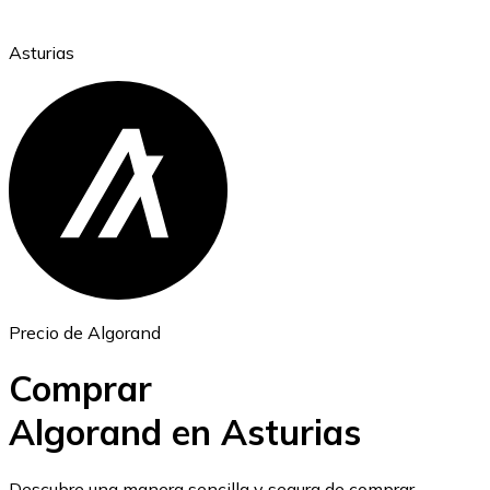
Asturias
Ethereum
ETH
Precio de Algorand
Comprar
Algorand en Asturias
USD Coin
Descubre una manera sencilla y segura de comprar