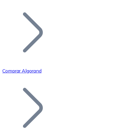
Listar Token
Añade tu proyecto a nuestro ecosistema.
Comprar Algorand
Bitcoin
BTC