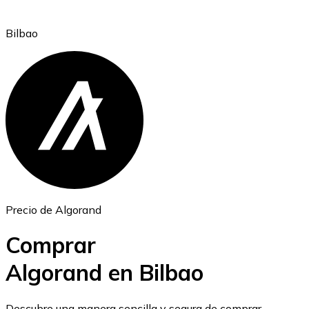
Bilbao
Ethereum
ETH
Precio de Algorand
Comprar
Algorand en Bilbao
USD Coin
Descubre una manera sencilla y segura de comprar