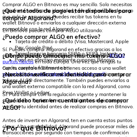
Comprar ALGO en Bitnovo es muy sencillo. Solo necesitas
¿Qué métodos de pago están disponibles para
registrarte, verificar tu identidad y elegir el método de pago
que más te convenga. Puedes recibir tus tokens en tu
comprar Algorand?
wallet Bitnovo o enviarlos a cualquier dirección externa
compatible con la red Algorand.
En Bitnovo puedes comprar ALGO utilizando:
¿Puedo comprar ALGO en efectivo?
Tarjeta de crédito o débito (Visa, Mastercard, Apple
Pay, Google Pay)
Sí. Puedes comprar Algorand en efectivo gracias a los
Transferencia bancaria SEPA o SEPA Instant
¿Dónde puedo almacenar mis tokens ALGO?
cupones Bitnovo. Están disponibles en más de
40.000
Pago en efectivo mediante cupones Bitnovo
puntos físicos
en toda Europa. Una vez que tengas tu
cupón, canjéalo fácilmente en:
Con tu cuenta en Bitnovo obtienes acceso a una wallet
www.bitnovo.com/comprar/efectivo/algorand/
¿Necesito verificar mi identidad para comprar
segura donde puedes almacenar, recibir y gestionar tus
tokens ALGO directamente. También puedes enviarlos a
Algorand?
una wallet externa compatible con la red Algorand, como
Pera Wallet o Ledger.
Sí. Para cumplir con la regulación vigente y mantener la
¿Qué debo tener en cuenta antes de comprar
seguridad en la plataforma, es obligatorio registrarse y
verificar tu identidad antes de realizar compras en Bitnovo.
ALGO?
Antes de invertir en Algorand, ten en cuenta estos puntos
¿Por qué Bitnovo?
clave: Alta escalabilidad: Algorand puede procesar miles de
transacciones por segundo con tiempos de confirmación