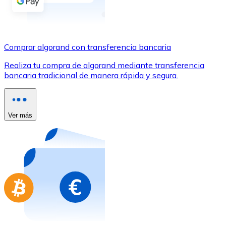
Comprar con Transferencia
Tarjeta de crédito / débito
Utiliza tarjetas Visa y Mastercard para comprar criptom
Comprar algorand con transferencia bancaria
Comprar con tarjeta
Realiza tu compra de algorand mediante transferencia
bancaria tradicional de manera rápida y segura.
Tienda - Tarjetas regalo
Nuevo
Compra tarjetas regalo de tus marcas favoritas con cr
Ver más
Ir a la tienda de tarjetas regalo