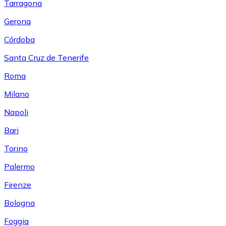
Tarragona
Gerona
Córdoba
Santa Cruz de Tenerife
Roma
Milano
Napoli
Bari
Torino
Palermo
Firenze
Bologna
Foggia