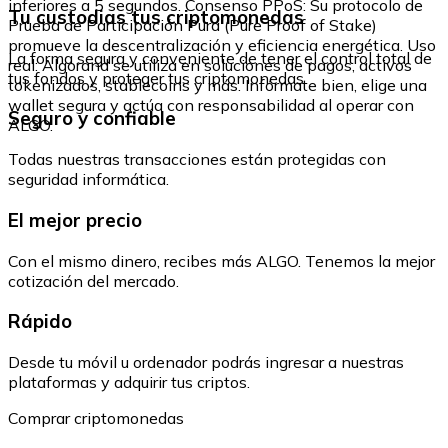
inferiores a 5 segundos. Consenso PPoS: Su protocolo de
Tu custodias tus criptomonedas
Prueba de Participación Pura (Pure Proof of Stake)
promueve la descentralización y eficiencia energética. Uso
La forma segura y conveniente de tener el control total de
real: Algorand se utiliza en soluciones de pagos, activos
tus fondos y proteger tus criptomonedas.
tokenizados, stablecoins y más. Infórmate bien, elige una
wallet segura y actúa con responsabilidad al operar con
Seguro y confiable
ALGO.
Todas nuestras transacciones están protegidas con
seguridad informática.
El mejor precio
Con el mismo dinero, recibes más ALGO. Tenemos la mejor
cotización del mercado.
Rápido
Desde tu móvil u ordenador podrás ingresar a nuestras
plataformas y adquirir tus criptos.
Comprar criptomonedas