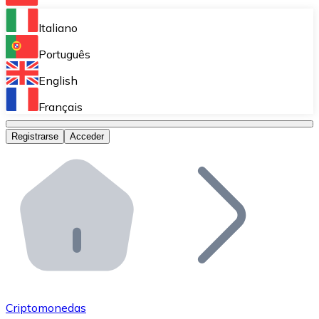
Bitnovo Ramp
Italiano
Integra nuestra solución en tu plataforma.
Português
Bitnovo Giftcards
English
Vende nuestras tarjetas regalo en tu negocio.
Français
Bitnovo OTC
Registrarse
Acceder
Realiza operaciones de gran volumen.
Bitnovo ATM
Integra un ATM Bitnovo en tu negocio y permite que t
Bitnovo API
Integra nuestra API en tu ecosistema.
Conviértete en Distribuidor
Únete a nuestra red de distribuidores.
Criptomonedas