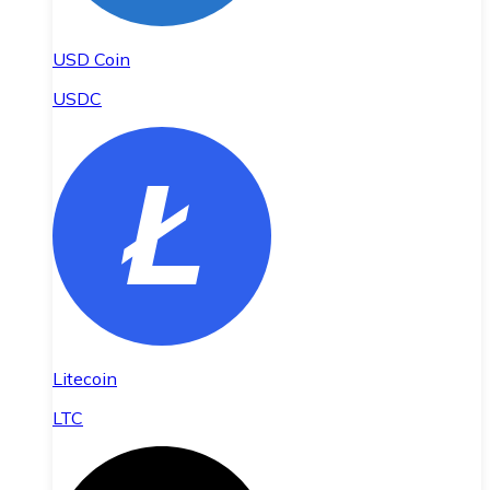
USD Coin
USDC
Litecoin
LTC