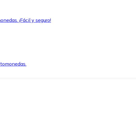
onedas. ¡Fácil y seguro!
iptomonedas.
o.