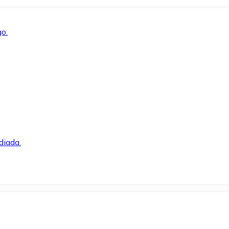
o.
diada.