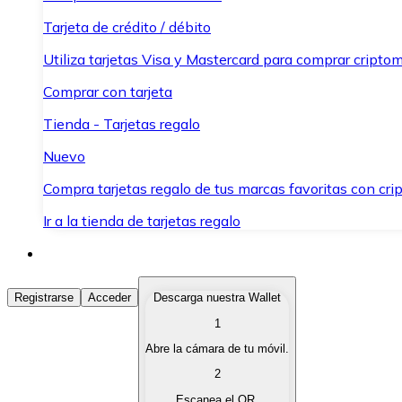
Tarjeta de crédito / débito
Utiliza tarjetas Visa y Mastercard para comprar criptom
Comprar con tarjeta
Tienda - Tarjetas regalo
Nuevo
Compra tarjetas regalo de tus marcas favoritas con cr
Ir a la tienda de tarjetas regalo
Comprar Criptomonedas
Registrarse
Acceder
Descarga nuestra Wallet
1
Compra criptomonedas con diferentes métodos de pag
Abre la cámara de tu móvil.
Vender Criptomonedas
2
Vende tus criptomonedas de forma rápida y segura.
Escanea el QR.