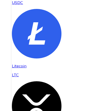
USDC
Litecoin
LTC