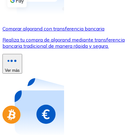
Comprar con Transferencia
Tarjeta de crédito / débito
Utiliza tarjetas Visa y Mastercard para comprar criptom
Comprar algorand con transferencia bancaria
Comprar con tarjeta
Realiza tu compra de algorand mediante transferencia
bancaria tradicional de manera rápida y segura.
Tienda - Tarjetas regalo
Nuevo
Compra tarjetas regalo de tus marcas favoritas con cr
Ver más
Ir a la tienda de tarjetas regalo