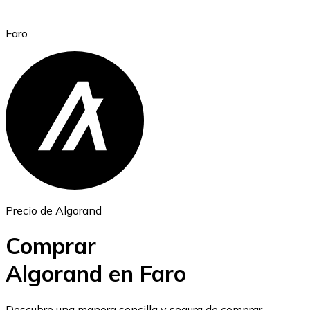
Faro
Ethereum
ETH
Precio de Algorand
Comprar
Algorand en Faro
USD Coin
Descubre una manera sencilla y segura de comprar