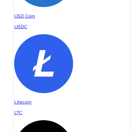
USD Coin
USDC
Litecoin
LTC