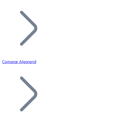
Listar Token
Añade tu proyecto a nuestro ecosistema.
Comprar Algorand
Bitcoin
BTC