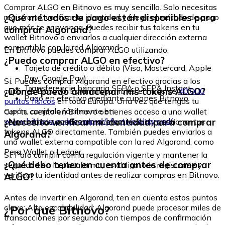
Comprar ALGO en Bitnovo es muy sencillo. Solo necesitas
¿Qué métodos de pago están disponibles para
registrarte, verificar tu identidad y elegir el método de pago
que más te convenga. Puedes recibir tus tokens en tu
comprar Algorand?
wallet Bitnovo o enviarlos a cualquier dirección externa
compatible con la red Algorand.
En Bitnovo puedes comprar ALGO utilizando:
¿Puedo comprar ALGO en efectivo?
Tarjeta de crédito o débito (Visa, Mastercard, Apple
Pay, Google Pay)
Sí. Puedes comprar Algorand en efectivo gracias a los
Transferencia bancaria SEPA o SEPA Instant
¿Dónde puedo almacenar mis tokens ALGO?
cupones Bitnovo. Están disponibles en más de
40.000
Pago en efectivo mediante cupones Bitnovo
puntos físicos
en toda Europa. Una vez que tengas tu
cupón, canjéalo fácilmente en:
Con tu cuenta en Bitnovo obtienes acceso a una wallet
www.bitnovo.com/comprar/efectivo/algorand/
¿Necesito verificar mi identidad para comprar
segura donde puedes almacenar, recibir y gestionar tus
tokens ALGO directamente. También puedes enviarlos a
Algorand?
una wallet externa compatible con la red Algorand, como
Pera Wallet o Ledger.
Sí. Para cumplir con la regulación vigente y mantener la
¿Qué debo tener en cuenta antes de comprar
seguridad en la plataforma, es obligatorio registrarse y
verificar tu identidad antes de realizar compras en Bitnovo.
ALGO?
Antes de invertir en Algorand, ten en cuenta estos puntos
¿Por qué Bitnovo?
clave: Alta escalabilidad: Algorand puede procesar miles de
transacciones por segundo con tiempos de confirmación