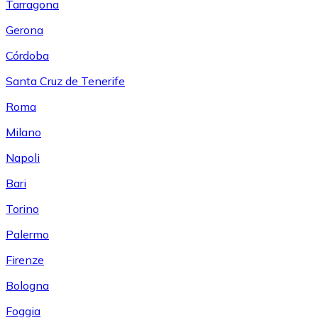
Tarragona
Gerona
Córdoba
Santa Cruz de Tenerife
Roma
Milano
Napoli
Bari
Torino
Palermo
Firenze
Bologna
Foggia