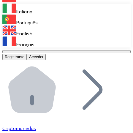
Bitnovo Ramp
Italiano
Integra nuestra solución en tu plataforma.
Português
Bitnovo Giftcards
English
Vende nuestras tarjetas regalo en tu negocio.
Français
Bitnovo OTC
Registrarse
Acceder
Realiza operaciones de gran volumen.
Bitnovo ATM
Integra un ATM Bitnovo en tu negocio y permite que t
Bitnovo API
Integra nuestra API en tu ecosistema.
Conviértete en Distribuidor
Únete a nuestra red de distribuidores.
Criptomonedas