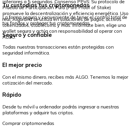
inferiores a 5 segundos. Consenso PPoS: Su protocolo de
Tu custodias tus criptomonedas
Prueba de Participación Pura (Pure Proof of Stake)
promueve la descentralización y eficiencia energética. Uso
La forma segura y conveniente de tener el control total de
real: Algorand se utiliza en soluciones de pagos, activos
tus fondos y proteger tus criptomonedas.
tokenizados, stablecoins y más. Infórmate bien, elige una
wallet segura y actúa con responsabilidad al operar con
Seguro y confiable
ALGO.
Todas nuestras transacciones están protegidas con
seguridad informática.
El mejor precio
Con el mismo dinero, recibes más ALGO. Tenemos la mejor
cotización del mercado.
Rápido
Desde tu móvil u ordenador podrás ingresar a nuestras
plataformas y adquirir tus criptos.
Comprar criptomonedas