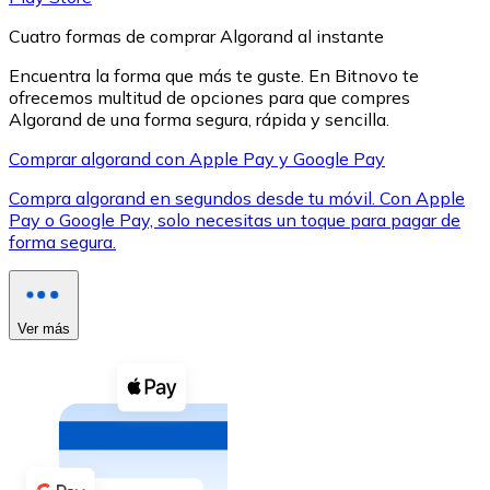
Cuatro formas de comprar Algorand al instante
Encuentra la forma que más te guste. En Bitnovo te
ofrecemos multitud de opciones para que compres
Algorand de una forma segura, rápida y sencilla.
XRP
Comprar algorand con Apple Pay y Google Pay
XRP
Compra algorand en segundos desde tu móvil. Con Apple
Pay o Google Pay, solo necesitas un toque para pagar de
forma segura.
Ver todo
Efectivo
Ver más
Compra criptomonedas con efectivo en tu tienda más 
Comprar con efectivo
Transferencia SEPA
Añade fondos a tu cuenta Bitnovo o realiza compras di