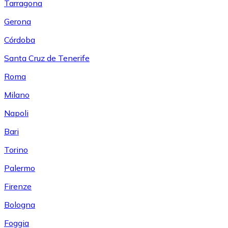
Tarragona
Gerona
Córdoba
Santa Cruz de Tenerife
Roma
Milano
Napoli
Bari
Torino
Palermo
Firenze
Bologna
Foggia