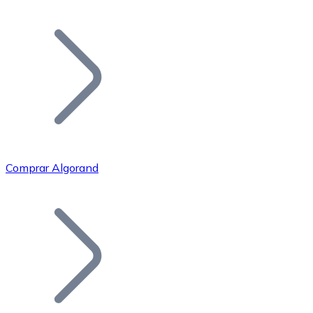
Listar Token
Añade tu proyecto a nuestro ecosistema.
Comprar Algorand
Bitcoin
BTC