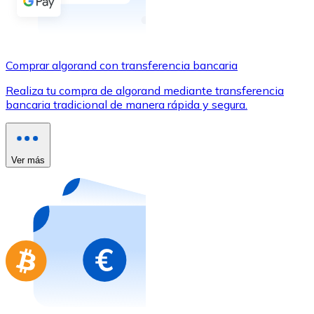
Comprar con Transferencia
Tarjeta de crédito / débito
Utiliza tarjetas Visa y Mastercard para comprar criptom
Comprar algorand con transferencia bancaria
Comprar con tarjeta
Realiza tu compra de algorand mediante transferencia
bancaria tradicional de manera rápida y segura.
Tienda - Tarjetas regalo
Nuevo
Compra tarjetas regalo de tus marcas favoritas con cr
Ver más
Ir a la tienda de tarjetas regalo