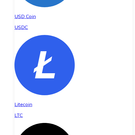
USD Coin
USDC
Litecoin
LTC