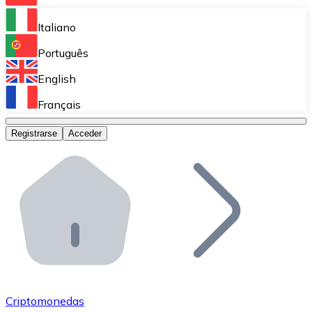
Bitnovo Ramp
Italiano
Integra nuestra solución en tu plataforma.
Português
Bitnovo Giftcards
English
Vende nuestras tarjetas regalo en tu negocio.
Français
Bitnovo OTC
Registrarse
Acceder
Realiza operaciones de gran volumen.
Bitnovo ATM
Integra un ATM Bitnovo en tu negocio y permite que t
Bitnovo API
Integra nuestra API en tu ecosistema.
Conviértete en Distribuidor
Únete a nuestra red de distribuidores.
Criptomonedas