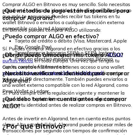
Comprar ALGO en Bitnovo es muy sencillo. Solo necesitas
¿Qué métodos de pago están disponibles para
registrarte, verificar tu identidad y elegir el método de pago
que más te convenga. Puedes recibir tus tokens en tu
comprar Algorand?
wallet Bitnovo o enviarlos a cualquier dirección externa
compatible con la red Algorand.
En Bitnovo puedes comprar ALGO utilizando:
¿Puedo comprar ALGO en efectivo?
Tarjeta de crédito o débito (Visa, Mastercard, Apple
Pay, Google Pay)
Sí. Puedes comprar Algorand en efectivo gracias a los
Transferencia bancaria SEPA o SEPA Instant
¿Dónde puedo almacenar mis tokens ALGO?
cupones Bitnovo. Están disponibles en más de
40.000
Pago en efectivo mediante cupones Bitnovo
puntos físicos
en toda Europa. Una vez que tengas tu
cupón, canjéalo fácilmente en:
Con tu cuenta en Bitnovo obtienes acceso a una wallet
www.bitnovo.com/comprar/efectivo/algorand/
¿Necesito verificar mi identidad para comprar
segura donde puedes almacenar, recibir y gestionar tus
tokens ALGO directamente. También puedes enviarlos a
Algorand?
una wallet externa compatible con la red Algorand, como
Pera Wallet o Ledger.
Sí. Para cumplir con la regulación vigente y mantener la
¿Qué debo tener en cuenta antes de comprar
seguridad en la plataforma, es obligatorio registrarse y
verificar tu identidad antes de realizar compras en Bitnovo.
ALGO?
Antes de invertir en Algorand, ten en cuenta estos puntos
¿Por qué Bitnovo?
clave: Alta escalabilidad: Algorand puede procesar miles de
transacciones por segundo con tiempos de confirmación