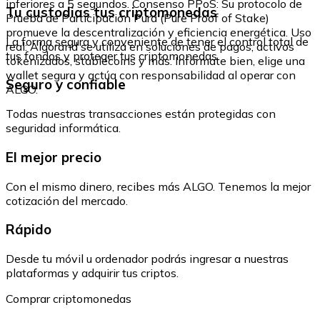
inferiores a 5 segundos. Consenso PPoS: Su protocolo de
Tu custodias tus criptomonedas
Prueba de Participación Pura (Pure Proof of Stake)
promueve la descentralización y eficiencia energética. Uso
La forma segura y conveniente de tener el control total de
real: Algorand se utiliza en soluciones de pagos, activos
tus fondos y proteger tus criptomonedas.
tokenizados, stablecoins y más. Infórmate bien, elige una
wallet segura y actúa con responsabilidad al operar con
Seguro y confiable
ALGO.
Todas nuestras transacciones están protegidas con
seguridad informática.
El mejor precio
Con el mismo dinero, recibes más ALGO. Tenemos la mejor
cotización del mercado.
Rápido
Desde tu móvil u ordenador podrás ingresar a nuestras
plataformas y adquirir tus criptos.
Comprar criptomonedas