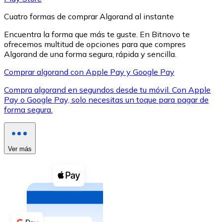
Cuatro formas de comprar Algorand al instante
Encuentra la forma que más te guste. En Bitnovo te
ofrecemos multitud de opciones para que compres
Algorand de una forma segura, rápida y sencilla.
XRP
Comprar algorand con Apple Pay y Google Pay
XRP
Compra algorand en segundos desde tu móvil. Con Apple
Pay o Google Pay, solo necesitas un toque para pagar de
forma segura.
Ver todo
Efectivo
Ver más
Compra criptomonedas con efectivo en tu tienda más 
Comprar con efectivo
Transferencia SEPA
Añade fondos a tu cuenta Bitnovo o realiza compras di