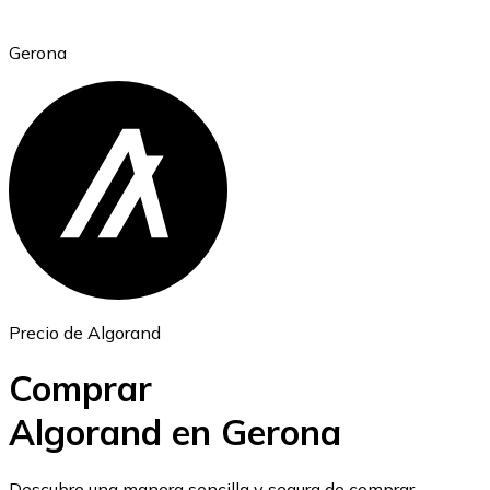
Gerona
Ethereum
ETH
Precio de Algorand
Comprar
Algorand en Gerona
USD Coin
Descubre una manera sencilla y segura de comprar