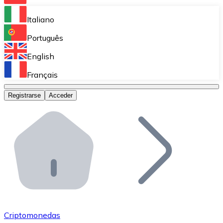
Bitnovo Ramp
Italiano
Integra nuestra solución en tu plataforma.
Português
Bitnovo Giftcards
English
Vende nuestras tarjetas regalo en tu negocio.
Français
Bitnovo OTC
Registrarse
Acceder
Realiza operaciones de gran volumen.
Bitnovo ATM
Integra un ATM Bitnovo en tu negocio y permite que t
Bitnovo API
Integra nuestra API en tu ecosistema.
Conviértete en Distribuidor
Únete a nuestra red de distribuidores.
Criptomonedas