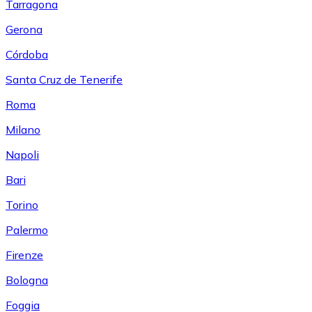
Tarragona
Gerona
Córdoba
Santa Cruz de Tenerife
Roma
Milano
Napoli
Bari
Torino
Palermo
Firenze
Bologna
Foggia