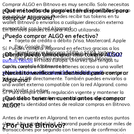
Comprar ALGO en Bitnovo es muy sencillo. Solo necesitas
¿Qué métodos de pago están disponibles para
registrarte, verificar tu identidad y elegir el método de pago
que más te convenga. Puedes recibir tus tokens en tu
comprar Algorand?
wallet Bitnovo o enviarlos a cualquier dirección externa
compatible con la red Algorand.
En Bitnovo puedes comprar ALGO utilizando:
¿Puedo comprar ALGO en efectivo?
Tarjeta de crédito o débito (Visa, Mastercard, Apple
Pay, Google Pay)
Sí. Puedes comprar Algorand en efectivo gracias a los
Transferencia bancaria SEPA o SEPA Instant
¿Dónde puedo almacenar mis tokens ALGO?
cupones Bitnovo. Están disponibles en más de
40.000
Pago en efectivo mediante cupones Bitnovo
puntos físicos
en toda Europa. Una vez que tengas tu
cupón, canjéalo fácilmente en:
Con tu cuenta en Bitnovo obtienes acceso a una wallet
www.bitnovo.com/comprar/efectivo/algorand/
¿Necesito verificar mi identidad para comprar
segura donde puedes almacenar, recibir y gestionar tus
tokens ALGO directamente. También puedes enviarlos a
Algorand?
una wallet externa compatible con la red Algorand, como
Pera Wallet o Ledger.
Sí. Para cumplir con la regulación vigente y mantener la
¿Qué debo tener en cuenta antes de comprar
seguridad en la plataforma, es obligatorio registrarse y
verificar tu identidad antes de realizar compras en Bitnovo.
ALGO?
Antes de invertir en Algorand, ten en cuenta estos puntos
¿Por qué Bitnovo?
clave: Alta escalabilidad: Algorand puede procesar miles de
transacciones por segundo con tiempos de confirmación