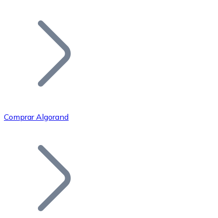
Listar Token
Añade tu proyecto a nuestro ecosistema.
Comprar Algorand
Bitcoin
BTC