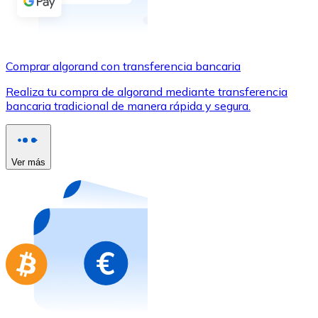
Comprar con Transferencia
Tarjeta de crédito / débito
Utiliza tarjetas Visa y Mastercard para comprar criptom
Comprar algorand con transferencia bancaria
Comprar con tarjeta
Realiza tu compra de algorand mediante transferencia
bancaria tradicional de manera rápida y segura.
Tienda - Tarjetas regalo
Nuevo
Compra tarjetas regalo de tus marcas favoritas con cr
Ver más
Ir a la tienda de tarjetas regalo