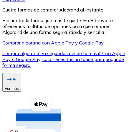
Cuatro formas de comprar Algorand al instante
Encuentra la forma que más te guste. En Bitnovo te
ofrecemos multitud de opciones para que compres
Algorand de una forma segura, rápida y sencilla.
XRP
Comprar algorand con Apple Pay y Google Pay
XRP
Compra algorand en segundos desde tu móvil. Con Apple
Pay o Google Pay, solo necesitas un toque para pagar de
forma segura.
Ver todo
Efectivo
Ver más
Compra criptomonedas con efectivo en tu tienda más 
Comprar con efectivo
Transferencia SEPA
Añade fondos a tu cuenta Bitnovo o realiza compras di