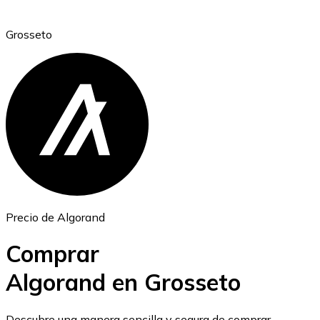
Grosseto
Ethereum
ETH
Precio de Algorand
Comprar
Algorand en Grosseto
USD Coin
Descubre una manera sencilla y segura de comprar