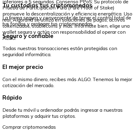
inferiores a 5 segundos. Consenso PPoS: Su protocolo de
Tu custodias tus criptomonedas
Prueba de Participación Pura (Pure Proof of Stake)
promueve la descentralización y eficiencia energética. Uso
La forma segura y conveniente de tener el control total de
real: Algorand se utiliza en soluciones de pagos, activos
tus fondos y proteger tus criptomonedas.
tokenizados, stablecoins y más. Infórmate bien, elige una
wallet segura y actúa con responsabilidad al operar con
Seguro y confiable
ALGO.
Todas nuestras transacciones están protegidas con
seguridad informática.
El mejor precio
Con el mismo dinero, recibes más ALGO. Tenemos la mejor
cotización del mercado.
Rápido
Desde tu móvil u ordenador podrás ingresar a nuestras
plataformas y adquirir tus criptos.
Comprar criptomonedas