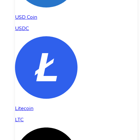
USD Coin
USDC
Litecoin
LTC