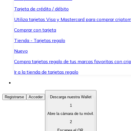
Tarjeta de crédito / débito
Utiliza tarjetas Visa y Mastercard para comprar criptom
Comprar con tarjeta
Tienda - Tarjetas regalo
Nuevo
Compra tarjetas regalo de tus marcas favoritas con cr
Ir a la tienda de tarjetas regalo
Comprar Criptomonedas
Registrarse
Acceder
Descarga nuestra Wallet
1
Compra criptomonedas con diferentes métodos de pag
Abre la cámara de tu móvil.
Vender Criptomonedas
2
Vende tus criptomonedas de forma rápida y segura.
Escanea el QR.