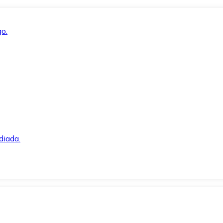
o.
diada.