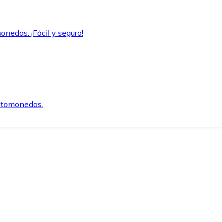
onedas. ¡Fácil y seguro!
iptomonedas.
o.