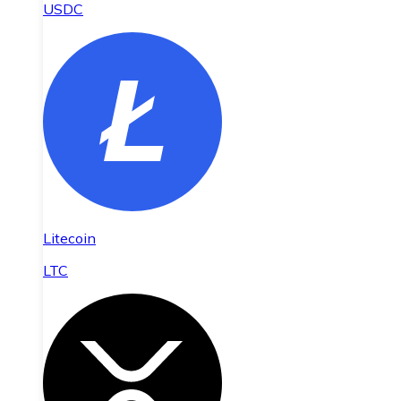
USDC
Litecoin
LTC