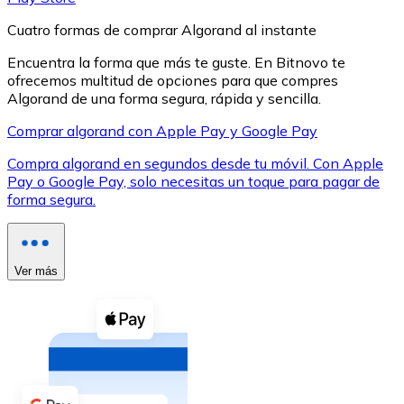
Cuatro formas de comprar Algorand al instante
Encuentra la forma que más te guste. En Bitnovo te
ofrecemos multitud de opciones para que compres
Algorand de una forma segura, rápida y sencilla.
XRP
Comprar algorand con Apple Pay y Google Pay
XRP
Compra algorand en segundos desde tu móvil. Con Apple
Pay o Google Pay, solo necesitas un toque para pagar de
forma segura.
Ver todo
Efectivo
Ver más
Compra criptomonedas con efectivo en tu tienda más 
Comprar con efectivo
Transferencia SEPA
Añade fondos a tu cuenta Bitnovo o realiza compras di