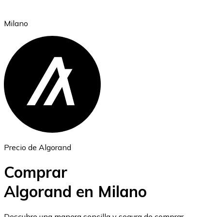
Milano
Ethereum
ETH
Precio de Algorand
Comprar
Algorand en Milano
USD Coin
Descubre una manera sencilla y segura de comprar