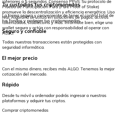
inferiores a 5 segundos. Consenso PPoS: Su protocolo de
Tu custodias tus criptomonedas
Prueba de Participación Pura (Pure Proof of Stake)
promueve la descentralización y eficiencia energética. Uso
La forma segura y conveniente de tener el control total de
real: Algorand se utiliza en soluciones de pagos, activos
tus fondos y proteger tus criptomonedas.
tokenizados, stablecoins y más. Infórmate bien, elige una
wallet segura y actúa con responsabilidad al operar con
Seguro y confiable
ALGO.
Todas nuestras transacciones están protegidas con
seguridad informática.
El mejor precio
Con el mismo dinero, recibes más ALGO. Tenemos la mejor
cotización del mercado.
Rápido
Desde tu móvil u ordenador podrás ingresar a nuestras
plataformas y adquirir tus criptos.
Comprar criptomonedas