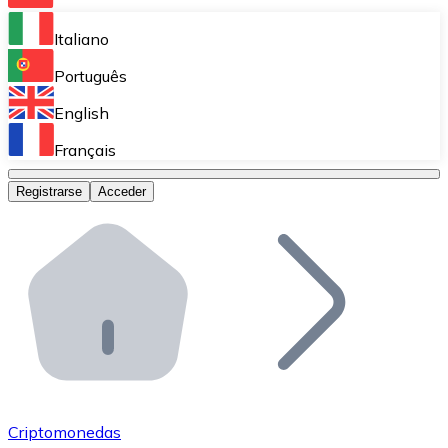
Bitnovo Ramp
Italiano
Integra nuestra solución en tu plataforma.
Português
Bitnovo Giftcards
English
Vende nuestras tarjetas regalo en tu negocio.
Français
Bitnovo OTC
Registrarse
Acceder
Realiza operaciones de gran volumen.
Bitnovo ATM
Integra un ATM Bitnovo en tu negocio y permite que t
Bitnovo API
Integra nuestra API en tu ecosistema.
Conviértete en Distribuidor
Únete a nuestra red de distribuidores.
Criptomonedas