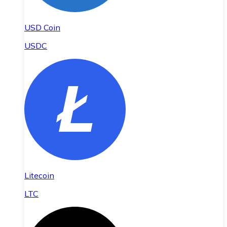
USD Coin
USDC
Litecoin
LTC