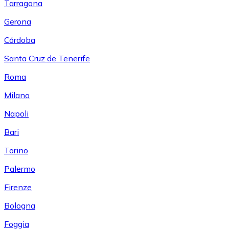
Tarragona
Gerona
Córdoba
Santa Cruz de Tenerife
Roma
Milano
Napoli
Bari
Torino
Palermo
Firenze
Bologna
Foggia