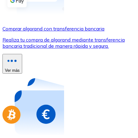
Comprar con Transferencia
Tarjeta de crédito / débito
Utiliza tarjetas Visa y Mastercard para comprar criptom
Comprar algorand con transferencia bancaria
Comprar con tarjeta
Realiza tu compra de algorand mediante transferencia
bancaria tradicional de manera rápida y segura.
Tienda - Tarjetas regalo
Nuevo
Compra tarjetas regalo de tus marcas favoritas con cr
Ver más
Ir a la tienda de tarjetas regalo