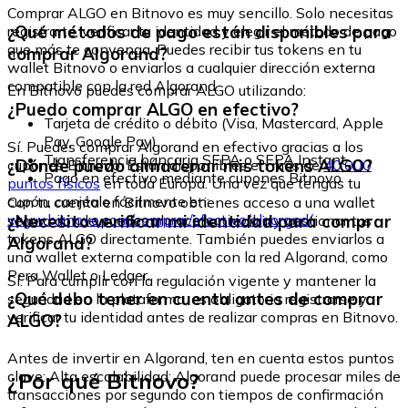
Comprar ALGO en Bitnovo es muy sencillo. Solo necesitas
¿Qué métodos de pago están disponibles para
registrarte, verificar tu identidad y elegir el método de pago
que más te convenga. Puedes recibir tus tokens en tu
comprar Algorand?
wallet Bitnovo o enviarlos a cualquier dirección externa
compatible con la red Algorand.
En Bitnovo puedes comprar ALGO utilizando:
¿Puedo comprar ALGO en efectivo?
Tarjeta de crédito o débito (Visa, Mastercard, Apple
Pay, Google Pay)
Sí. Puedes comprar Algorand en efectivo gracias a los
Transferencia bancaria SEPA o SEPA Instant
¿Dónde puedo almacenar mis tokens ALGO?
cupones Bitnovo. Están disponibles en más de
40.000
Pago en efectivo mediante cupones Bitnovo
puntos físicos
en toda Europa. Una vez que tengas tu
cupón, canjéalo fácilmente en:
Con tu cuenta en Bitnovo obtienes acceso a una wallet
www.bitnovo.com/comprar/efectivo/algorand/
¿Necesito verificar mi identidad para comprar
segura donde puedes almacenar, recibir y gestionar tus
tokens ALGO directamente. También puedes enviarlos a
Algorand?
una wallet externa compatible con la red Algorand, como
Pera Wallet o Ledger.
Sí. Para cumplir con la regulación vigente y mantener la
¿Qué debo tener en cuenta antes de comprar
seguridad en la plataforma, es obligatorio registrarse y
verificar tu identidad antes de realizar compras en Bitnovo.
ALGO?
Antes de invertir en Algorand, ten en cuenta estos puntos
¿Por qué Bitnovo?
clave: Alta escalabilidad: Algorand puede procesar miles de
transacciones por segundo con tiempos de confirmación