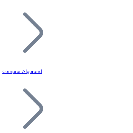
Listar Token
Añade tu proyecto a nuestro ecosistema.
Comprar Algorand
Bitcoin
BTC