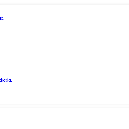
o.
diada.