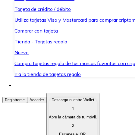
Tarjeta de crédito / débito
Utiliza tarjetas Visa y Mastercard para comprar criptom
Comprar con tarjeta
Tienda - Tarjetas regalo
Nuevo
Compra tarjetas regalo de tus marcas favoritas con cr
Ir a la tienda de tarjetas regalo
Comprar Criptomonedas
Registrarse
Acceder
Descarga nuestra Wallet
1
Compra criptomonedas con diferentes métodos de pag
Abre la cámara de tu móvil.
Vender Criptomonedas
2
Vende tus criptomonedas de forma rápida y segura.
Escanea el QR.