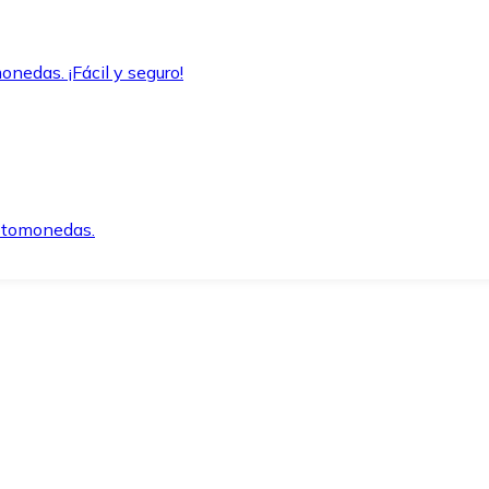
onedas. ¡Fácil y seguro!
iptomonedas.
o.