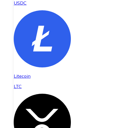
USDC
Litecoin
LTC