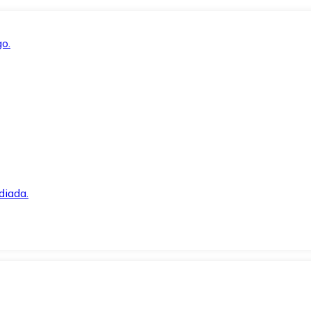
o.
diada.