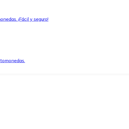
onedas. ¡Fácil y seguro!
iptomonedas.
o.