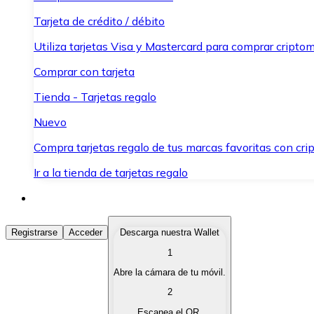
Tarjeta de crédito / débito
Utiliza tarjetas Visa y Mastercard para comprar criptom
Comprar con tarjeta
Tienda - Tarjetas regalo
Nuevo
Compra tarjetas regalo de tus marcas favoritas con cr
Ir a la tienda de tarjetas regalo
Comprar Criptomonedas
Registrarse
Acceder
Descarga nuestra Wallet
1
Compra criptomonedas con diferentes métodos de pag
Abre la cámara de tu móvil.
Vender Criptomonedas
2
Vende tus criptomonedas de forma rápida y segura.
Escanea el QR.