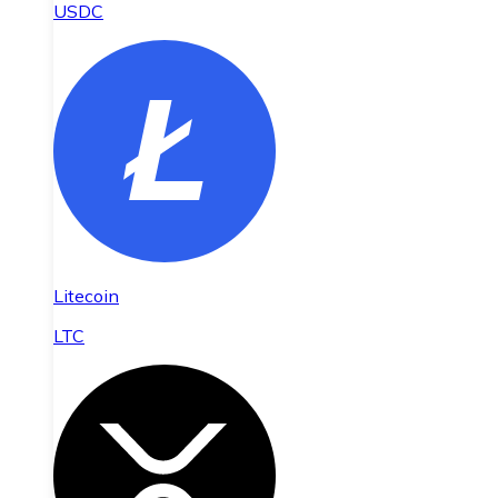
USDC
Litecoin
LTC