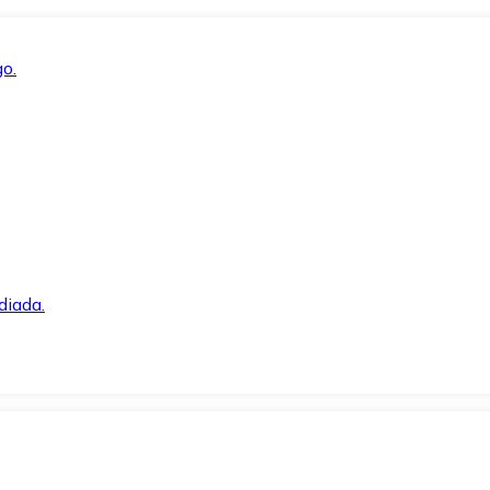
o.
diada.