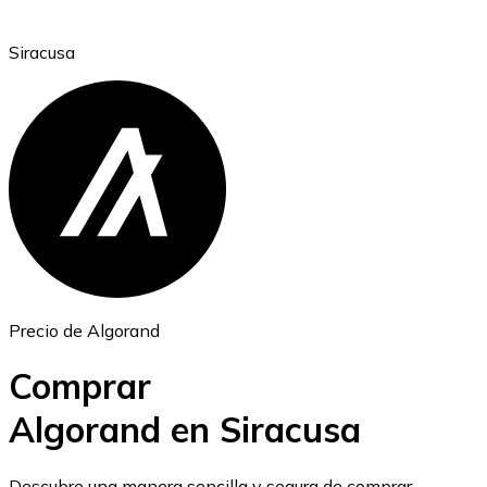
Siracusa
Ethereum
ETH
Precio de Algorand
Comprar
Algorand en Siracusa
USD Coin
Descubre una manera sencilla y segura de comprar