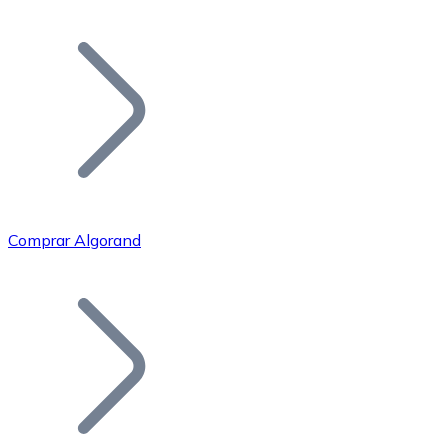
Listar Token
Añade tu proyecto a nuestro ecosistema.
Comprar Algorand
Bitcoin
BTC