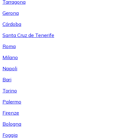
Tarragona
Gerona
Córdoba
Santa Cruz de Tenerife
Roma
Milano
Napoli
Bari
Torino
Palermo
Firenze
Bologna
Foggia