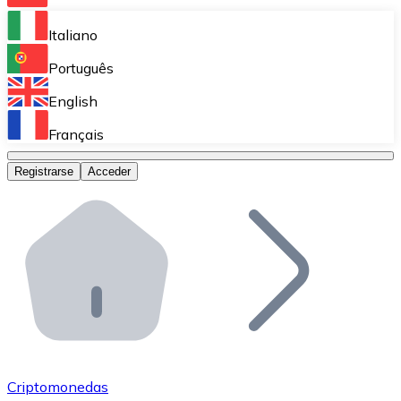
Bitnovo Ramp
Italiano
Integra nuestra solución en tu plataforma.
Português
Bitnovo Giftcards
English
Vende nuestras tarjetas regalo en tu negocio.
Français
Bitnovo OTC
Registrarse
Acceder
Realiza operaciones de gran volumen.
Bitnovo ATM
Integra un ATM Bitnovo en tu negocio y permite que t
Bitnovo API
Integra nuestra API en tu ecosistema.
Conviértete en Distribuidor
Únete a nuestra red de distribuidores.
Criptomonedas