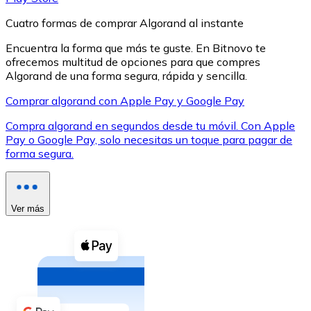
Cuatro formas de comprar Algorand al instante
Encuentra la forma que más te guste. En Bitnovo te
ofrecemos multitud de opciones para que compres
Algorand de una forma segura, rápida y sencilla.
XRP
Comprar algorand con Apple Pay y Google Pay
XRP
Compra algorand en segundos desde tu móvil. Con Apple
Pay o Google Pay, solo necesitas un toque para pagar de
forma segura.
Ver todo
Efectivo
Ver más
Compra criptomonedas con efectivo en tu tienda más 
Comprar con efectivo
Transferencia SEPA
Añade fondos a tu cuenta Bitnovo o realiza compras di