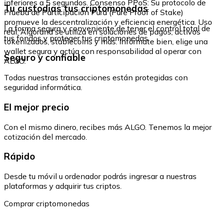
inferiores a 5 segundos. Consenso PPoS: Su protocolo de
Tu custodias tus criptomonedas
Prueba de Participación Pura (Pure Proof of Stake)
promueve la descentralización y eficiencia energética. Uso
La forma segura y conveniente de tener el control total de
real: Algorand se utiliza en soluciones de pagos, activos
tus fondos y proteger tus criptomonedas.
tokenizados, stablecoins y más. Infórmate bien, elige una
wallet segura y actúa con responsabilidad al operar con
Seguro y confiable
ALGO.
Todas nuestras transacciones están protegidas con
seguridad informática.
El mejor precio
Con el mismo dinero, recibes más ALGO. Tenemos la mejor
cotización del mercado.
Rápido
Desde tu móvil u ordenador podrás ingresar a nuestras
plataformas y adquirir tus criptos.
Comprar criptomonedas