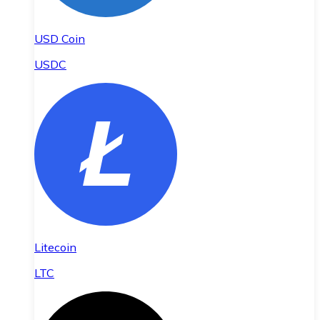
USD Coin
USDC
Litecoin
LTC