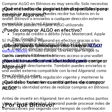
Comprar ALGO en Bitnovo es muy sencillo. Solo necesitas
¿Qué métodos de pago están disponibles para
registrarte, verificar tu identidad y elegir el método de pago
que más te convenga. Puedes recibir tus tokens en tu
comprar Algorand?
wallet Bitnovo o enviarlos a cualquier dirección externa
compatible con la red Algorand.
En Bitnovo puedes comprar ALGO utilizando:
¿Puedo comprar ALGO en efectivo?
Tarjeta de crédito o débito (Visa, Mastercard, Apple
Pay, Google Pay)
Sí. Puedes comprar Algorand en efectivo gracias a los
Transferencia bancaria SEPA o SEPA Instant
¿Dónde puedo almacenar mis tokens ALGO?
cupones Bitnovo. Están disponibles en más de
40.000
Pago en efectivo mediante cupones Bitnovo
puntos físicos
en toda Europa. Una vez que tengas tu
cupón, canjéalo fácilmente en:
Con tu cuenta en Bitnovo obtienes acceso a una wallet
www.bitnovo.com/comprar/efectivo/algorand/
¿Necesito verificar mi identidad para comprar
segura donde puedes almacenar, recibir y gestionar tus
tokens ALGO directamente. También puedes enviarlos a
Algorand?
una wallet externa compatible con la red Algorand, como
Pera Wallet o Ledger.
Sí. Para cumplir con la regulación vigente y mantener la
¿Qué debo tener en cuenta antes de comprar
seguridad en la plataforma, es obligatorio registrarse y
verificar tu identidad antes de realizar compras en Bitnovo.
ALGO?
Antes de invertir en Algorand, ten en cuenta estos puntos
¿Por qué Bitnovo?
clave: Alta escalabilidad: Algorand puede procesar miles de
transacciones por segundo con tiempos de confirmación