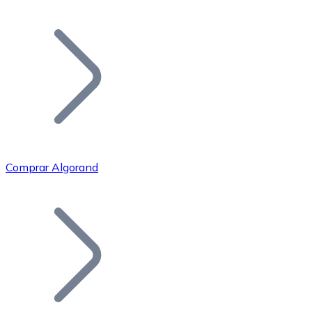
Listar Token
Añade tu proyecto a nuestro ecosistema.
Comprar Algorand
Bitcoin
BTC