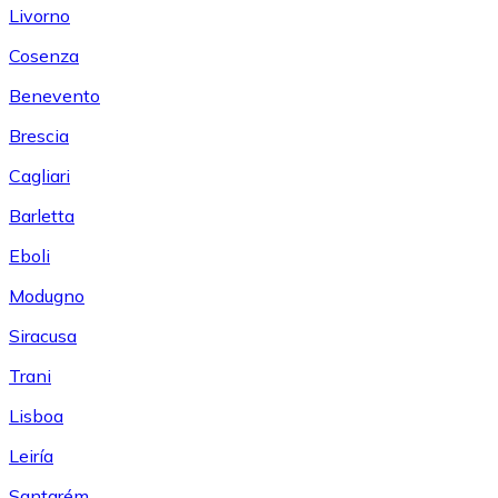
Livorno
Cosenza
Benevento
Brescia
Cagliari
Barletta
Eboli
Modugno
Siracusa
Trani
Lisboa
Leiría
Santarém