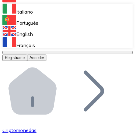
Bitnovo Ramp
Italiano
Integra nuestra solución en tu plataforma.
Português
Bitnovo Giftcards
English
Vende nuestras tarjetas regalo en tu negocio.
Français
Bitnovo OTC
Registrarse
Acceder
Realiza operaciones de gran volumen.
Bitnovo ATM
Integra un ATM Bitnovo en tu negocio y permite que t
Bitnovo API
Integra nuestra API en tu ecosistema.
Conviértete en Distribuidor
Únete a nuestra red de distribuidores.
Criptomonedas