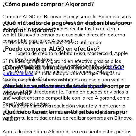
¿Cómo puedo comprar Algorand?
Comprar ALGO en Bitnovo es muy sencillo. Solo necesitas
¿Qué métodos de pago están disponibles para
registrarte, verificar tu identidad y elegir el método de pago
que más te convenga. Puedes recibir tus tokens en tu
comprar Algorand?
wallet Bitnovo o enviarlos a cualquier dirección externa
compatible con la red Algorand.
En Bitnovo puedes comprar ALGO utilizando:
¿Puedo comprar ALGO en efectivo?
Tarjeta de crédito o débito (Visa, Mastercard, Apple
Pay, Google Pay)
Sí. Puedes comprar Algorand en efectivo gracias a los
Transferencia bancaria SEPA o SEPA Instant
¿Dónde puedo almacenar mis tokens ALGO?
cupones Bitnovo. Están disponibles en más de
40.000
Pago en efectivo mediante cupones Bitnovo
puntos físicos
en toda Europa. Una vez que tengas tu
cupón, canjéalo fácilmente en:
Con tu cuenta en Bitnovo obtienes acceso a una wallet
www.bitnovo.com/comprar/efectivo/algorand/
¿Necesito verificar mi identidad para comprar
segura donde puedes almacenar, recibir y gestionar tus
tokens ALGO directamente. También puedes enviarlos a
Algorand?
una wallet externa compatible con la red Algorand, como
Pera Wallet o Ledger.
Sí. Para cumplir con la regulación vigente y mantener la
¿Qué debo tener en cuenta antes de comprar
seguridad en la plataforma, es obligatorio registrarse y
verificar tu identidad antes de realizar compras en Bitnovo.
ALGO?
Antes de invertir en Algorand, ten en cuenta estos puntos