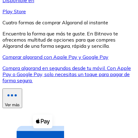
Disponible en
Play Store
Cuatro formas de comprar Algorand al instante
Encuentra la forma que más te guste. En Bitnovo te
ofrecemos multitud de opciones para que compres
XRP
Algorand de una forma segura, rápida y sencilla.
XRP
Comprar algorand con Apple Pay y Google Pay
Compra algorand en segundos desde tu móvil. Con Apple
Pay o Google Pay, solo necesitas un toque para pagar de
Ver todo
forma segura.
Efectivo
Compra criptomonedas con efectivo en tu tienda más 
Ver más
Comprar con efectivo
Transferencia SEPA
Añade fondos a tu cuenta Bitnovo o realiza compras di