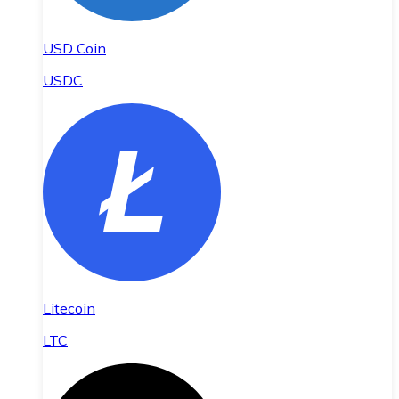
USD Coin
USDC
Litecoin
LTC