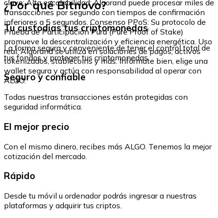
¿Por qué Bitnovo?
clave: Alta escalabilidad: Algorand puede procesar miles de
transacciones por segundo con tiempos de confirmación
inferiores a 5 segundos. Consenso PPoS: Su protocolo de
Tu custodias tus criptomonedas
Prueba de Participación Pura (Pure Proof of Stake)
promueve la descentralización y eficiencia energética. Uso
La forma segura y conveniente de tener el control total de
real: Algorand se utiliza en soluciones de pagos, activos
tus fondos y proteger tus criptomonedas.
tokenizados, stablecoins y más. Infórmate bien, elige una
wallet segura y actúa con responsabilidad al operar con
Seguro y confiable
ALGO.
Todas nuestras transacciones están protegidas con
seguridad informática.
El mejor precio
Con el mismo dinero, recibes más ALGO. Tenemos la mejor
cotización del mercado.
Rápido
Desde tu móvil u ordenador podrás ingresar a nuestras
plataformas y adquirir tus criptos.