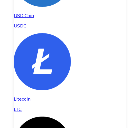
USD Coin
USDC
Litecoin
LTC