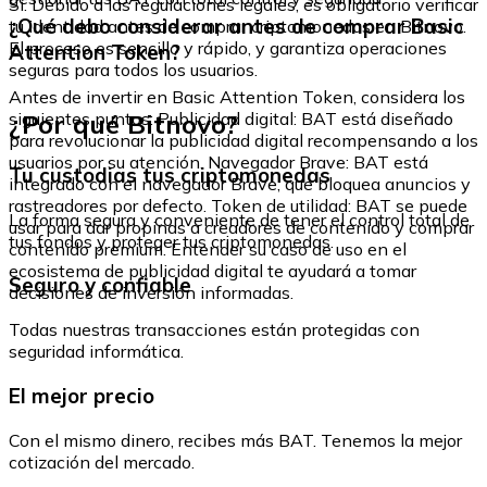
Sí. Debido a las regulaciones legales, es obligatorio verificar
¿Qué debo considerar antes de comprar Basic
tu identidad antes de comprar criptomonedas en Bitnovo.
El proceso es sencillo y rápido, y garantiza operaciones
Attention Token?
seguras para todos los usuarios.
Antes de invertir en Basic Attention Token, considera los
¿Por qué Bitnovo?
siguientes puntos: Publicidad digital: BAT está diseñado
para revolucionar la publicidad digital recompensando a los
usuarios por su atención. Navegador Brave: BAT está
Tu custodias tus criptomonedas
integrado con el navegador Brave, que bloquea anuncios y
rastreadores por defecto. Token de utilidad: BAT se puede
La forma segura y conveniente de tener el control total de
usar para dar propinas a creadores de contenido y comprar
tus fondos y proteger tus criptomonedas.
contenido premium. Entender su caso de uso en el
ecosistema de publicidad digital te ayudará a tomar
Seguro y confiable
decisiones de inversión informadas.
Todas nuestras transacciones están protegidas con
seguridad informática.
El mejor precio
Con el mismo dinero, recibes más BAT. Tenemos la mejor
cotización del mercado.