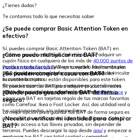
¿Tienes dudas?
Te contamos todo lo que necesitas saber
¿Se puede comprar Basic Attention Token en
efectivo?
Sí, puedes comprar Basic Attention Token (BAT) en
¿Cómo puedo multiplicar mis BAT?
efectivo gracias a Bitnovo. Solo tienes que adquirir un
cupón físico en cualquiera de los más de
40.000 puntos de
venta en toda España
y luego canjearlo fácilmente por
Puedes mantener tus BAT en tu wallet, intercambiarlos
BAT desde nuestra plataforma, sin necesidad de vincular
¿Se pueden comprar cosas con BAT?
por otros activos o explorar opciones externas del
tu cuenta bancaria.
ecosistema cripto si están disponibles para este token.
Revisa siempre los riesgos, comisiones y condiciones
Sí, puedes usar tus BAT para adquirir productos reales.
antes de usar cualquier estrategia de rendimiento.
¿Dónde puedo guardar mis BAT de forma
Desde Bitnovo puedes acceder a nuestro
Marketplace
y
pagar con BAT en tarjetas regalo de tus marcas favoritas
segura?
como Carrefour, Ikea o Foot Locker. Así, das utilidad real a
tus criptomonedas, sin intermediarios.
La mejor opción para guardar tus BAT de forma segura es
¿Necesito verificar mi identidad para comprar
una wallet de autocustodia como la de Bitnovo. Solo tú
tendrás acceso a tus llaves privadas, sin depender de
BAT?
terceros. Puedes descargar la app desde
aquí
y empezar a
gestionar tus BAT con total control y seguridad.