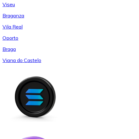
Viseu
Braganza
Vila Real
Oporto
Braga
Viana do Castelo