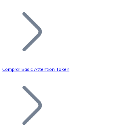
Listar Token
Añade tu proyecto a nuestro ecosistema.
Comprar Basic Attention Token
Bitcoin
BTC