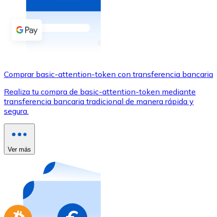
Comprar con Transferencia
Tarjeta de crédito / débito
Utiliza tarjetas Visa y Mastercard para comprar criptom
Comprar con tarjeta
Comprar basic-attention-token con transferencia bancaria
Tienda - Tarjetas regalo
Realiza tu compra de basic-attention-token mediante
Nuevo
transferencia bancaria tradicional de manera rápida y
segura.
Compra tarjetas regalo de tus marcas favoritas con cr
Ir a la tienda de tarjetas regalo
Ver más