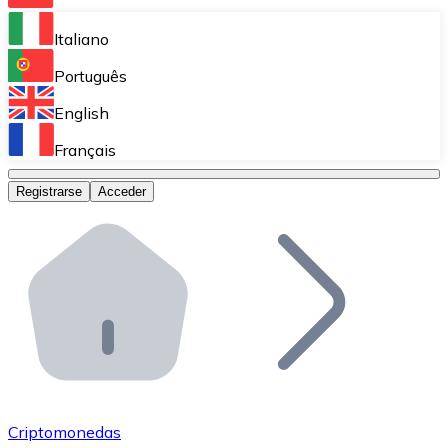
Bitnovo Ramp
Italiano
Integra nuestra solución en tu plataforma.
Português
Bitnovo Giftcards
English
Vende nuestras tarjetas regalo en tu negocio.
Français
Bitnovo OTC
Registrarse
Acceder
Realiza operaciones de gran volumen.
Bitnovo ATM
Integra un ATM Bitnovo en tu negocio y permite que t
Bitnovo API
Integra nuestra API en tu ecosistema.
Conviértete en Distribuidor
Únete a nuestra red de distribuidores.
Criptomonedas