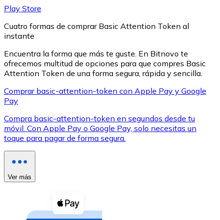
Play Store
Cuatro formas de comprar Basic Attention Token al
instante
Encuentra la forma que más te guste. En Bitnovo te
ofrecemos multitud de opciones para que compres Basic
XRP
Attention Token de una forma segura, rápida y sencilla.
XRP
Comprar basic-attention-token con Apple Pay y Google
Pay
Compra basic-attention-token en segundos desde tu
Ver todo
móvil. Con Apple Pay o Google Pay, solo necesitas un
toque para pagar de forma segura.
Efectivo
Compra criptomonedas con efectivo en tu tienda más 
Comprar con efectivo
Ver más
Transferencia SEPA
Añade fondos a tu cuenta Bitnovo o realiza compras di