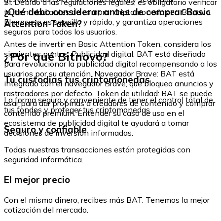
Sí. Debido a las regulaciones legales, es obligatorio verificar
¿Qué debo considerar antes de comprar Basic
tu identidad antes de comprar criptomonedas en Bitnovo.
El proceso es sencillo y rápido, y garantiza operaciones
Attention Token?
seguras para todos los usuarios.
Antes de invertir en Basic Attention Token, considera los
¿Por qué Bitnovo?
siguientes puntos: Publicidad digital: BAT está diseñado
para revolucionar la publicidad digital recompensando a los
usuarios por su atención. Navegador Brave: BAT está
Tu custodias tus criptomonedas
integrado con el navegador Brave, que bloquea anuncios y
rastreadores por defecto. Token de utilidad: BAT se puede
La forma segura y conveniente de tener el control total de
usar para dar propinas a creadores de contenido y comprar
tus fondos y proteger tus criptomonedas.
contenido premium. Entender su caso de uso en el
ecosistema de publicidad digital te ayudará a tomar
Seguro y confiable
decisiones de inversión informadas.
Todas nuestras transacciones están protegidas con
seguridad informática.
El mejor precio
Con el mismo dinero, recibes más BAT. Tenemos la mejor
cotización del mercado.