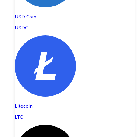
USD Coin
USDC
Litecoin
LTC