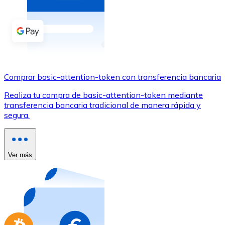
Comprar con Transferencia
Tarjeta de crédito / débito
Utiliza tarjetas Visa y Mastercard para comprar criptom
Comprar con tarjeta
Comprar basic-attention-token con transferencia bancaria
Tienda - Tarjetas regalo
Realiza tu compra de basic-attention-token mediante
Nuevo
transferencia bancaria tradicional de manera rápida y
segura.
Compra tarjetas regalo de tus marcas favoritas con cr
Ir a la tienda de tarjetas regalo
Ver más