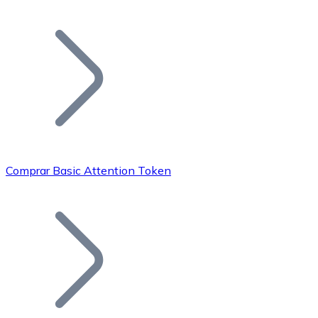
Listar Token
Añade tu proyecto a nuestro ecosistema.
Comprar Basic Attention Token
Bitcoin
BTC