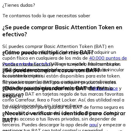
¿Tienes dudas?
Te contamos todo lo que necesitas saber
¿Se puede comprar Basic Attention Token en
efectivo?
Sí, puedes comprar Basic Attention Token (BAT) en
¿Cómo puedo multiplicar mis BAT?
efectivo gracias a Bitnovo. Solo tienes que adquirir un
cupón físico en cualquiera de los más de
40.000 puntos de
venta en toda España
y luego canjearlo fácilmente por
Puedes mantener tus BAT en tu wallet, intercambiarlos
BAT desde nuestra plataforma, sin necesidad de vincular
¿Se pueden comprar cosas con BAT?
por otros activos o explorar opciones externas del
tu cuenta bancaria.
ecosistema cripto si están disponibles para este token.
Revisa siempre los riesgos, comisiones y condiciones
Sí, puedes usar tus BAT para adquirir productos reales.
antes de usar cualquier estrategia de rendimiento.
¿Dónde puedo guardar mis BAT de forma
Desde Bitnovo puedes acceder a nuestro
Marketplace
y
pagar con BAT en tarjetas regalo de tus marcas favoritas
segura?
como Carrefour, Ikea o Foot Locker. Así, das utilidad real a
tus criptomonedas, sin intermediarios.
La mejor opción para guardar tus BAT de forma segura es
¿Necesito verificar mi identidad para comprar
una wallet de autocustodia como la de Bitnovo. Solo tú
tendrás acceso a tus llaves privadas, sin depender de
BAT?
terceros. Puedes descargar la app desde
aquí
y empezar a
gestionar tus BAT con total control y seguridad.