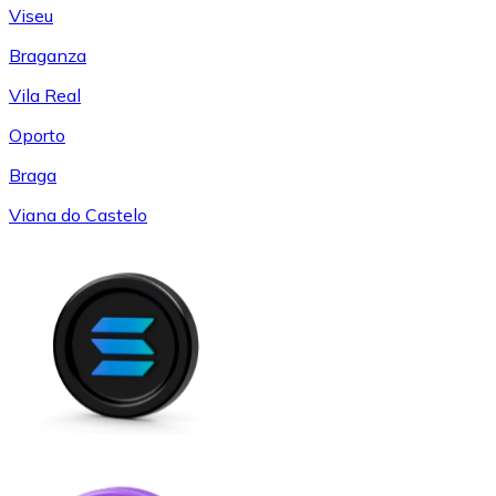
Viseu
Braganza
Vila Real
Oporto
Braga
Viana do Castelo