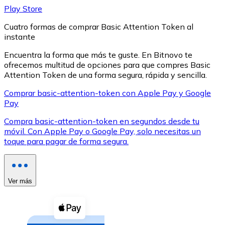
Play Store
Cuatro formas de comprar Basic Attention Token al
instante
Encuentra la forma que más te guste. En Bitnovo te
ofrecemos multitud de opciones para que compres Basic
XRP
Attention Token de una forma segura, rápida y sencilla.
XRP
Comprar basic-attention-token con Apple Pay y Google
Pay
Compra basic-attention-token en segundos desde tu
Ver todo
móvil. Con Apple Pay o Google Pay, solo necesitas un
toque para pagar de forma segura.
Efectivo
Compra criptomonedas con efectivo en tu tienda más 
Comprar con efectivo
Ver más
Transferencia SEPA
Añade fondos a tu cuenta Bitnovo o realiza compras di