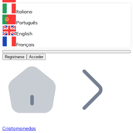
Bitnovo Ramp
Italiano
Integra nuestra solución en tu plataforma.
Português
Bitnovo Giftcards
English
Vende nuestras tarjetas regalo en tu negocio.
Français
Bitnovo OTC
Registrarse
Acceder
Realiza operaciones de gran volumen.
Bitnovo ATM
Integra un ATM Bitnovo en tu negocio y permite que t
Bitnovo API
Integra nuestra API en tu ecosistema.
Conviértete en Distribuidor
Únete a nuestra red de distribuidores.
Criptomonedas