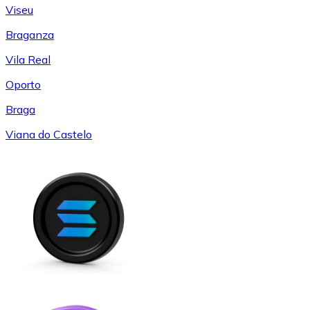
Viseu
Braganza
Vila Real
Oporto
Braga
Viana do Castelo