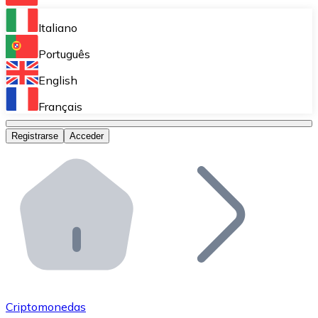
Bitnovo Ramp
Italiano
Integra nuestra solución en tu plataforma.
Português
Bitnovo Giftcards
English
Vende nuestras tarjetas regalo en tu negocio.
Français
Bitnovo OTC
Registrarse
Acceder
Realiza operaciones de gran volumen.
Bitnovo ATM
Integra un ATM Bitnovo en tu negocio y permite que t
Bitnovo API
Integra nuestra API en tu ecosistema.
Conviértete en Distribuidor
Únete a nuestra red de distribuidores.
Criptomonedas