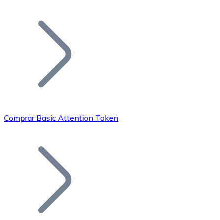
Listar Token
Añade tu proyecto a nuestro ecosistema.
Comprar Basic Attention Token
Bitcoin
BTC