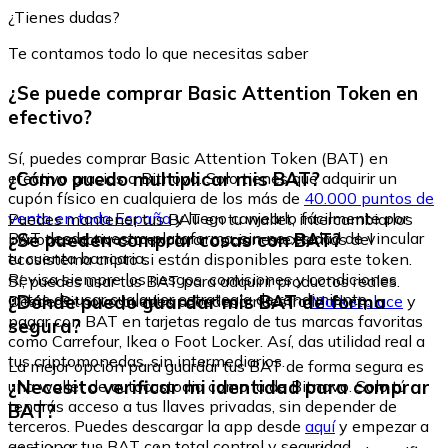
¿Tienes dudas?
Te contamos todo lo que necesitas saber
¿Se puede comprar Basic Attention Token en
efectivo?
Sí, puedes comprar Basic Attention Token (BAT) en
¿Cómo puedo multiplicar mis BAT?
efectivo gracias a Bitnovo. Solo tienes que adquirir un
cupón físico en cualquiera de los más de
40.000 puntos de
venta en toda España
y luego canjearlo fácilmente por
Puedes mantener tus BAT en tu wallet, intercambiarlos
BAT desde nuestra plataforma, sin necesidad de vincular
¿Se pueden comprar cosas con BAT?
por otros activos o explorar opciones externas del
tu cuenta bancaria.
ecosistema cripto si están disponibles para este token.
Revisa siempre los riesgos, comisiones y condiciones
Sí, puedes usar tus BAT para adquirir productos reales.
antes de usar cualquier estrategia de rendimiento.
¿Dónde puedo guardar mis BAT de forma
Desde Bitnovo puedes acceder a nuestro
Marketplace
y
pagar con BAT en tarjetas regalo de tus marcas favoritas
segura?
como Carrefour, Ikea o Foot Locker. Así, das utilidad real a
tus criptomonedas, sin intermediarios.
La mejor opción para guardar tus BAT de forma segura es
¿Necesito verificar mi identidad para comprar
una wallet de autocustodia como la de Bitnovo. Solo tú
tendrás acceso a tus llaves privadas, sin depender de
BAT?
terceros. Puedes descargar la app desde
aquí
y empezar a
gestionar tus BAT con total control y seguridad.