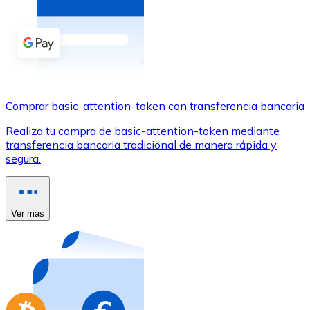
Comprar con Transferencia
Tarjeta de crédito / débito
Utiliza tarjetas Visa y Mastercard para comprar criptom
Comprar con tarjeta
Comprar basic-attention-token con transferencia bancaria
Tienda - Tarjetas regalo
Realiza tu compra de basic-attention-token mediante
Nuevo
transferencia bancaria tradicional de manera rápida y
segura.
Compra tarjetas regalo de tus marcas favoritas con cr
Ir a la tienda de tarjetas regalo
Ver más