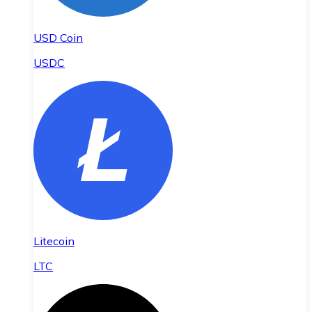
USD Coin
USDC
Litecoin
LTC