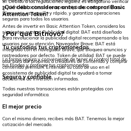
Sí. Debido a las regulaciones legales, es obligatorio verificar
¿Qué debo considerar antes de comprar Basic
tu identidad antes de comprar criptomonedas en Bitnovo.
El proceso es sencillo y rápido, y garantiza operaciones
Attention Token?
seguras para todos los usuarios.
Antes de invertir en Basic Attention Token, considera los
¿Por qué Bitnovo?
siguientes puntos: Publicidad digital: BAT está diseñado
para revolucionar la publicidad digital recompensando a los
usuarios por su atención. Navegador Brave: BAT está
Tu custodias tus criptomonedas
integrado con el navegador Brave, que bloquea anuncios y
rastreadores por defecto. Token de utilidad: BAT se puede
La forma segura y conveniente de tener el control total de
usar para dar propinas a creadores de contenido y comprar
tus fondos y proteger tus criptomonedas.
contenido premium. Entender su caso de uso en el
ecosistema de publicidad digital te ayudará a tomar
Seguro y confiable
decisiones de inversión informadas.
Todas nuestras transacciones están protegidas con
seguridad informática.
El mejor precio
Con el mismo dinero, recibes más BAT. Tenemos la mejor
cotización del mercado.