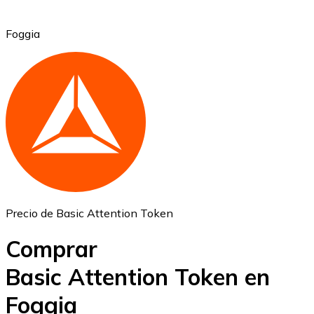
Foggia
Ethereum
ETH
Precio de Basic Attention Token
Comprar
Basic Attention Token en
Foggia
USD Coin