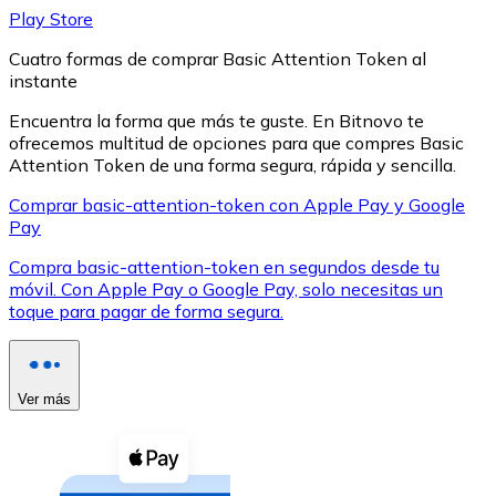
Play Store
Cuatro formas de comprar Basic Attention Token al
instante
Encuentra la forma que más te guste. En Bitnovo te
ofrecemos multitud de opciones para que compres Basic
XRP
Attention Token de una forma segura, rápida y sencilla.
XRP
Comprar basic-attention-token con Apple Pay y Google
Pay
Compra basic-attention-token en segundos desde tu
Ver todo
móvil. Con Apple Pay o Google Pay, solo necesitas un
toque para pagar de forma segura.
Efectivo
Compra criptomonedas con efectivo en tu tienda más 
Comprar con efectivo
Ver más
Transferencia SEPA
Añade fondos a tu cuenta Bitnovo o realiza compras di