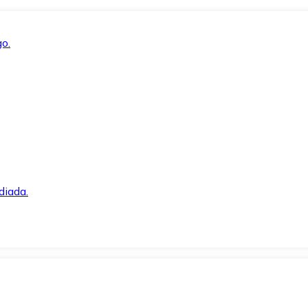
o.
diada.