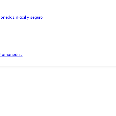
onedas. ¡Fácil y seguro!
iptomonedas.
o.