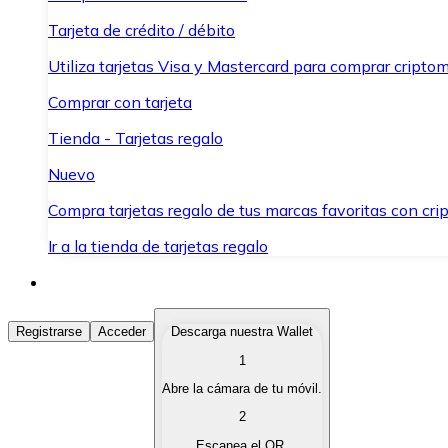
Tarjeta de crédito / débito
Utiliza tarjetas Visa y Mastercard para comprar criptom
Comprar con tarjeta
Tienda - Tarjetas regalo
Nuevo
Compra tarjetas regalo de tus marcas favoritas con cr
Ir a la tienda de tarjetas regalo
Comprar Criptomonedas
Registrarse
Acceder
Descarga nuestra Wallet
1
Compra criptomonedas con diferentes métodos de pag
Abre la cámara de tu móvil.
Vender Criptomonedas
2
Vende tus criptomonedas de forma rápida y segura.
Escanea el QR.