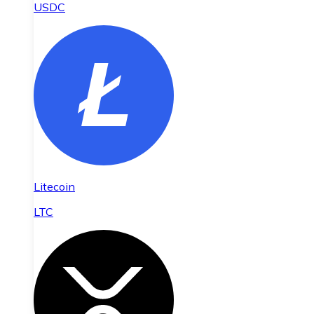
USDC
Litecoin
LTC