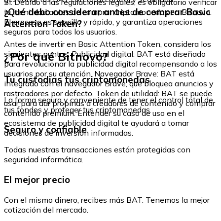
Sí. Debido a las regulaciones legales, es obligatorio verificar
¿Qué debo considerar antes de comprar Basic
tu identidad antes de comprar criptomonedas en Bitnovo.
El proceso es sencillo y rápido, y garantiza operaciones
Attention Token?
seguras para todos los usuarios.
Antes de invertir en Basic Attention Token, considera los
¿Por qué Bitnovo?
siguientes puntos: Publicidad digital: BAT está diseñado
para revolucionar la publicidad digital recompensando a los
usuarios por su atención. Navegador Brave: BAT está
Tu custodias tus criptomonedas
integrado con el navegador Brave, que bloquea anuncios y
rastreadores por defecto. Token de utilidad: BAT se puede
La forma segura y conveniente de tener el control total de
usar para dar propinas a creadores de contenido y comprar
tus fondos y proteger tus criptomonedas.
contenido premium. Entender su caso de uso en el
ecosistema de publicidad digital te ayudará a tomar
Seguro y confiable
decisiones de inversión informadas.
Todas nuestras transacciones están protegidas con
seguridad informática.
El mejor precio
Con el mismo dinero, recibes más BAT. Tenemos la mejor
cotización del mercado.