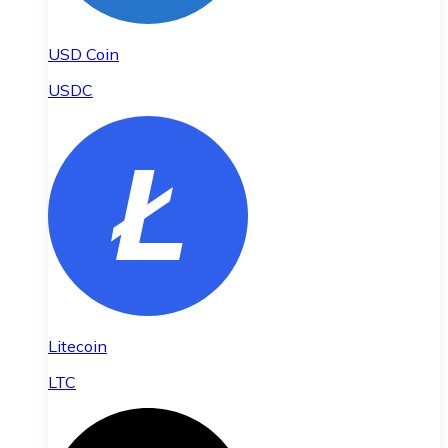
USD Coin
USDC
Litecoin
LTC