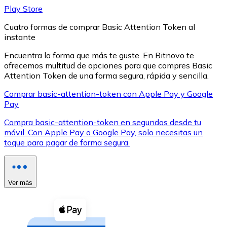
Play Store
Cuatro formas de comprar Basic Attention Token al
instante
Encuentra la forma que más te guste. En Bitnovo te
ofrecemos multitud de opciones para que compres Basic
XRP
Attention Token de una forma segura, rápida y sencilla.
XRP
Comprar basic-attention-token con Apple Pay y Google
Pay
Compra basic-attention-token en segundos desde tu
Ver todo
móvil. Con Apple Pay o Google Pay, solo necesitas un
toque para pagar de forma segura.
Efectivo
Compra criptomonedas con efectivo en tu tienda más 
Comprar con efectivo
Ver más
Transferencia SEPA
Añade fondos a tu cuenta Bitnovo o realiza compras di