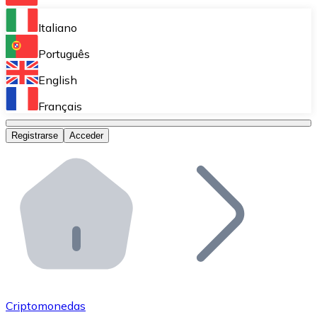
Bitnovo Ramp
Italiano
Integra nuestra solución en tu plataforma.
Português
Bitnovo Giftcards
English
Vende nuestras tarjetas regalo en tu negocio.
Français
Bitnovo OTC
Registrarse
Acceder
Realiza operaciones de gran volumen.
Bitnovo ATM
Integra un ATM Bitnovo en tu negocio y permite que t
Bitnovo API
Integra nuestra API en tu ecosistema.
Conviértete en Distribuidor
Únete a nuestra red de distribuidores.
Criptomonedas