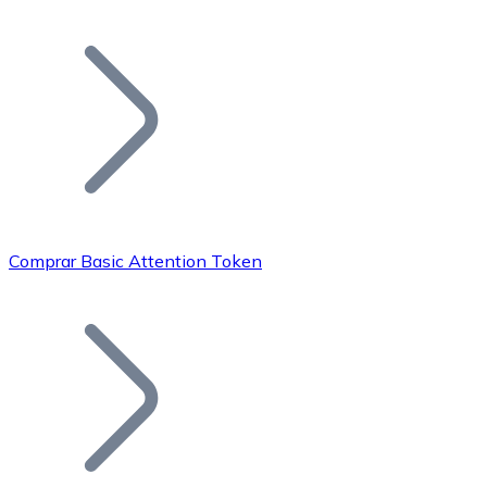
Listar Token
Añade tu proyecto a nuestro ecosistema.
Comprar Basic Attention Token
Bitcoin
BTC