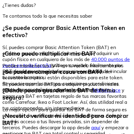
¿Tienes dudas?
Te contamos todo lo que necesitas saber
¿Se puede comprar Basic Attention Token en
efectivo?
Sí, puedes comprar Basic Attention Token (BAT) en
¿Cómo puedo multiplicar mis BAT?
efectivo gracias a Bitnovo. Solo tienes que adquirir un
cupón físico en cualquiera de los más de
40.000 puntos de
venta en toda España
y luego canjearlo fácilmente por
Puedes mantener tus BAT en tu wallet, intercambiarlos
BAT desde nuestra plataforma, sin necesidad de vincular
¿Se pueden comprar cosas con BAT?
por otros activos o explorar opciones externas del
tu cuenta bancaria.
ecosistema cripto si están disponibles para este token.
Revisa siempre los riesgos, comisiones y condiciones
Sí, puedes usar tus BAT para adquirir productos reales.
antes de usar cualquier estrategia de rendimiento.
¿Dónde puedo guardar mis BAT de forma
Desde Bitnovo puedes acceder a nuestro
Marketplace
y
pagar con BAT en tarjetas regalo de tus marcas favoritas
segura?
como Carrefour, Ikea o Foot Locker. Así, das utilidad real a
tus criptomonedas, sin intermediarios.
La mejor opción para guardar tus BAT de forma segura es
¿Necesito verificar mi identidad para comprar
una wallet de autocustodia como la de Bitnovo. Solo tú
tendrás acceso a tus llaves privadas, sin depender de
BAT?
terceros. Puedes descargar la app desde
aquí
y empezar a
gestionar tus BAT con total control y seguridad.