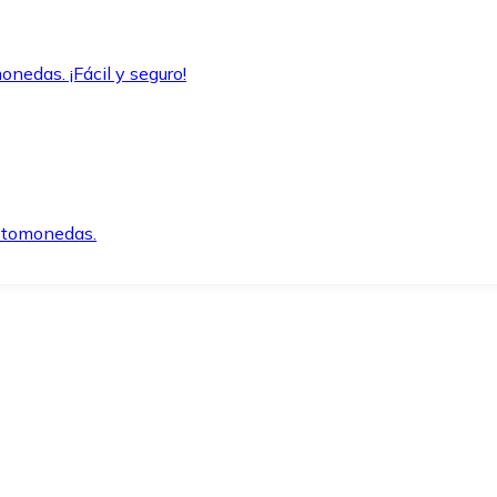
onedas. ¡Fácil y seguro!
iptomonedas.
o.