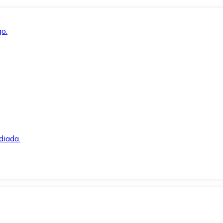
o.
diada.