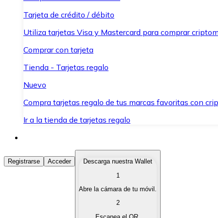
Tarjeta de crédito / débito
Utiliza tarjetas Visa y Mastercard para comprar criptom
Comprar con tarjeta
Tienda - Tarjetas regalo
Nuevo
Compra tarjetas regalo de tus marcas favoritas con cr
Ir a la tienda de tarjetas regalo
Comprar Criptomonedas
Registrarse
Acceder
Descarga nuestra Wallet
1
Compra criptomonedas con diferentes métodos de pag
Abre la cámara de tu móvil.
Vender Criptomonedas
2
Vende tus criptomonedas de forma rápida y segura.
Escanea el QR.