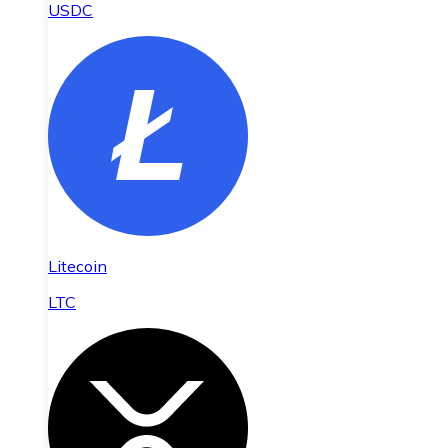
USDC
Litecoin
LTC