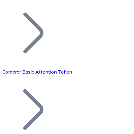
Listar Token
Añade tu proyecto a nuestro ecosistema.
Comprar Basic Attention Token
Bitcoin
BTC