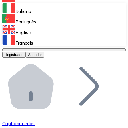
Bitnovo Ramp
Italiano
Integra nuestra solución en tu plataforma.
Português
Bitnovo Giftcards
English
Vende nuestras tarjetas regalo en tu negocio.
Français
Bitnovo OTC
Registrarse
Acceder
Realiza operaciones de gran volumen.
Bitnovo ATM
Integra un ATM Bitnovo en tu negocio y permite que t
Bitnovo API
Integra nuestra API en tu ecosistema.
Conviértete en Distribuidor
Únete a nuestra red de distribuidores.
Criptomonedas