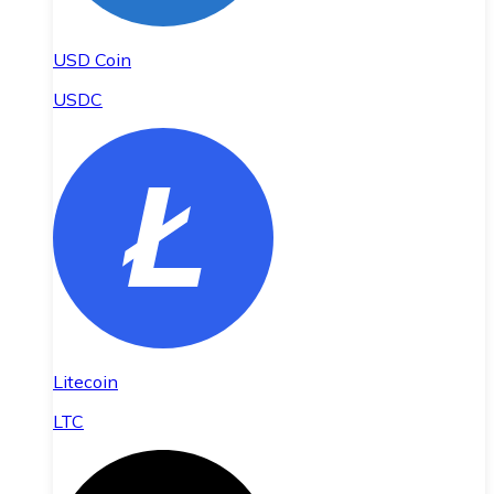
USD Coin
USDC
Litecoin
LTC