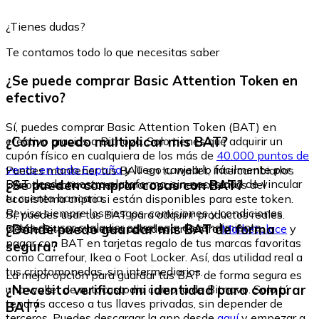
¿Tienes dudas?
Te contamos todo lo que necesitas saber
¿Se puede comprar Basic Attention Token en
efectivo?
Sí, puedes comprar Basic Attention Token (BAT) en
¿Cómo puedo multiplicar mis BAT?
efectivo gracias a Bitnovo. Solo tienes que adquirir un
cupón físico en cualquiera de los más de
40.000 puntos de
venta en toda España
y luego canjearlo fácilmente por
Puedes mantener tus BAT en tu wallet, intercambiarlos
BAT desde nuestra plataforma, sin necesidad de vincular
¿Se pueden comprar cosas con BAT?
por otros activos o explorar opciones externas del
tu cuenta bancaria.
ecosistema cripto si están disponibles para este token.
Revisa siempre los riesgos, comisiones y condiciones
Sí, puedes usar tus BAT para adquirir productos reales.
antes de usar cualquier estrategia de rendimiento.
¿Dónde puedo guardar mis BAT de forma
Desde Bitnovo puedes acceder a nuestro
Marketplace
y
pagar con BAT en tarjetas regalo de tus marcas favoritas
segura?
como Carrefour, Ikea o Foot Locker. Así, das utilidad real a
tus criptomonedas, sin intermediarios.
La mejor opción para guardar tus BAT de forma segura es
¿Necesito verificar mi identidad para comprar
una wallet de autocustodia como la de Bitnovo. Solo tú
tendrás acceso a tus llaves privadas, sin depender de
BAT?
terceros. Puedes descargar la app desde
aquí
y empezar a