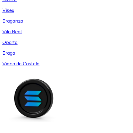
Viseu
Braganza
Vila Real
Oporto
Braga
Viana do Castelo