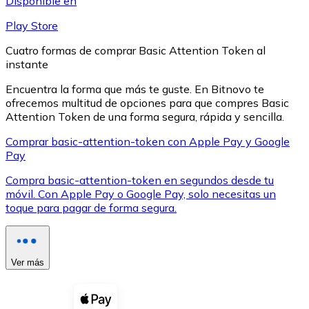
Disponible en
Play Store
Cuatro formas de comprar Basic Attention Token al
instante
Encuentra la forma que más te guste. En Bitnovo te
XRP
ofrecemos multitud de opciones para que compres Basic
XRP
Attention Token de una forma segura, rápida y sencilla.
Comprar basic-attention-token con Apple Pay y Google
Pay
Ver todo
Compra basic-attention-token en segundos desde tu
móvil. Con Apple Pay o Google Pay, solo necesitas un
Efectivo
toque para pagar de forma segura.
Compra criptomonedas con efectivo en tu tienda más 
Comprar con efectivo
Ver más
Transferencia SEPA
Añade fondos a tu cuenta Bitnovo o realiza compras di