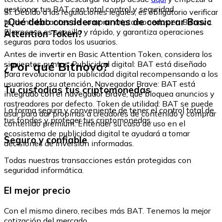
gestionar tus BAT con total control y seguridad.
Sí. Debido a las regulaciones legales, es obligatorio verificar
¿Qué debo considerar antes de comprar Basic
tu identidad antes de comprar criptomonedas en Bitnovo.
El proceso es sencillo y rápido, y garantiza operaciones
Attention Token?
seguras para todos los usuarios.
Antes de invertir en Basic Attention Token, considera los
¿Por qué Bitnovo?
siguientes puntos: Publicidad digital: BAT está diseñado
para revolucionar la publicidad digital recompensando a los
usuarios por su atención. Navegador Brave: BAT está
Tu custodias tus criptomonedas
integrado con el navegador Brave, que bloquea anuncios y
rastreadores por defecto. Token de utilidad: BAT se puede
La forma segura y conveniente de tener el control total de
usar para dar propinas a creadores de contenido y comprar
tus fondos y proteger tus criptomonedas.
contenido premium. Entender su caso de uso en el
ecosistema de publicidad digital te ayudará a tomar
Seguro y confiable
decisiones de inversión informadas.
Todas nuestras transacciones están protegidas con
seguridad informática.
El mejor precio
Con el mismo dinero, recibes más BAT. Tenemos la mejor
cotización del mercado.