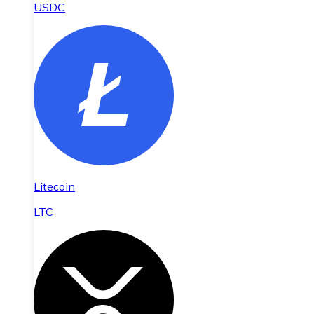
USDC
Litecoin
LTC