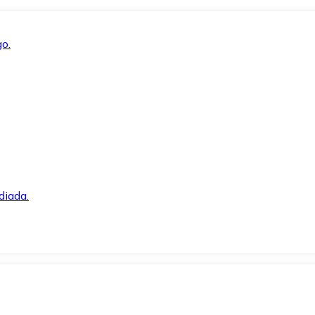
o.
diada.