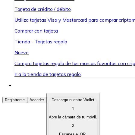
Tarjeta de crédito / débito
Utiliza tarjetas Visa y Mastercard para comprar criptom
Comprar con tarjeta
Tienda - Tarjetas regalo
Nuevo
Compra tarjetas regalo de tus marcas favoritas con cr
Ir a la tienda de tarjetas regalo
Comprar Criptomonedas
Registrarse
Acceder
Descarga nuestra Wallet
1
Compra criptomonedas con diferentes métodos de pag
Abre la cámara de tu móvil.
Vender Criptomonedas
2
Vende tus criptomonedas de forma rápida y segura.
Escanea el QR.