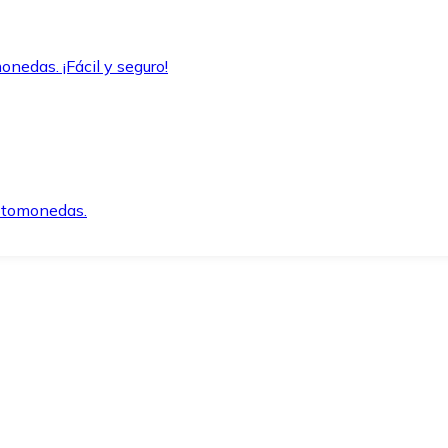
onedas. ¡Fácil y seguro!
iptomonedas.
o.