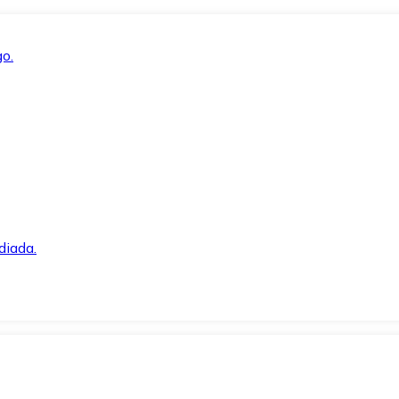
o.
diada.