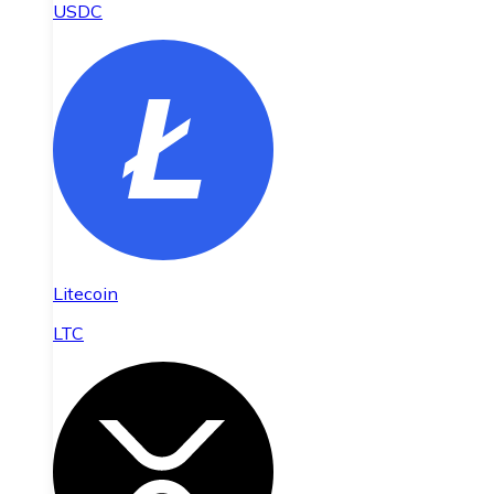
USDC
Litecoin
LTC