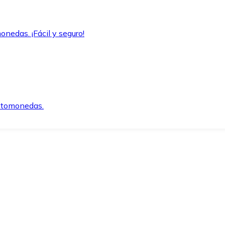
onedas. ¡Fácil y seguro!
iptomonedas.
o.