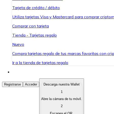
Tarjeta de crédito / débito
Utiliza tarjetas Visa y Mastercard para comprar criptom
Comprar con tarjeta
Tienda - Tarjetas regalo
Nuevo
Compra tarjetas regalo de tus marcas favoritas con cr
Ir a la tienda de tarjetas regalo
Comprar Criptomonedas
Registrarse
Acceder
Descarga nuestra Wallet
1
Compra criptomonedas con diferentes métodos de pag
Abre la cámara de tu móvil.
Vender Criptomonedas
2
Vende tus criptomonedas de forma rápida y segura.
Escanea el QR.