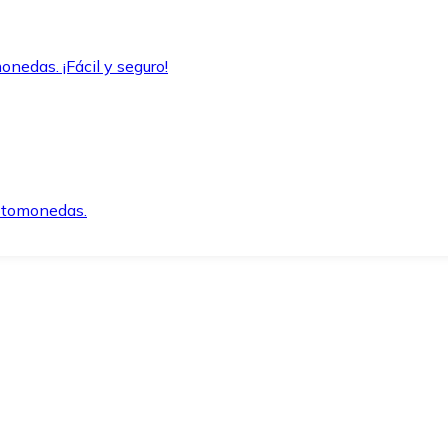
onedas. ¡Fácil y seguro!
iptomonedas.
o.