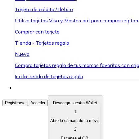
Tarjeta de crédito / débito
Utiliza tarjetas Visa y Mastercard para comprar criptom
Comprar con tarjeta
Tienda - Tarjetas regalo
Nuevo
Compra tarjetas regalo de tus marcas favoritas con cr
Ir a la tienda de tarjetas regalo
Comprar Criptomonedas
Registrarse
Acceder
Descarga nuestra Wallet
1
Compra criptomonedas con diferentes métodos de pag
Abre la cámara de tu móvil.
Vender Criptomonedas
2
Vende tus criptomonedas de forma rápida y segura.
Escanea el QR.