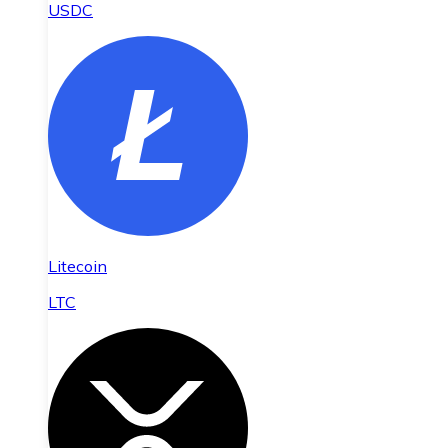
USDC
Litecoin
LTC