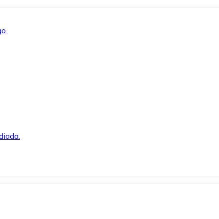
o.
diada.