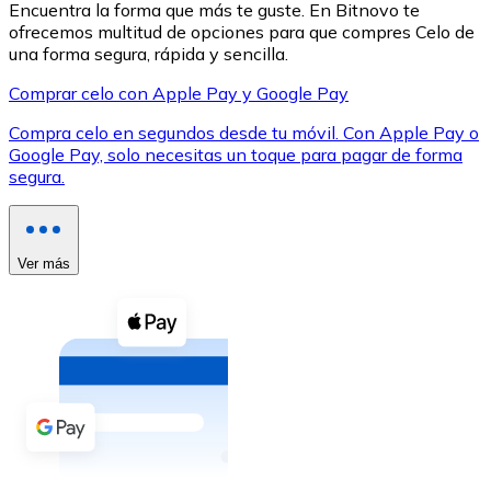
Encuentra la forma que más te guste. En Bitnovo te
ofrecemos multitud de opciones para que compres Celo de
una forma segura, rápida y sencilla.
Comprar celo con Apple Pay y Google Pay
Compra celo en segundos desde tu móvil. Con Apple Pay o
XRP
Google Pay, solo necesitas un toque para pagar de forma
segura.
XRP
Ver más
Ver todo
Efectivo
Compra criptomonedas con efectivo en tu tienda más 
Comprar con efectivo
Transferencia SEPA
Añade fondos a tu cuenta Bitnovo o realiza compras di