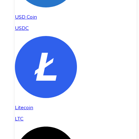
USD Coin
USDC
Litecoin
LTC