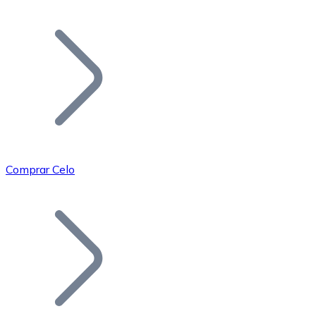
Listar Token
Añade tu proyecto a nuestro ecosistema.
Comprar Celo
Bitcoin
BTC