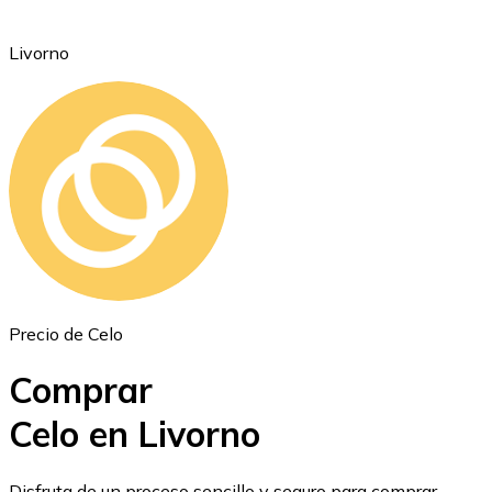
Livorno
Ethereum
ETH
Precio de Celo
Comprar
Celo en Livorno
USD Coin
Disfruta de un proceso sencillo y seguro para comprar,