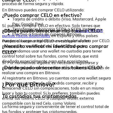
procesa de forma segura y rápida.
En Bitnovo puedes comprar CELO utilizando:
¿Puedo comprar CELO en efectivo?
Tarjeta de crédito o débito (Visa, Mastercard, Apple
Pay, Google Pay)
Sí, puedes comprar CELO en efectivo. Solo tienes que
Transferencia bancaria SEPA o SEPA Instant
¿Dónde puedo almacenar mis tokens CELO?
adquirir un cupón Bitnovo en uno de los
más de 40.000
Efectivo a través de cupones Bitnovo
puntos físicos disponibles
en España y otros países
europeos. Luego, canjéalo en nuestra plataforma por CELO.
Puedes almacenar tus CELO en cualquier wallet
¿Necesito verificar mi identidad para comprar
compatible con la red Celo. Desde Bitnovo, te
recomendamos usar una wallet no custodia para tener
CELO?
control total sobre tus fondos, como Valora, que está
diseñada especialmente para este ecosistema.
Sí. Por normativas legales, es necesario registrarse y
¿Dónde puedo almacenar mis tokens CELO?
completar el proceso de verificación de identidad antes de
realizar una compra en Bitnovo.
Al registrarte en Bitnovo, ya cuentas con una wallet segura
¿Por qué Bitnovo?
y lista para usar. Desde allí podrás comprar, recibir y
almacenar CELO sin complicaciones, todo en un mismo
lugar y bajo tu control. Si lo prefieres, también puedes
Tu custodias tus criptomonedas
enviar tus tokens CELO a cualquier wallet externa
compatible con la red Celo, como Valora.
La forma segura y conveniente de tener el control total de
tus fondos y proteger tus criptomonedas.