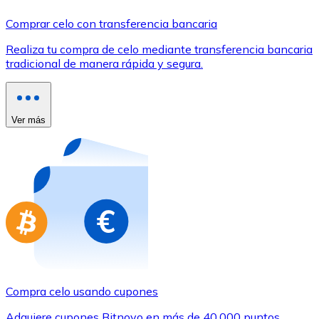
Comprar con Transferencia
Comprar celo con transferencia bancaria
Tarjeta de crédito / débito
Realiza tu compra de celo mediante transferencia bancaria
Utiliza tarjetas Visa y Mastercard para comprar criptom
tradicional de manera rápida y segura.
Comprar con tarjeta
Tienda - Tarjetas regalo
Ver más
Nuevo
Compra tarjetas regalo de tus marcas favoritas con cr
Ir a la tienda de tarjetas regalo
Compra celo usando cupones
Adquiere cupones Bitnovo en más de 40.000 puntos