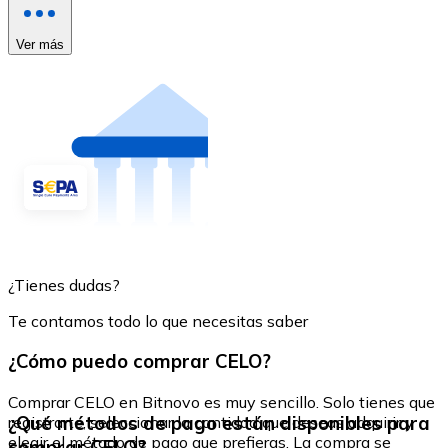
Ver más
¿Tienes dudas?
Te contamos todo lo que necesitas saber
¿Cómo puedo comprar CELO?
Comprar CELO en Bitnovo es muy sencillo. Solo tienes que
¿Qué métodos de pago están disponibles para
registrarte, seleccionar la cantidad que deseas adquirir y
elegir el método de pago que prefieras. La compra se
comprar CELO?