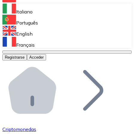
Bitnovo Ramp
Italiano
Integra nuestra solución en tu plataforma.
Português
Bitnovo Giftcards
English
Vende nuestras tarjetas regalo en tu negocio.
Français
Bitnovo OTC
Registrarse
Acceder
Realiza operaciones de gran volumen.
Bitnovo ATM
Integra un ATM Bitnovo en tu negocio y permite que t
Bitnovo API
Integra nuestra API en tu ecosistema.
Conviértete en Distribuidor
Únete a nuestra red de distribuidores.
Criptomonedas