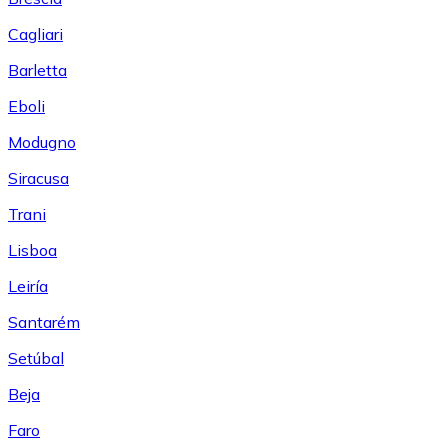
Cagliari
Barletta
Eboli
Modugno
Siracusa
Trani
Lisboa
Leiría
Santarém
Setúbal
Beja
Faro