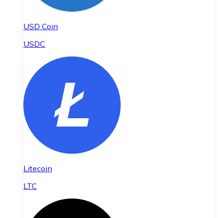
USD Coin
USDC
Litecoin
LTC