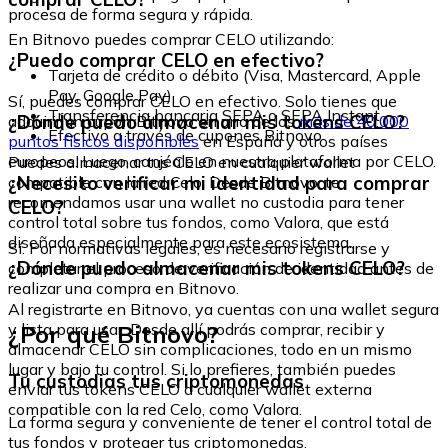
procesa de forma segura y rápida.
En Bitnovo puedes comprar CELO utilizando:
¿Puedo comprar CELO en efectivo?
Tarjeta de crédito o débito (Visa, Mastercard, Apple
Pay, Google Pay)
Sí, puedes comprar CELO en efectivo. Solo tienes que
Transferencia bancaria SEPA o SEPA Instant
¿Dónde puedo almacenar mis tokens CELO?
adquirir un cupón Bitnovo en uno de los
más de 40.000
Efectivo a través de cupones Bitnovo
puntos físicos disponibles
en España y otros países
europeos. Luego, canjéalo en nuestra plataforma por CELO.
Puedes almacenar tus CELO en cualquier wallet
¿Necesito verificar mi identidad para comprar
compatible con la red Celo. Desde Bitnovo, te
recomendamos usar una wallet no custodia para tener
CELO?
control total sobre tus fondos, como Valora, que está
diseñada especialmente para este ecosistema.
Sí. Por normativas legales, es necesario registrarse y
¿Dónde puedo almacenar mis tokens CELO?
completar el proceso de verificación de identidad antes de
realizar una compra en Bitnovo.
Al registrarte en Bitnovo, ya cuentas con una wallet segura
¿Por qué Bitnovo?
y lista para usar. Desde allí podrás comprar, recibir y
almacenar CELO sin complicaciones, todo en un mismo
lugar y bajo tu control. Si lo prefieres, también puedes
Tu custodias tus criptomonedas
enviar tus tokens CELO a cualquier wallet externa
compatible con la red Celo, como Valora.
La forma segura y conveniente de tener el control total de
tus fondos y proteger tus criptomonedas.