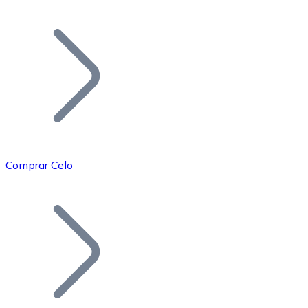
Listar Token
Añade tu proyecto a nuestro ecosistema.
Comprar Celo
Bitcoin
BTC