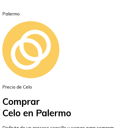
Palermo
Ethereum
ETH
Precio de Celo
Comprar
Celo en Palermo
USD Coin
Disfruta de un proceso sencillo y seguro para comprar,