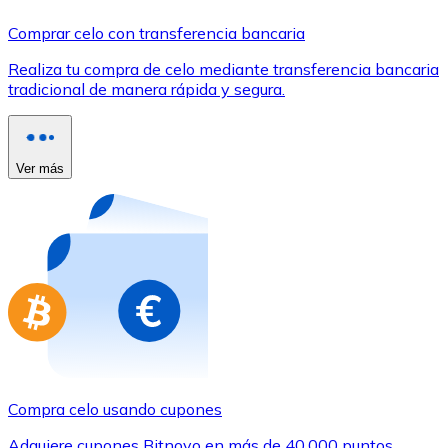
Comprar con Transferencia
Comprar celo con transferencia bancaria
Tarjeta de crédito / débito
Realiza tu compra de celo mediante transferencia bancaria
Utiliza tarjetas Visa y Mastercard para comprar criptom
tradicional de manera rápida y segura.
Comprar con tarjeta
Tienda - Tarjetas regalo
Ver más
Nuevo
Compra tarjetas regalo de tus marcas favoritas con cr
Ir a la tienda de tarjetas regalo
Compra celo usando cupones
Adquiere cupones Bitnovo en más de 40.000 puntos