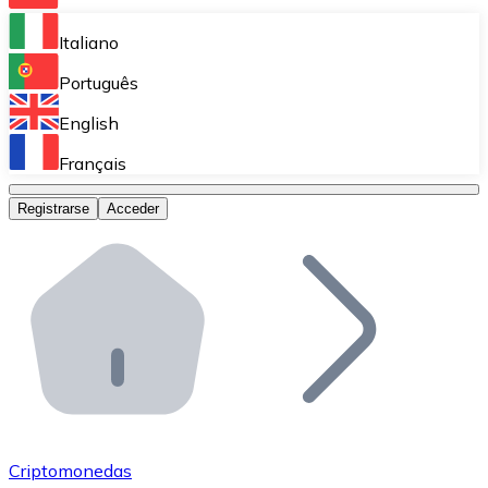
Bitnovo Ramp
Italiano
Integra nuestra solución en tu plataforma.
Português
Bitnovo Giftcards
English
Vende nuestras tarjetas regalo en tu negocio.
Français
Bitnovo OTC
Registrarse
Acceder
Realiza operaciones de gran volumen.
Bitnovo ATM
Integra un ATM Bitnovo en tu negocio y permite que t
Bitnovo API
Integra nuestra API en tu ecosistema.
Conviértete en Distribuidor
Únete a nuestra red de distribuidores.
Criptomonedas