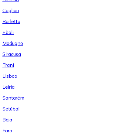
Cagliari
Barletta
Eboli
Modugno
Siracusa
Trani
Lisboa
Leiría
Santarém
Setúbal
Beja
Faro