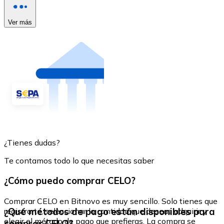
Ver más
¿Tienes dudas?
Te contamos todo lo que necesitas saber
¿Cómo puedo comprar CELO?
Comprar CELO en Bitnovo es muy sencillo. Solo tienes que
¿Qué métodos de pago están disponibles para
registrarte, seleccionar la cantidad que deseas adquirir y
elegir el método de pago que prefieras. La compra se
comprar CELO?