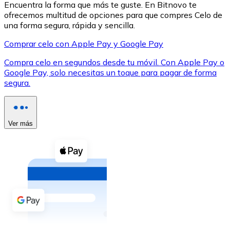
Encuentra la forma que más te guste. En Bitnovo te
ofrecemos multitud de opciones para que compres Celo de
una forma segura, rápida y sencilla.
Comprar celo con Apple Pay y Google Pay
Compra celo en segundos desde tu móvil. Con Apple Pay o
XRP
Google Pay, solo necesitas un toque para pagar de forma
segura.
XRP
Ver más
Ver todo
Efectivo
Compra criptomonedas con efectivo en tu tienda más 
Comprar con efectivo
Transferencia SEPA
Añade fondos a tu cuenta Bitnovo o realiza compras di