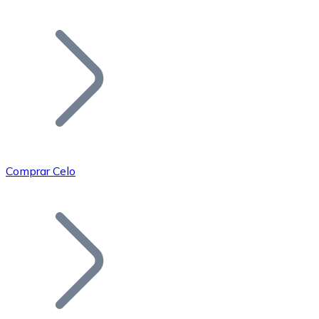
Listar Token
Añade tu proyecto a nuestro ecosistema.
Comprar Celo
Bitcoin
BTC