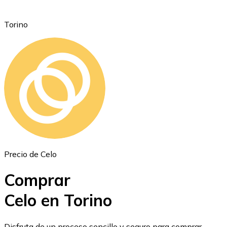
Torino
Ethereum
ETH
Precio de Celo
Comprar
Celo en Torino
USD Coin
Disfruta de un proceso sencillo y seguro para comprar,