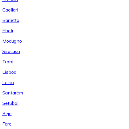
Cagliari
Barletta
Eboli
Modugno
Siracusa
Trani
Lisboa
Leiría
Santarém
Setúbal
Beja
Faro