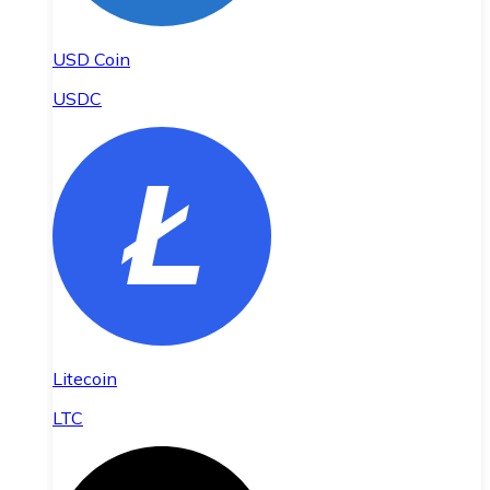
USD Coin
USDC
Litecoin
LTC