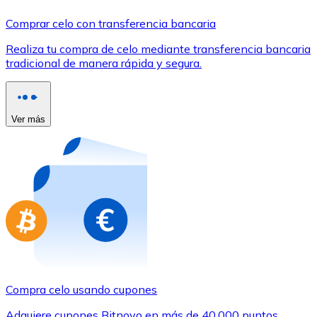
Comprar con Transferencia
Comprar celo con transferencia bancaria
Tarjeta de crédito / débito
Realiza tu compra de celo mediante transferencia bancaria
Utiliza tarjetas Visa y Mastercard para comprar criptom
tradicional de manera rápida y segura.
Comprar con tarjeta
Tienda - Tarjetas regalo
Ver más
Nuevo
Compra tarjetas regalo de tus marcas favoritas con cr
Ir a la tienda de tarjetas regalo
Compra celo usando cupones
Adquiere cupones Bitnovo en más de 40.000 puntos