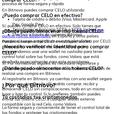
procesa de forma segura y rápida.
En Bitnovo puedes comprar CELO utilizando:
¿Puedo comprar CELO en efectivo?
Tarjeta de crédito o débito (Visa, Mastercard, Apple
Pay, Google Pay)
Sí, puedes comprar CELO en efectivo. Solo tienes que
Transferencia bancaria SEPA o SEPA Instant
¿Dónde puedo almacenar mis tokens CELO?
adquirir un cupón Bitnovo en uno de los
más de 40.000
Efectivo a través de cupones Bitnovo
puntos físicos disponibles
en España y otros países
europeos. Luego, canjéalo en nuestra plataforma por CELO.
Puedes almacenar tus CELO en cualquier wallet
¿Necesito verificar mi identidad para comprar
compatible con la red Celo. Desde Bitnovo, te
recomendamos usar una wallet no custodia para tener
CELO?
control total sobre tus fondos, como Valora, que está
diseñada especialmente para este ecosistema.
Sí. Por normativas legales, es necesario registrarse y
¿Dónde puedo almacenar mis tokens CELO?
completar el proceso de verificación de identidad antes de
realizar una compra en Bitnovo.
Al registrarte en Bitnovo, ya cuentas con una wallet segura
¿Por qué Bitnovo?
y lista para usar. Desde allí podrás comprar, recibir y
almacenar CELO sin complicaciones, todo en un mismo
lugar y bajo tu control. Si lo prefieres, también puedes
Tu custodias tus criptomonedas
enviar tus tokens CELO a cualquier wallet externa
compatible con la red Celo, como Valora.
La forma segura y conveniente de tener el control total de
tus fondos y proteger tus criptomonedas.