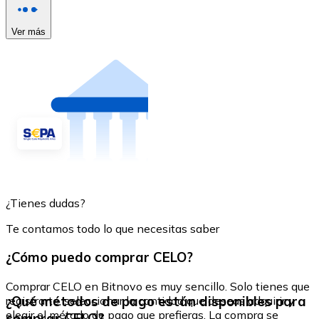
Ver más
¿Tienes dudas?
Te contamos todo lo que necesitas saber
¿Cómo puedo comprar CELO?
Comprar CELO en Bitnovo es muy sencillo. Solo tienes que
¿Qué métodos de pago están disponibles para
registrarte, seleccionar la cantidad que deseas adquirir y
elegir el método de pago que prefieras. La compra se
comprar CELO?