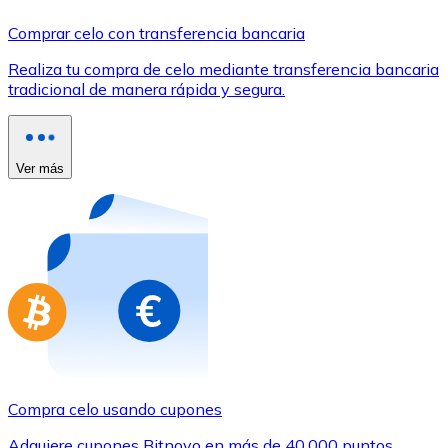
Comprar con Transferencia
Comprar celo con transferencia bancaria
Tarjeta de crédito / débito
Realiza tu compra de celo mediante transferencia bancaria
Utiliza tarjetas Visa y Mastercard para comprar criptom
tradicional de manera rápida y segura.
Comprar con tarjeta
Tienda - Tarjetas regalo
Ver más
Nuevo
Compra tarjetas regalo de tus marcas favoritas con cr
Ir a la tienda de tarjetas regalo
Compra celo usando cupones
Adquiere cupones Bitnovo en más de 40.000 puntos