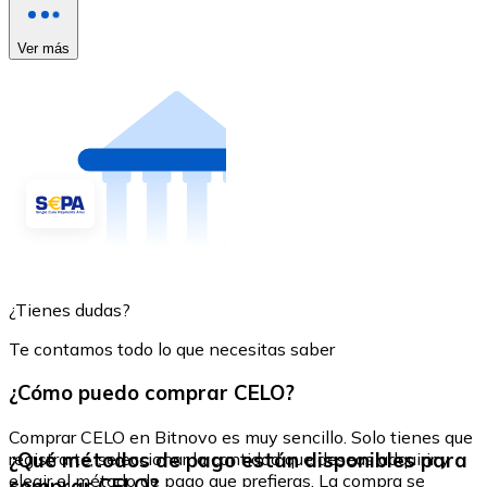
Ver más
¿Tienes dudas?
Te contamos todo lo que necesitas saber
¿Cómo puedo comprar CELO?
Comprar CELO en Bitnovo es muy sencillo. Solo tienes que
¿Qué métodos de pago están disponibles para
registrarte, seleccionar la cantidad que deseas adquirir y
elegir el método de pago que prefieras. La compra se
comprar CELO?