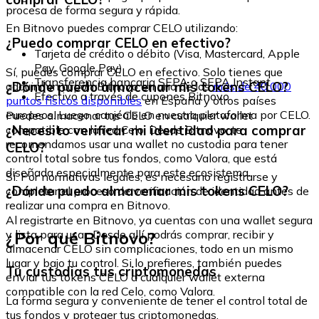
procesa de forma segura y rápida.
En Bitnovo puedes comprar CELO utilizando:
¿Puedo comprar CELO en efectivo?
Tarjeta de crédito o débito (Visa, Mastercard, Apple
Pay, Google Pay)
Sí, puedes comprar CELO en efectivo. Solo tienes que
Transferencia bancaria SEPA o SEPA Instant
¿Dónde puedo almacenar mis tokens CELO?
adquirir un cupón Bitnovo en uno de los
más de 40.000
Efectivo a través de cupones Bitnovo
puntos físicos disponibles
en España y otros países
europeos. Luego, canjéalo en nuestra plataforma por CELO.
Puedes almacenar tus CELO en cualquier wallet
¿Necesito verificar mi identidad para comprar
compatible con la red Celo. Desde Bitnovo, te
recomendamos usar una wallet no custodia para tener
CELO?
control total sobre tus fondos, como Valora, que está
diseñada especialmente para este ecosistema.
Sí. Por normativas legales, es necesario registrarse y
¿Dónde puedo almacenar mis tokens CELO?
completar el proceso de verificación de identidad antes de
realizar una compra en Bitnovo.
Al registrarte en Bitnovo, ya cuentas con una wallet segura
¿Por qué Bitnovo?
y lista para usar. Desde allí podrás comprar, recibir y
almacenar CELO sin complicaciones, todo en un mismo
lugar y bajo tu control. Si lo prefieres, también puedes
Tu custodias tus criptomonedas
enviar tus tokens CELO a cualquier wallet externa
compatible con la red Celo, como Valora.
La forma segura y conveniente de tener el control total de
tus fondos y proteger tus criptomonedas.