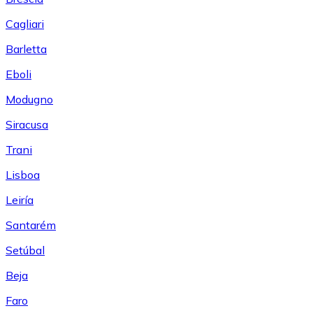
Cagliari
Barletta
Eboli
Modugno
Siracusa
Trani
Lisboa
Leiría
Santarém
Setúbal
Beja
Faro