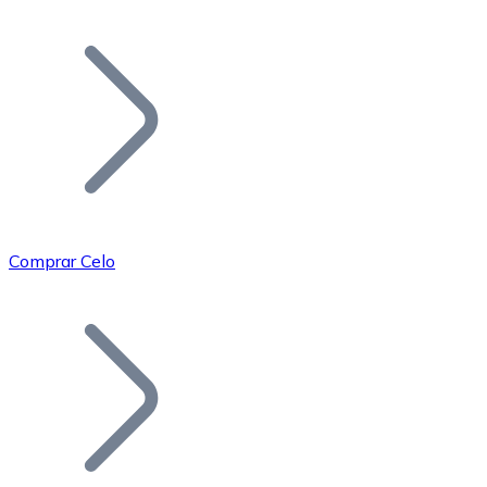
Listar Token
Añade tu proyecto a nuestro ecosistema.
Comprar Celo
Bitcoin
BTC