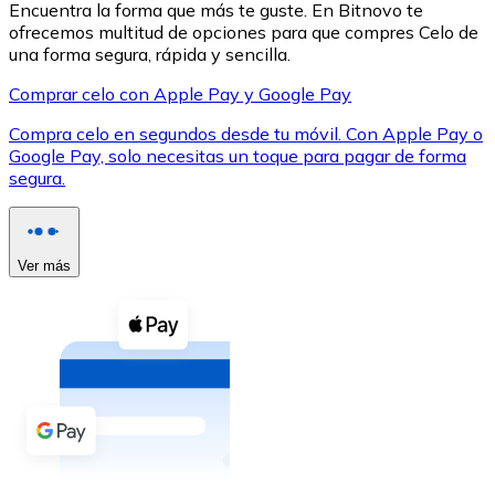
Encuentra la forma que más te guste. En Bitnovo te
ofrecemos multitud de opciones para que compres Celo de
una forma segura, rápida y sencilla.
Comprar celo con Apple Pay y Google Pay
Compra celo en segundos desde tu móvil. Con Apple Pay o
XRP
Google Pay, solo necesitas un toque para pagar de forma
segura.
XRP
Ver más
Ver todo
Efectivo
Compra criptomonedas con efectivo en tu tienda más 
Comprar con efectivo
Transferencia SEPA
Añade fondos a tu cuenta Bitnovo o realiza compras di