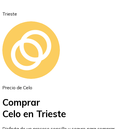
Trieste
Ethereum
ETH
Precio de Celo
Comprar
Celo en Trieste
USD Coin
Disfruta de un proceso sencillo y seguro para comprar,