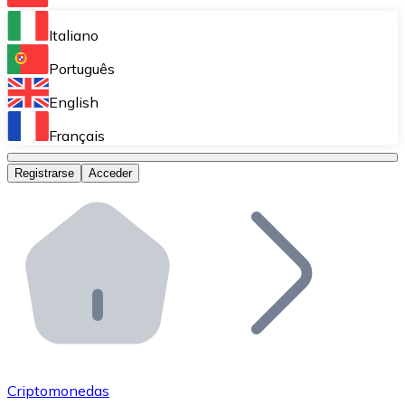
Bitnovo Ramp
Italiano
Integra nuestra solución en tu plataforma.
Português
Bitnovo Giftcards
English
Vende nuestras tarjetas regalo en tu negocio.
Français
Bitnovo OTC
Registrarse
Acceder
Realiza operaciones de gran volumen.
Bitnovo ATM
Integra un ATM Bitnovo en tu negocio y permite que t
Bitnovo API
Integra nuestra API en tu ecosistema.
Conviértete en Distribuidor
Únete a nuestra red de distribuidores.
Criptomonedas