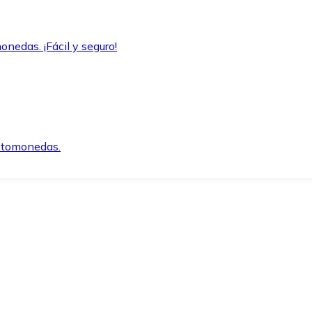
onedas. ¡Fácil y seguro!
iptomonedas.
o.