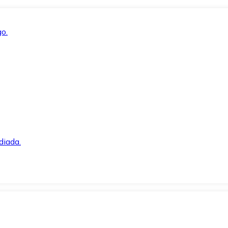
o.
diada.