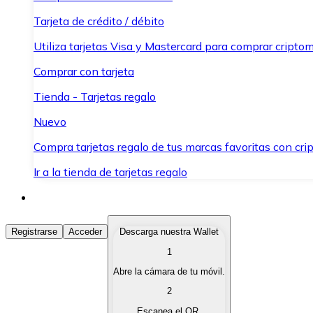
Tarjeta de crédito / débito
Utiliza tarjetas Visa y Mastercard para comprar criptom
Comprar con tarjeta
Tienda - Tarjetas regalo
Nuevo
Compra tarjetas regalo de tus marcas favoritas con cr
Ir a la tienda de tarjetas regalo
Comprar Criptomonedas
Registrarse
Acceder
Descarga nuestra Wallet
1
Compra criptomonedas con diferentes métodos de pag
Abre la cámara de tu móvil.
Vender Criptomonedas
2
Vende tus criptomonedas de forma rápida y segura.
Escanea el QR.