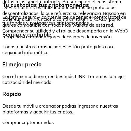
datos a los smart contracts. Presencia en el ecosistema
Tu custodias tus criptomonedas
DeFi: Chainlink es utilizado por cientos de protocolos
descentralizados, lo que refuerza su relevancia. Basado en
La forma segura y conveniente de tener el control total de
Ethereum: LINK funciona como un token ERC-20, por lo
tus fondos y proteger tus criptomonedas.
que es compatible con todas las wallets de esta red.
Comprender su utilidad y el rol que desempeña en la Web3
Seguro y confiable
te ayudará a tomar mejores decisiones de inversión.
Todas nuestras transacciones están protegidas con
seguridad informática.
El mejor precio
Con el mismo dinero, recibes más LINK. Tenemos la mejor
cotización del mercado.
Rápido
Desde tu móvil u ordenador podrás ingresar a nuestras
plataformas y adquirir tus criptos.
Comprar criptomonedas