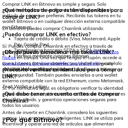
Comprar LINK en Bitnovo es simple y seguro. Solo
¿Qué métodos de pago están disponibles para
necesitas registrarte, verificar tu identidad y elegir el
método de pago que prefieras. Recibirás tus tokens en tu
comprar LINK?
wallet Bitnovo o en cualquier dirección externa compatible
con Ethereum.
En Bitnovo puedes comprar Chainlink utilizando:
¿Puedo comprar LINK en efectivo?
Tarjeta de crédito o débito (Visa, Mastercard, Apple
Pay, Google Pay)
Sí. Puedes comprar Chainlink en efectivo a través de
Transferencia bancaria SEPA o SEPA Instant
¿Dónde puedo almacenar mis tokens LINK?
cupones Bitnovo, disponibles en más de
40.000 puntos
Efectivo mediante cupones Bitnovo
físicos
en Europa. Una vez que tengas el cupón, accede a:
www.bitnovo.com/comprar/efectivo/chainlink/
y canjéalo
Con tu cuenta Bitnovo obtienes una wallet integrada
por LINK de forma rápida y segura.
¿Necesito verificar mi identidad para comprar
donde puedes guardar y gestionar tus tokens LINK con
total seguridad. También puedes enviarlos a una wallet
LINK?
externa compatible con la red Ethereum, como Metamask,
Trust Wallet o Ledger.
Sí. Por normativa legal, es obligatorio verificar tu identidad
¿Qué debo tener en cuenta antes de comprar
antes de comprar criptomonedas en Bitnovo. El proceso es
sencillo y rápido, y garantiza operaciones seguras para
Chainlink?
todos los usuarios.
Antes de invertir en Chainlink, considera los siguientes
¿Por qué Bitnovo?
puntos: Uso en contratos inteligentes: LINK se utiliza para
incentivar y operar una red de oráculos que alimentan