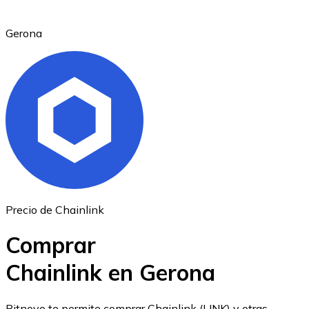
Gerona
Ethereum
ETH
Precio de Chainlink
Comprar
Chainlink en Gerona
USD Coin
Bitnovo te permite comprar Chainlink (LINK) y otras