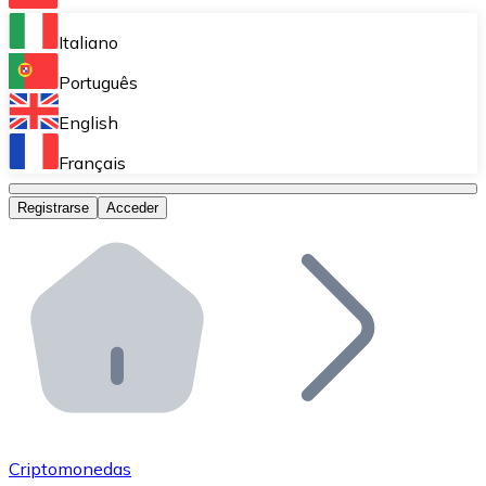
Bitnovo Ramp
Italiano
Integra nuestra solución en tu plataforma.
Português
Bitnovo Giftcards
English
Vende nuestras tarjetas regalo en tu negocio.
Français
Bitnovo OTC
Registrarse
Acceder
Realiza operaciones de gran volumen.
Bitnovo ATM
Integra un ATM Bitnovo en tu negocio y permite que t
Bitnovo API
Integra nuestra API en tu ecosistema.
Conviértete en Distribuidor
Únete a nuestra red de distribuidores.
Criptomonedas