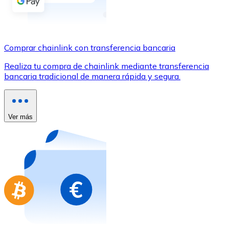
Comprar con Transferencia
Tarjeta de crédito / débito
Utiliza tarjetas Visa y Mastercard para comprar criptom
Comprar chainlink con transferencia bancaria
Comprar con tarjeta
Realiza tu compra de chainlink mediante transferencia
bancaria tradicional de manera rápida y segura.
Tienda - Tarjetas regalo
Nuevo
Compra tarjetas regalo de tus marcas favoritas con cr
Ver más
Ir a la tienda de tarjetas regalo