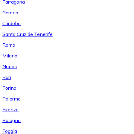
Tarragona
Gerona
Córdoba
Santa Cruz de Tenerife
Roma
Milano
Napoli
Bari
Torino
Palermo
Firenze
Bologna
Foggia