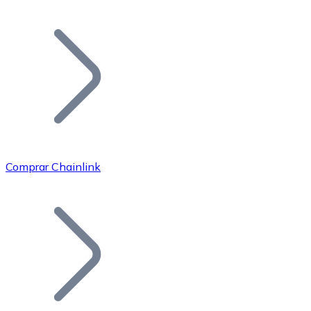
Listar Token
Añade tu proyecto a nuestro ecosistema.
Comprar Chainlink
Bitcoin
BTC