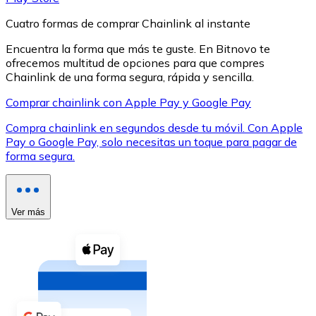
Cuatro formas de comprar Chainlink al instante
Encuentra la forma que más te guste. En Bitnovo te
ofrecemos multitud de opciones para que compres
Chainlink de una forma segura, rápida y sencilla.
XRP
Comprar chainlink con Apple Pay y Google Pay
XRP
Compra chainlink en segundos desde tu móvil. Con Apple
Pay o Google Pay, solo necesitas un toque para pagar de
forma segura.
Ver todo
Efectivo
Ver más
Compra criptomonedas con efectivo en tu tienda más 
Comprar con efectivo
Transferencia SEPA
Añade fondos a tu cuenta Bitnovo o realiza compras di